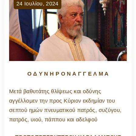
24
Ιουλίου
,
2024
Ο Δ Υ Ν Η Ρ Ο Ν Α Γ Γ Ε Λ Μ Α
Μετά βαθυτάτης θλίψεως και οδύνης
αγγέλλομεν την προς Κύριον εκδημίαν του
σεπτού ημών πνευματικού πατρός, συζύγου,
πατρός, υιού, πάππου και αδελφού