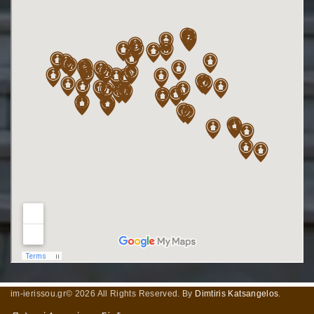
im-ierissou.gr©
2026
All Rights Reserved. By
Dimtiris Katsangelos
.