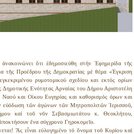
ἀνακοινώνει ὅτι ἐδημοσιεύθη στήν Ἐφημερίδα τῆς
μα τῆς Προέδρου τῆς Δημοκρατίας μέ θέμα «Έγκριση
εγκεκριμένου ρυμοτομικού σχεδίου και εκτός ορίων
ς Δημοτικής Ενότητας Αρναίας του Δήμου Αριστοτέλη
ύ Ναού και Οίκου Ευγηρίας και καθορισμός όρων και
ήν εὐόδωση τῶν ἀγώνων τῶν Μητροπολιτῶν Ἱερισσοῦ,
μου καί τοῦ νῦν Σεβασμιωτάτου κ. Θεοκλήτου,
 ἀποκτήσουν ἕνα σύγχρονο Γηροκομεῖο.
νεται! Ἄς εἶναι εὐλογημένο τό ὄνομα τοῦ Κυρίου καί