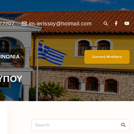
22207
im-ierissoy@hotmail.com
ΙΝΩΝΙΑ
Ζωντανή Μετάδοση
ΥΠΟΥ
είο
Ι”