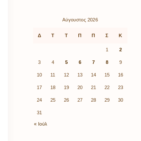
ρὰ
λίων
ικά
Αύγουστος 2026
κῶν
μός
Δ
Τ
Τ
Π
Π
Σ
Κ
ν
1
2
3
4
5
6
7
8
9
10
11
12
13
14
15
16
17
18
19
20
21
22
23
24
25
26
27
28
29
30
31
« Ιούλ