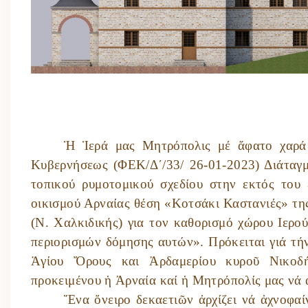
Ἡ Ἱερά μας Μητρόπολις μέ ἄφατο χαρά 
Κυβερνήσεως (ΦΕΚ/Δ΄/33/ 26-01-2023) Διάταγ
τοπικού ρυμοτομικού σχεδίου στην εκτός του 
οικισμού Αρναίας θέση «Κοτσάκι Καστανιές» τη
(Ν. Χαλκιδικής) για τον καθορισμό χώρου Ιερο
περιορισμών δόμησης αυτών». Πρόκειται γιά τ
Ἁγίου Ὄρους και Ἀρδαμερίου κυροῦ Νικοδή
προκειμένου ἡ Ἀρναία καί ἡ Μητρόπολίς μας νά
Ἕνα ὄνειρο δεκαετιῶν ἀρχίζει νά ἀχνοφαί