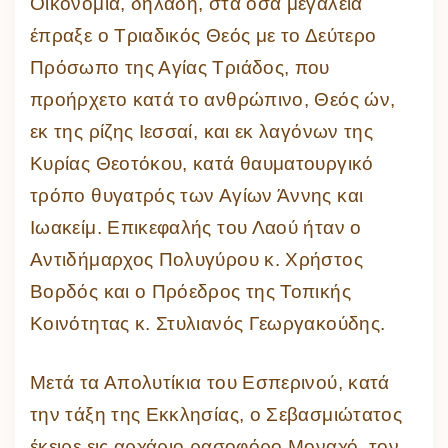
Οικονομία, δηλαδή, στα όσα μεγαλεία
έπραξε ο Τριαδικός Θεός με το Δεύτερο
Πρόσωπο της Αγίας Τριάδος, που
προήρχετο κατά το ανθρώπινο, Θεός ών,
εκ της ρίζης Ιεσσαί, και εκ λαγόνων της
Κυρίας Θεοτόκου, κατά θαυματουργικό
τρόπο θυγατρός των Αγίων Άννης και
Ιωακείμ. Επικεφαλής του Λαού ήταν ο
Αντιδήμαρχος Πολυγύρου κ. Χρήστος
Βορδός και ο Πρόεδρος της Τοπικής
Κοινότητας κ. Στυλιανός Γεωργακούδης.
Μετά τα Απολυτίκια του Εσπερινού, κατά
την τάξη της Εκκλησίας, ο Σεβασμιώτατος
έκειρε εις αρχάριο ρασοφόρο Μοναχό, τον