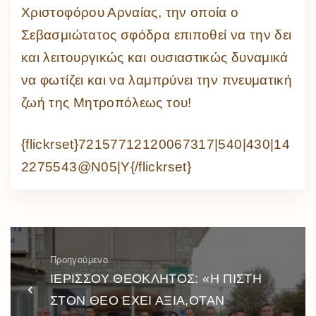
Χριστοφόρου Αρναίας, την οποία ο
Σεβασμιώτατος σφόδρα επιποθεί να την δει
και λειτουργικώς και ουσιαστικώς δυναμικά
να φωτίζει και να λαμπρύνει την πνευματική
ζωή της Μητροπόλεως του!
{flickrset}72157712120067317|540|430|14
2275543@N05|Y{/flickrset}
Προηγούμενο
ΙΕΡΙΣΣΟΥ ΘΕΟΚΛΗΤΟΣ: «Η ΠΙΣΤΗ
ΣΤΟΝ ΘΕΟ ΕΧΕΙ ΑΞΙΑ,ΟΤΑΝ