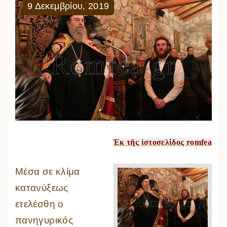
9
Δεκεμβρίου
,
2019
Ἐκ τῆς ἱστοσελίδος romfea
Μέσα σε κλίμα
κατανύξεως
ετελέσθη ο
πανηγυρικός