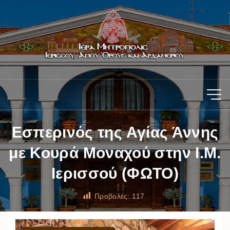
Εσπερινός της Αγίας Άννης
με Κουρά Μοναχού στην Ι.Μ.
Ιερισσού (ΦΩΤΟ)
Προβολές:
117