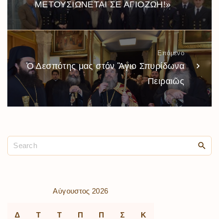
ΜΕΤΟΥΣΙΩΝΕΤΑΙ ΣΕ ΑΓΙΟΖΩΗ!»
Επόμενο
Ὁ Δεσπότης μας στόν Ἃγιο Σπυρίδωνα
Πειραιῶς
Αύγουστος 2026
Δ
Τ
Τ
Π
Π
Σ
Κ