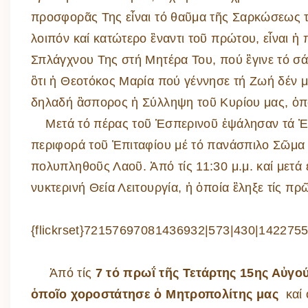
προσφορᾶς Της εἶναι τό θαῦμα τῆς Σαρκώσεως το
λοιπόν καί κατώτερο ἒναντι τοῦ πρώτου, εἶναι 
Σπλάγχνου Της στή Μητέρα Του, πού ἒγινε τό σάρ
ὃτι ἡ Θεοτόκος Μαρία πού γέννησε τή Ζωή δέν 
δηλαδή ἂσπορος ἡ Σύλληψη τοῦ Κυρίου μας, ὁπ
Μετά τό πέρας τοῦ Ἑσπερινοῦ ἐψάλησαν τά Ἐγ
περιφορά τοῦ Ἐπιταφίου μέ τό πανάσπιλο Σῶμα 
πολυπληθοῦς Λαοῦ. Ἀπό τίς 11:30 μ.μ. καί μετά
νυκτερινή Θεία Λειτουργία, ἡ ὁποία ἒληξε τίς π
{flickrset}72157697081436932|573|430|1422755
Ἀπό τίς
7 τό πρωΐ τῆς Τετάρτης 15ης Αὐγο
ὁποῖο χοροστάτησε ὁ Μητροπολίτης μας
καί 