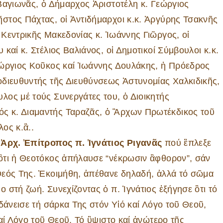
Βαγιωνᾶς, ὁ Δήμαρχος Ἀριστοτέλη κ. Γεώργιος
στος Πάχτας, οἱ Ἀντιδήμαρχοι κ.κ. Ἀργύρης Τσακνῆς
Κεντρικῆς Μακεδονίας κ. Ἰωάννης Γιῶργος, οἱ
καί κ. Στέλιος Βαλιάνος, οἱ Δημοτικοί Σύμβουλοι κ.κ.
εώργιος Κοῦκος καί Ἰωάννης Δουλάκης, ἡ Πρόεδρος
οδιευθυντής τῆς Διευθύνσεως Ἀστυνομίας Χαλκιδικῆς,
ος μέ τούς Συνεργάτες του, ὁ Διοικητής
 κ. Διαμαντής Ταραζᾶς, ὁ Ἂρχων Πρωτέκδικος τοῦ
ος κ.ἂ..
 Ἀρχ. Ἐπίτροπος π. Ἰγνάτιος Ριγανᾶς
πού ἒπλεξε
ὃτι ἡ Θεοτόκος ἀπήλαυσε “νέκρωσιν ἂφθορον”, σάν
Θεός Της. Ἐκοιμήθη, ἀπέθανε δηλαδή, ἀλλά τό σῶμα
στή ζωή. Συνεχίζοντας ὁ π. Ἰγνάτιος ἐξήγησε ὃτι τό
δάνεισε τή σάρκα Της στόν Υἱό καί Λόγο τοῦ Θεοῦ,
ί Λόγο τοῦ Θεοῦ. Τό ὓψιστο καί ἀνώτερο τῆς