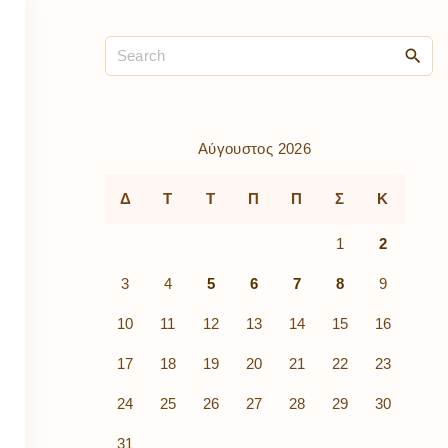
ρὰ
λίων
ικά
κῶν
μός
ν
Αύγουστος 2026
Δ
Τ
Τ
Π
Π
Σ
Κ
1
2
3
4
5
6
7
8
9
10
11
12
13
14
15
16
17
18
19
20
21
22
23
24
25
26
27
28
29
30
31