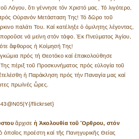
ῦ Λόγου, ὃτι γέννησε τόν Χριστό μας. Τό λιγότερο,
ἡ πρός Οὐρανόν Μετάσταση Της! Τό δῶρο τοῦ
κινο παλάτι Του. Καί κατέληξε ὁ ὁμιλητης λέγοντας,
μποροῦσε νά μείνη στόν τάφο. Ἐκ Πνεύματος Ἁγίου,
ότε ἂφθορος ἡ Κοίμησή Της!
κώμια πρός τή Θεοτόκο καί ἐπακολούθησε
Της πέριξ τοῦ Προσκυνήματος πρός εὐλογία τοῦ
 ἐτελέσθη ἡ Παράκληση πρός τήν Παναγία μας καί
ρῶτες πρωϊνές ὧρες.
43@N05|Y{/flickrset}
ύστου
ἂρχισε
ἡ Ἀκολουθία τοῦ Ὂρθρου, στόν
ὁ ὁποῖος προέστη καί τῆς Πανηγυρικῆς Θείας