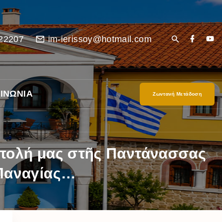
22207
im-ierissoy@hotmail.com
ΙΝΩΝΙΑ
Ζωντανή Μετάδοση
όπολή μας στῆς Παντάνασσας
 Παναγίας…
είο
Ι”