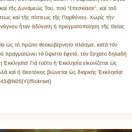
καί τῆς Δυνάμεώς Του, πού “ἐπεσκίασε”, καί τοῦ
σεως καί τῆς πίστεως τῆς Παρθένου. Χωρίς τήν
ανάγνου ἦταν ἀδύνατη ἡ πραγματοποίηση τῆς Θείας
α ὡς τό πρῶτο θεοκυβέρνητο πλάσμα, κατά τόν
ύ πραγματώνει τό ὓψιστο ἐφετό, τόν ἒσχατο δηλαδή
η Ἐκκλησία! Γιά τοῦτο ἡ Ἐκκλησία εἰκονίζεται ὡς
ά καί ἡ Θεοτόκος βιώνεται ὡς διαρκής Ἐκκλησία!
43@N05|Y{/flickrset}