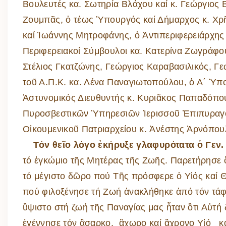
Βουλευτές κα. Σωτηρία Βλάχου καί κ. Γεώργιος 
Ζουμπᾶς, ὁ τέως Ὑπουργός καί Δήμαρχος κ. Χρῆ
καί Ἰωάννης Μητροφάνης, ὁ Ἀντιπεριφερειάρχης 
Περιφερειακοί Σύμβουλοι κα. Κατερίνα Ζωγράφου 
Στέλιος Γκατζώνης, Γεώργιος Καραβασιλικός, Γ
τοῦ Α.Π.Κ. κα. Λένα Παναγιωτοπούλου, ὁ Α΄ Ὑπ
Ἀστυνομικός Διευθυντής κ. Κυριᾶκος Παπαδόπουλ
Πυροσβεστικῶν Ὑπηρεσιῶν Ἱερισσοῦ Ἐπιπυραγός
Οἰκουμενικοῦ Πατριαρχείου κ. Ἀνέστης Ἀρνόπουλ
Τόν θεῖο λόγο ἐκήρυξε γλαφυρότατα ὁ Γεν.
τό ἐγκώμιο τῆς Μητέρας τῆς Ζωῆς. Παρετήρησε 
τό μέγιστο δῶρο πού Τῆς πρόσφερε ὁ Υἱός καί 
πού φιλοξένησε τή Ζωή ἀνακλήθηκε ἀπό τόν τάφο 
ὓψιστο στή ζωή τῆς Παναγίας μας ἦταν ὃτι Αὐτή 
ἐγέννησε τόν ἂσαρκο, ἂχωρο καί ἂχρονο Υἱό κα