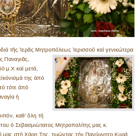
διά τῆς Ἱερᾶς Μητροπόλεως Ἱερισσοῦ καί γενικώτερα
ῆς Παναγιᾶς,
0 μ.Χ καί μετά,
εἰκόνισμά της ἀπό
πό τότε ἀπό
αναγία ἡ
ιπόν, καθ’ ὃλη τή
του ὁ Σεβασμιώτατος Μητροπολίτης μας κ.
μας στή Χάρη Της, τιμώντας τήν Πανύμνητο Κυρά