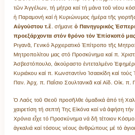
τῶν Ἀγγέλων, τή μήτρα καί τή μάνα τοῦ νέου 
ἡ Παραμονή καί ἡ Κυριώνυμος ἡμέρα τῆς γιορτῆ
Αὐγούστου τ.ἒ
. σήμανε
ὁ Πανηγυρικός Ἑσπερι
προεξάρχοντα στόν θρόνο τόν Ἐπίσκοπό μας
Ριγανᾶ, Γενικό Ἀρχιερατικό Ἐπίτροπο τῆς Μητρ
Μητροπολίτου μας στό Προσκύνημα καί π. Χριστό
Ἀσβεστόπουλο, ἀκούραστο ἐντεταλμένο Ἐφημέρι
Κυριάκου καί π. Κωνσταντίνο Ἰσαακίδη καί τού
Παν. Ἀρχ. π. Παΐσιο Σουλτανικᾶ καί Αἰδ. Οἰκ. π.
Ὁ Λαός τοῦ Θεοῦ προσῆλθε ὁμαδικά ἀπό τή Χαλκι
χαιρετίση τή σεπτή Της Εἰκόνα καί νά ἀφήση τήν
Χρόνια εἶχε τό Προσκύνημα νά δῆ τέτοιον Κόσμο,
ἀγκαλιά καί τόσους νέους ἀνθρώπους μέ τό ἁγιοκ