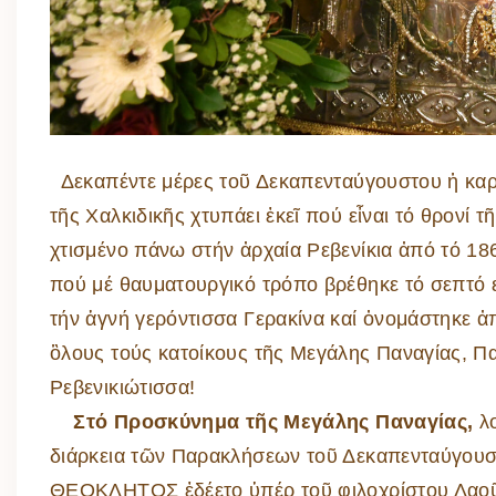
Δεκαπέντε μέρες τοῦ Δεκαπενταύγουστου ἡ καρ
τῆς Χαλκιδικῆς χτυπάει ἐκεῖ πού
εἶναι τό θρονί τ
χτισμένο πάνω στήν ἀρχαία Ρεβενίκια ἀπό τό 186
πού μέ θαυματουργικό τρόπο βρέθηκε τό σεπτό 
τήν ἁγνή γερόντισσα Γερακίνα καί ὀνομάστηκε ἀ
ὃλους τούς κατοίκους τῆς Μεγάλης Παναγίας, Π
Ρεβενικιώτισσα!
Στό Προσκύνημα τῆς Μεγάλης Παναγίας,
λο
διάρκεια τῶν Παρακλήσεων τοῦ Δεκαπενταύγουσ
ΘΕΟΚΛΗΤΟΣ ἐδέετο ὑπέρ τοῦ φιλοχρίστου Λαοῦ 