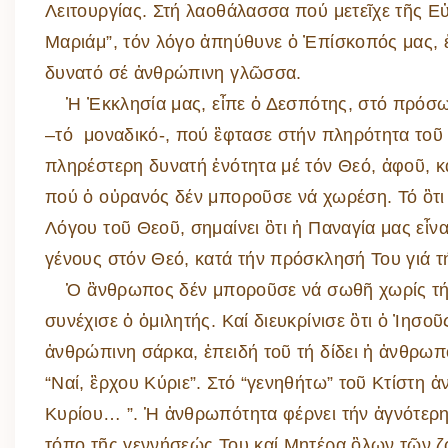
Λειτουργίας. Στή λαοθάλασσα πού μετεῖχε τῆς Ε
Μαριάμ”, τόν λόγο ἀπηύθυνε ὁ Ἐπίσκοπός μας,
δυνατό σέ ἀνθρώπινη γλῶσσα.
Ἡ Ἐκκλησία μας, εἶπε ὁ Δεσπότης, στό πρόσωπ
–τό μοναδικό-, πού ἒφτασε στήν πληρότητα τοῦ 
πληρέστερη δυνατή ἑνότητα μέ τόν Θεό, ἀφοῦ, κ
πού ὁ οὐρανός δέν μποροῦσε νά χωρέση. Τό ὃτι
Λόγου τοῦ Θεοῦ, σημαίνει ὃτι ἡ Παναγία μας εἶ
γένους στόν Θεό, κατά τήν πρόσκλησή Του γιά 
Ὁ ἂνθρωπος δέν μποροῦσε νά σωθῆ χωρίς τήν 
συνέχισε ὁ ὁμιλητής. Καί διευκρίνισε ὃτι ὁ Ἰησο
ἀνθρώπινη σάρκα, ἐπειδή τοῦ τή δίδει ἡ ἀνθρωπ
“Ναί, ἒρχου Κύριε”. Στό “γενηθήτω” τοῦ Κτίστη ἀν
Κυρίου… ”. Ἡ ἀνθρωπότητα φέρνει τήν ἁγνότερη
τόπο τῆς γεννήσεώς Του καί Μητέρα ὃλων τῶν