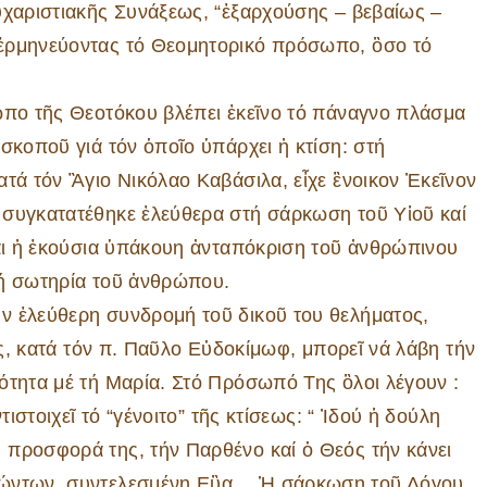
ὐχαριστιακῆς Συνάξεως, “ἐξαρχούσης – βεβαίως –
 ἑρμηνεύοντας τό Θεομητορικό πρόσωπο, ὃσο τό
ο τῆς Θεοτόκου βλέπει ἐκεῖνο τό πάναγνο πλάσμα
σκοποῦ γιά τόν ὁποῖο ὑπάρχει ἡ κτίση: στή
ατά τόν Ἃγιο Νικόλαο Καβάσιλα, εἶχε ἒνοικον Ἐκεῖνον
 συγκατατέθηκε ἐλεύθερα στή σάρκωση τοῦ Υἱοῦ καί
ναι ἡ ἑκούσια ὑπάκουη ἀνταπόκριση τοῦ ἀνθρώπινου
τή σωτηρία τοῦ ἀνθρώπου.
ἐλεύθερη συνδρομή τοῦ δικοῦ του θελήματος,
ῦς, κατά τόν π. Παῦλο Εὐδοκίμωφ, μπορεῖ νά λάβη τήν
ότητα μέ τή Μαρία. Στό Πρόσωπό Της ὃλοι λέγουν :
τιστοιχεῖ τό “γένοιτο” τῆς κτίσεως: “ Ἰδού ἡ δούλη
 προσφορά της, τήν Παρθένο καί ὁ Θεός τήν κάνει
 ζώντων, συντελεσμένη Εὒα… Ἡ σάρκωση τοῦ Λόγου