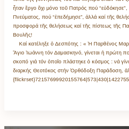
ἦταν ἒργο ὂχι μόνο τοῦ Πατρός πού “εὐδόκησε”, 
Πνεύματος, πού “ἐπεδήμησε”, ἀλλά καί τῆς θελή
προσφορά τῆς θελήσεως καί τῆς πίστεως τῆς Π
Βουλῆς!
Καί κατέληξε ὁ Δεσπότης : « Ἡ Παρθένος Μαρί
Ἃγιο Ἰωάννη τόν Δαμασκηνό, γίνεται ἡ πρώτη πο
σκοπό γιά τόν ὁποῖο πλάστηκε ὁ κόσμος : νά γίν
διαρκής Θεοτόκος στήν Ὀρθόδοξη Παράδοση, ἀλλ
{flickrset}72157699920155764|573|430|1422755