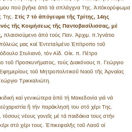
κόσμου πού βγῆκε ἀπό τά σπλάγχνα Της. Ἀπόκορύφωμα
ς Της.
Στίς 7 τό ἀπόγευμα τῆς Τρίτης, 14ης
νός τῆς Κοιμήσεως τῆς Παντοβασίλισσας, μέ
,
πλαισιούμενο ἀπό τούς Παν. Ἀρχιμ. π.Ἰγνάτιο
οπόλεώς μας καί Ἐντεταλμένο Ἐπίτροπο τοῦ
δουλο Στυλιανό, τόν Αἰδ. Οἰκ. π. Πέτρο
ο τοῦ Προσκυνήματος, τούς Διακόνους π. Γεώργιο
ς Ἐφημερίους τοῦ Μητροπολιτικοῦ Ναοῦ τῆς Ἀρναίας
 Γεώργιο Τρικκαλιώτη.
δική καί γενικώτερα ἀπό τή Μακεδονία γιά νά
 εὐχαριστία ἢ τήν παράκλησή του στό χέρι Της.
 τόσους νέους γονεῖς μέ τά παιδάκια τους στήν
έρι στό χέρι τους. Ἐπικεφαλῆς τοῦ Λαοῦ οί