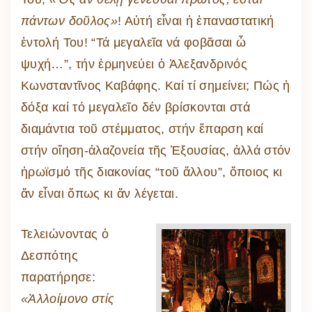
πάντων δοῦλος»
! Αὐτή εἶναι ἡ ἐπαναστατική
ἐντολή Του! “Τά μεγαλεῖα νά φοβᾶσαι ὦ
ψυχή…”, τήν ἑρμηνεύει ὁ Ἀλεξανδρινός
Κωνσταντῖνος Καβάφης. Καί τί σημείνει; Πώς ἡ
δόξα καί τό μεγαλεῖο δέν βρίσκονται στά
διαμάντια τοῦ στέμματος, στήν ἔπαρση καί
στήν οἴηση-ἀλαζονεία τῆς Ἐξουσίας, ἀλλά στόν
ἡρωϊσμό τῆς διακονίας “τοῦ ἄλλου”, ὅποιος κι
ἄν εἶναι ὅπως κι ἄν λέγεται.
Τελειώνοντας ὁ
Δεσπότης
παρατήρησε:
«Ἀλλοίμονο στίς