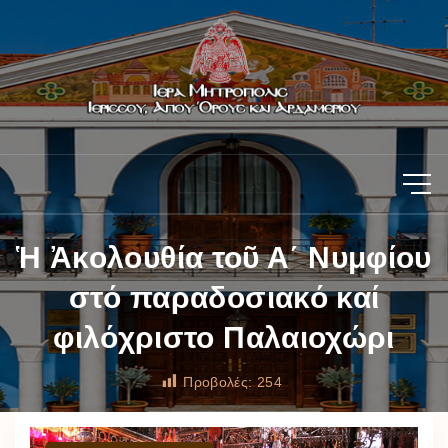
Ἡ Ἀκολουθία τοῦ Α΄ Νυμφίου
στό παραδοσιακό καί
φιλόχριστο Παλαιοχώρι
Προβολές:
254