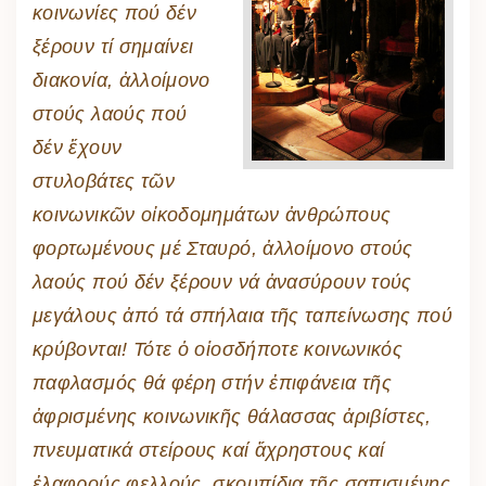
κοινωνίες πού δέν
ξέρουν τί σημαίνει
διακονία, ἀλλοίμονο
στούς λαούς πού
δέν ἔχουν
στυλοβάτες τῶν
κοινωνικῶν οἰκοδομημάτων ἀνθρώπους
φορτωμένους μέ Σταυρό, ἀλλοίμονο στούς
λαούς πού δέν ξέρουν νά ἀνασύρουν τούς
μεγάλους ἀπό τά σπήλαια τῆς ταπείνωσης πού
κρύβονται! Τότε ὁ οἱοσδήποτε κοινωνικός
παφλασμός θά φέρη στήν ἐπιφάνεια τῆς
ἀφρισμένης κοινωνικῆς θάλασσας ἀριβίστες,
πνευματικά στείρους καί ἄχρηστους καί
ἐλαφρούς φελλούς, σκουπίδια τῆς σαπισμένης