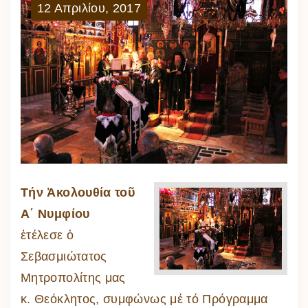
12
Απριλίου
,
2017
Τήν Ἀκολουθία τοῦ
Α΄ Νυμφίου
ἐτέλεσε ὁ
Σεβασμιώτατος
Μητροπολίτης μας
κ. Θεόκλητος, συμφώνως μέ τό Πρόγραμμα