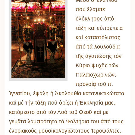
Μέσα σ’ ἕνα Ναό
πού ἔλαμπε
ὁλόκληρος ἀπό
τάξη καί εὐπρέπεια
καί καταστόλιστος
ἀπό τά λουλούδια
τῆς ἀγαπώσης τόν
Κύριο ψυχῆς τῶν
Παλαιοχωρινῶν,
προνοίᾳ τοῦ π.
Ἰγνατίου, ἐψάλη ἡ Ἀκολουθία κατανυκτικώτατα
καί μέ τήν τάξη πού ὁρίζει ἡ Ἐκκλησία μας,
κατάμεστο ἀπό τόν Λαό τοῦ Θεοῦ καί μέ
γεμᾶτα λαμπρότητα τά Ψαλτήρια του ἀπό τούς
ἐνοριακούς μουσικολογιώτατους Ἱεροψάλτες.