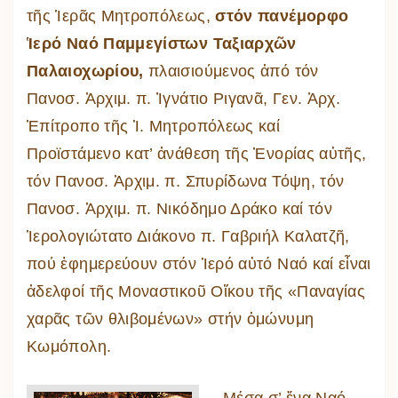
τῆς Ἱερᾶς Μητροπόλεως,
στόν πανέμορφο
Ἱερό Ναό Παμμεγίστων Ταξιαρχῶν
Παλαιοχωρίου,
πλαισιούμενος ἀπό τόν
Πανοσ. Ἀρχιμ. π. Ἰγνάτιο Ριγανᾶ, Γεν. Ἀρχ.
Ἐπίτροπο τῆς Ἱ. Μητροπόλεως καί
Προϊστάμενο κατ’ ἀνάθεση τῆς Ἐνορίας αὐτῆς,
τόν Πανοσ. Ἀρχιμ. π. Σπυρίδωνα Τόψη, τόν
Πανοσ. Ἀρχιμ. π. Νικόδημο Δράκο καί τόν
Ἱερολογιώτατο Διάκονο π. Γαβριήλ Καλατζῆ,
πού ἐφημερεύουν στόν Ἱερό αὐτό Ναό καί εἶναι
ἀδελφοί τῆς Μοναστικοῦ Οἴκου τῆς «Παναγίας
χαρᾶς τῶν θλιβομένων» στήν ὁμώνυμη
Κωμόπολη.