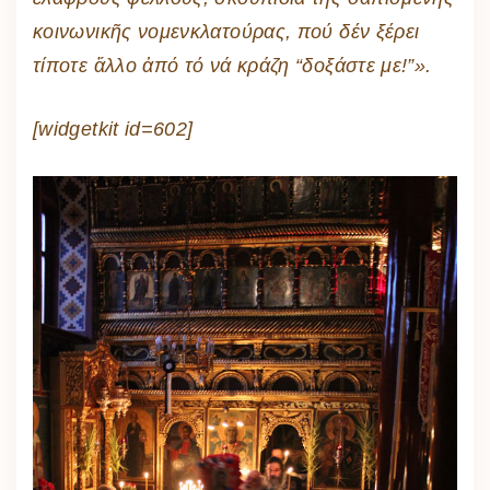
κοινωνικῆς νομενκλατούρας, πού δέν ξέρει
τίποτε ἄλλο ἀπό τό νά κράζη “δοξάστε με!”».
[widgetkit id=602]