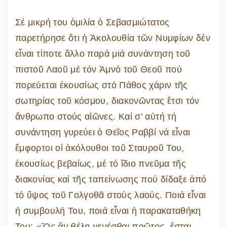
Σέ μικρή του ὁμιλία ὁ Σεβασμιώτατος
παρετήρησε ὅτι ἡ Ἀκολουθία τῶν Νυμφίων δέν
εἶναι τίποτε ἄλλο παρά μιά συνάντηση τοῦ
πιστοῦ Λαοῦ μέ τόν Ἀμνό τοῦ Θεοῦ πού
πορεύεται ἑκουσίως στό Πάθος χάριν τῆς
σωτηρίας τοῦ κόσμου, διακονῶντας ἔτσι τόν
ἄνθρωπο στούς αἰῶνες. Καί σ’ αὐτή τή
συνάντηση γυρεύει ὁ Θεῖος Ραββί νά εἶναι
ἔμφορτοι οἱ ἀκόλουθοι τοῦ Σταυροῦ Του,
ἑκουσίως βεβαίως, μέ τό ἴδιο πνεῦμα τῆς
διακονίας καί τῆς ταπείνωσης πού δίδαξε ἀπό
τό ὕψος τοῦ Γολγοθᾶ στούς λαούς. Ποιά εἶναι
ἡ συμβουλή Του, ποιά εἶναι ἡ παρακαταθήκη
Του;
«Ὅς ἄν θέλῃ γενέσθαι πρῶτος, ἔσται