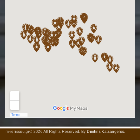
im-ierissou.gr©
2026
All Rights Reserved. By
Dimtiris Katsangelos
.