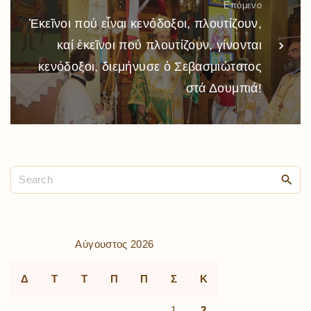
Επόμενο
Ἐκεῖνοι πού εἶναι κενόδοξοι, πλουτίζουν,
καί ἐκεῖνοι πού πλουτίζουν, γίνονται
κενόδοξοι, διεμήνυσε ὁ Σεβασμιώτατος
στά Δουμπιά!
Αύγουστος 2026
Δ
Τ
Τ
Π
Π
Σ
Κ
1
2