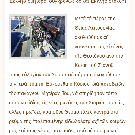
Ἐκκλησιομήτορα, συγχρόνως δέ καί Ἐκκλησιοτόκο»!
Μετά τό πέρας τῆς
Θείας Λειτουργίας
ἀκολούθησε «ἡ
λιτάνευση τῆς εἰκόνος
τῆς Θεοτόκου ἀνά τήν
Κώμη τοῦ Στανοῦ
πρός εὐλογίαν τοῦ Λαοῦ πού σύμπας ἀκολούθησε
τήν ἱερά πομπή. Εὐχόμεθα ὁ Κύριος, διά πρεσβειῶν
τῆς πανάγνου Μητέρας Του, νά στηρίζη τόν τόπο
αὐτό καί ἰδίως τίς νέες μανάδες τοῦ Χωριοῦ πού ὡς
ἄλλες ἡρωΐδες κρατοῦνε Θερμοπύλες κόντρα στό
ρεῦμα τῆς “πολιτισμένης εἰδωλολατρίας” τῶν καιρῶν
μας καί τούς νέους πατεράδες πού μέ τό αἷμα καί