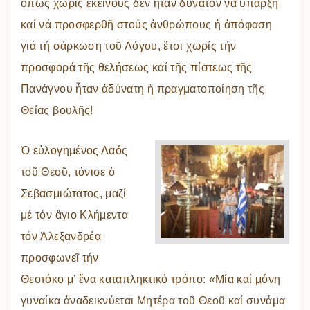
ὅπως χωρίς ἐκείνους δέν ἦταν δυνατόν νά ὑπάρξη
καί νά προσφερθῆ στούς ἀνθρώπους ἡ ἀπόφαση
γιά τή σάρκωση τοῦ Λόγου, ἔτσι χωρίς τήν
προσφορά τῆς θελήσεως καί τῆς πίστεως τῆς
Πανάγνου ἦταν ἀδύνατη ἡ πραγματοποίηση τῆς
Θείας βουλῆς!
Ὁ εὐλογημένος Λαός
τοῦ Θεοῦ, τόνισε ὁ
Σεβασμιώτατος, μαζί
μέ τόν ἅγιο Κλήμεντα
τόν Ἀλεξανδρέα
προσφωνεῖ τήν
Θεοτόκο μ’ ἕνα καταπληκτικό τρόπο: «Μία καί μόνη
γυναίκα ἀναδεικνύεται Μητέρα τοῦ Θεοῦ καί συνάμα