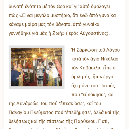
δυνατή ἑνότητα μέ τόν Θεό καί γι’ αὐτό ὁμολογεῖ
πώς «Εἶναι μεγάλο μυστήριο, ὅτι ἐνῶ ἀπό γυναίκα
κάναμε μοίρα μας τόν θάνατο, ἀπό γυναίκα
γεννήθηκε γιά μᾶς ἡ Ζωή» (ἱερός Αὐγουστίνος).
Ἡ Σάρκωση τοῦ Λόγου
κατά τόν ἅγιο Νικόλαο
τόν Καβάσιλα, εἶπε ὁ
ὁμιλητής, ἦταν ἔργο
ὄχι μόνο τοῦ Πατρός,
πού “εὐδόκησε”, καί
τῆς Δυνάμεώς Του πού “ἐπεσκίασε”, καί τοῦ
Παναγίου Πνεύματος πού “ἐπεδήμησε”, ἀλλά καί τῆς
θελήσεως καί τῆς πίστεως τῆς Παρθένου. Γιατί,