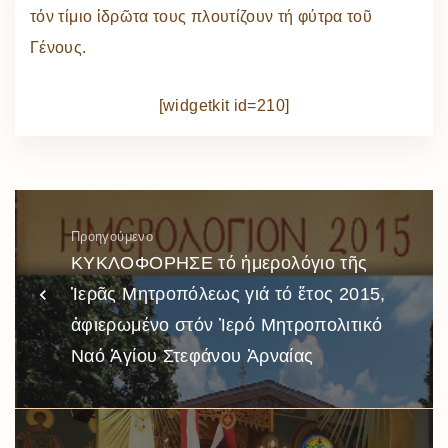
τόν τίμιο ἱδρῶτα τους πλουτίζουν τή φύτρα τοῦ
Γένους.
[widgetkit id=210]
Προηγούμενο
ΚΥΚΛΟΦΟΡΗΣΕ τό ἡμερολόγιο τῆς
Ἱερᾶς Μητροπόλεως γιά τό ἔτος 2015,
ἀφιερωμένο στόν Ἱερό Μητροπολιτικό
Ναό Ἁγίου Στεφάνου Ἀρναίας