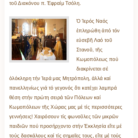
τοῦ Διακόνου π. Ἐφραίμ Τσόλη.
Ὁ Ἱερός Ναός
ἐπληρώθη ἀπό τόν
εὐσεβῆ Λαό τοῦ
Στανοῦ, τῆς
Κωμοπόλεως πού
διακρίνεται σέ
ὁλόκληρη τήν Ἱερά μας Μητρόπολη, ἀλλά καί
πανελληνίως γιά τό γεγονός ὅτι κατέχει λαμπρά
θέση στήν πρώτη σειρά τῶν Πόλεων καί
Κωμοπόλεων τῆς Χώρας μας μέ τίς περισσότερες
γεννήσεις! Χαιρόσουν τίς φωνοῦλες τῶν μικρῶν
παιδιῶν πού προσήρχοντο στήν Ἐκκλησία εἴτε μέ
τούς δασκάλους καί τίς σημαῖες τους, εἴτε μέ τούς