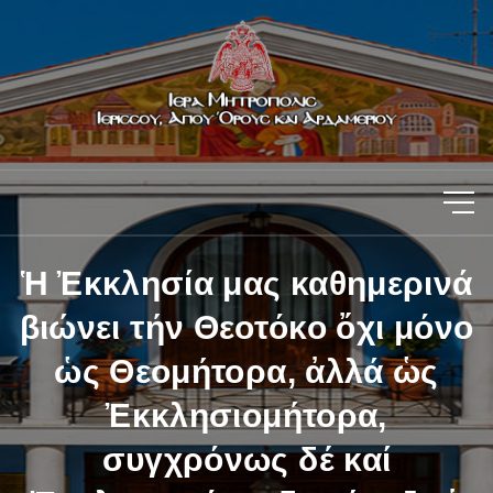
Ἡ Ἐκκλησία μας καθημερινά
βιώνει τήν Θεοτόκο ὄχι μόνο
ὡς Θεομήτορα, ἀλλά ὡς
Ἐκκλησιομήτορα,
συγχρόνως δέ καί