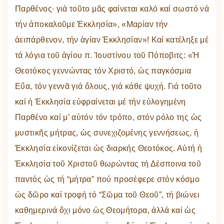
Παρθένος∙ γιά τοῦτο μᾶς φαίνεται καλό καί σωστό νά
τήν ἀποκαλοῦμε Ἐκκλησία», «Μαρίαν τήν
ἀειπάρθενον, τήν ἁγίαν Ἐκκλησίαν»! Καί κατέληξε μέ
τά λόγια τοῦ ἁγίου π. Ἰουστίνου τοῦ Πόποβιτς: «Ἡ
Θεοτόκος γεννώντας τόν Χριστό, ὡς παγκόσμια
Εὔα, τόν γεννᾶ γιά ὅλους, γιά κάθε ψυχή. Γιά τοῦτο
καί ἡ Ἐκκλησία εὐφραίνεται μέ τήν εὐλογημένη
Παρθένο καί μ’ αὐτόν τόν τρόπο, στόν ρόλο της ὡς
μυστικῆς μήτρας, ὡς συνεχιζομένης γεννήσεως, ἡ
Ἐκκλησία εἰκονίζεται ὡς διαρκής Θεοτόκος. Αὐτή ἡ
Ἐκκλησία τοῦ Χριστοῦ θωρώντας τή Δέσποινα τοῦ
παντός ὡς τή “μήτρα” πού προσέφερε στόν κόσμο
ὡς δῶρο καί τροφή τό “Σῶμα τοῦ Θεοῦ”, τή βιώνει
καθημερινά ὄχι μόνο ὡς Θεομήτορα, ἀλλά καί ὡς