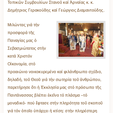
Τοπικῶν Συμβουλίων Στανοῦ καί Ἀρναίας κ. κ.
Δημήτριος Γερακούδης καί Γεώργιος Διαμαντούδης.
Μιλώντας γιά τήν
προσφορά τῆς
Παναγίας μας ὁ
Σεβασμιώτατος στήν
κατά Χριστόν
Οἰκονομία, στό
προαιώνιο νοικοκυρεμένο καί φιλάνθρωπο σχέδιο,
δηλαδή, τοῦ Θεοῦ γιά τήν σωτηρία τοῦ ἀνθρώπου,
παρετήρησε ὅτι ἡ Ἐκκλησία μας στό πρόσωπο τῆς
Παντάνασσας βλέπει ἐκεῖνο τό πλάσμα –τό
μοναδικό- πού ἔφτασε στήν πληρότητα τοῦ σκοποῦ
γιά τόν ὁποῖο ὑπάρχει ἡ κτίση: στήν πληρέστερη