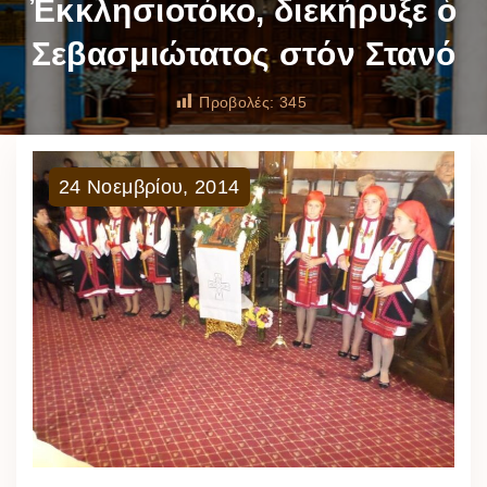
Ἐκκλησιοτόκο, διεκήρυξε ὁ
Σεβασμιώτατος στόν Στανό
Προβολές:
345
24
Νοεμβρίου
,
2014