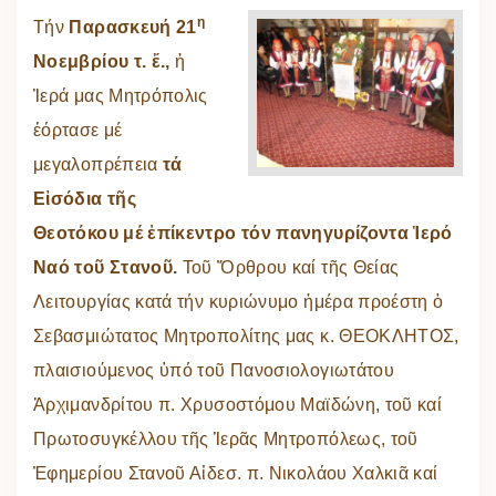
η
Τήν
Παρασκευή 21
Νοεμβρίου τ. ἔ.,
ἡ
Ἱερά μας Μητρόπολις
ἑόρτασε μέ
μεγαλοπρέπεια
τά
Εἰσόδια τῆς
Θεοτόκου μέ ἐπίκεντρο τόν πανηγυρίζοντα Ἱερό
Ναό τοῦ Στανοῦ.
Τοῦ Ὄρθρου καί τῆς Θείας
Λειτουργίας κατά τήν κυριώνυμο ἡμέρα προέστη ὁ
Σεβασμιώτατος Μητροπολίτης μας κ. ΘΕΟΚΛΗΤΟΣ,
πλαισιούμενος ὑπό τοῦ Πανοσιολογιωτάτου
Ἀρχιμανδρίτου π. Χρυσοστόμου Μαϊδώνη, τοῦ καί
Πρωτοσυγκέλλου τῆς Ἱερᾶς Μητροπόλεως, τοῦ
Ἐφημερίου Στανοῦ Αἰδεσ. π. Νικολάου Χαλκιᾶ καί