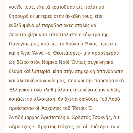
γονεῖς τους, εἴτε τά κρατοῦσαν ὡς πολύτιμο
θησαυρό οἱ μητέρες στήν ἀγκάλη τους, εἴτε
ἐνδεδυμένα μέ παραδοσιακές στολές νά
περιστοιχίζουν τό καταστόλιστο εἰκόνισμα τῆς
Παναγίας μας πού ὡς παιδούλα ὁ Ἅγιος Ἰωακείμ
καί ἡ Ἁγία Ἄννα –οἱ Θεοπάτορες- τήν προσέφεραν
ὡς δῶρο στόν Νομικό Ναό! Ὄντως συγκινητικό
θέαμα καί ἐμπειρία μέσα στήν σημερινή ἀπάνθρωπη
καί ὑλιστική κοινωνία μας, πού καί τήν παραδοσιακή
Ἑλληνική πολυπληθῆ ἄλλοτε οἰκογένεια μανιωδῶς
κοιτάζει νά ἀλλοιώση, ἄν ὄχι νά διαλύση. Τοῦ Λαοῦ
προΐσταντο οἱ Ἄρχοντες τοῦ Τόπου: Ὁ
Ἀντιδήμαρχος Ἀριστοτέλη κ. Χρῆστος Τσακνῆς, ὁ τ.
Δήμαρχος κ. Χρῆστος Πάχτας καί οἱ Πρόεδροι τῶν