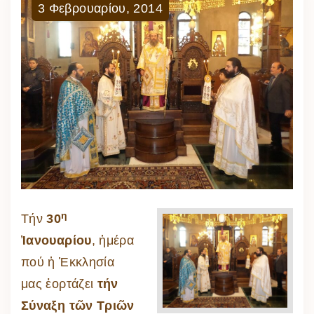
3
Φεβρουαρίου
,
2014
η
Τήν
30
Ἰανουαρίου
, ἡμέρα
πού ἡ Ἐκκλησία
μας ἑορτάζει
τήν
Σύναξη τῶν Τριῶν