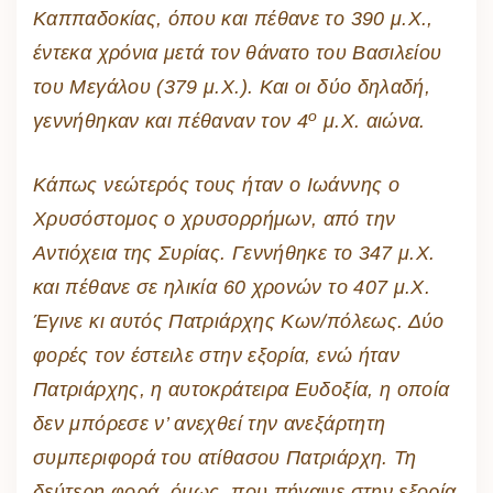
Καππαδοκίας, όπου και πέθανε το 390 μ.Χ.,
έντεκα χρόνια μετά τον θάνατο του Βασιλείου
του Μεγάλου (379 μ.Χ.). Και οι δύο δηλαδή,
ο
γεννήθηκαν και πέθαναν τον 4
μ.Χ. αιώνα.
Κάπως νεώτερός τους ήταν ο Ιωάννης ο
Χρυσόστομος ο χρυσορρήμων, από την
Αντιόχεια της Συρίας. Γεννήθηκε το 347 μ.Χ.
και πέθανε σε ηλικία 60 χρονών το 407 μ.Χ.
Έγινε κι αυτός Πατριάρχης Κων/πόλεως. Δύο
φορές τον έστειλε στην εξορία, ενώ ήταν
Πατριάρχης, η αυτοκράτειρα Ευδοξία, η οποία
δεν μπόρεσε ν’ ανεχθεί την ανεξάρτητη
συμπεριφορά του ατίθασου Πατριάρχη. Τη
δεύτερη φορά, όμως, που πήγαινε στην εξορία