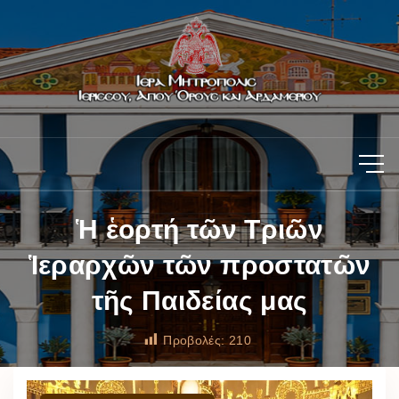
Ἡ ἑορτή τῶν Τριῶν
Ἱεραρχῶν τῶν προστατῶν
τῆς Παιδείας μας
Προβολές:
210