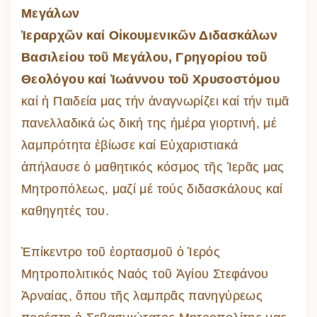
Μεγάλων
Ἱεραρχῶν καί Οἰκουμενικῶν Διδασκάλων
Βασιλείου τοῦ Μεγάλου, Γρηγορίου τοῦ
Θεολόγου καί Ἰωάννου τοῦ Χρυσοστόμου
καί ἡ Παιδεία μας τήν ἀναγνωρίζει καί τήν τιμᾶ
πανελλαδικά ὡς δική της ἡμέρα γιορτινή, μέ
λαμπρότητα ἐβίωσε καί Εὐχαριστιακά
ἀπήλαυσε ὁ μαθητικός κόσμος τῆς Ἱερᾶς μας
Μητροπόλεως, μαζί μέ τούς διδασκάλους καί
καθηγητές του.
Ἐπίκεντρο τοῦ ἑορτασμοῦ ὁ Ἱερός
Μητροπολιτικός Ναός τοῦ Ἁγίου Στεφάνου
Ἀρναίας, ὅπου τῆς λαμπρᾶς πανηγύρεως