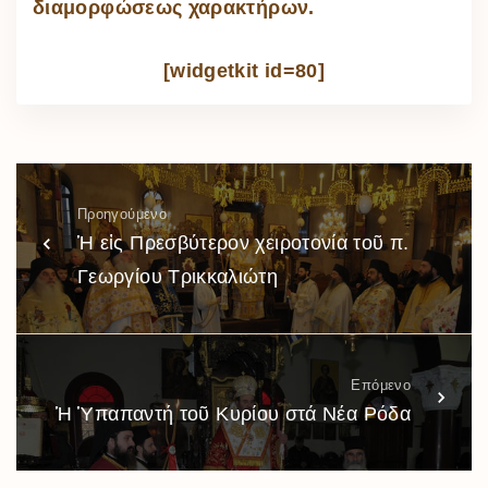
διαμορφώσεως χαρακτήρων.
[widgetkit id=80]
Προηγούμενο
Ἡ εἰς Πρεσβύτερον χειροτονία τοῦ π.
Γεωργίου Τρικκαλιώτη
Επόμενο
Ἡ Ὑπαπαντή τοῦ Κυρίου στά Νέα Ρόδα