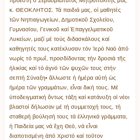
προέστη ὁ Σεβασμιώτατος Μητροπολίτης μας
κ. ΘΕΟΚΛΗΤΟΣ. Τά παιδιά μας, οἱ μαθητές
τῶν Νηπιαγωγείων, Δημοτικοῦ Σχολείου,
Γυμνασίου, Γενικοῦ καί Ἐπαγγελματικοῦ
Λυκείων, μαζί μέ τούς διδασκάλους καί
καθηγητές τους κατέκλυσαν τόν Ἱερό Ναό ἀπό
νωρίς τό πρωΐ, προσδίδοντας τήν δροσιά τῆς
ἡλικίας καί τό ἁγνό τῶν ψυχῶν τους στήν
σεπτή Σύναξη• ἄλλωστε ἡ ἡμέρα αὐτή ὡς
ἡμέρα τῶν γραμμάτων, εἶναι δική τους. Μέ
ὑποδειγματική ὄντως τάξη καί κατάνυξη οἱ νέοι
βλαστοί δήλωσαν μέ τή συμμετοχή τους, τή
σταθερή βούλησή τους τά ἑλληνικά γράμματα,
ἡ Παιδεία μας νά ἔχη Θεό, νά εἶναι
διαποτισμένη ἀπό Χριστό καί τοῦτον