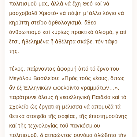
πολιτισμοῦ μας, ἀλλά νά ἔχη Θεό καί νά
μοσχοβολᾶ Χριστό• νά πάψη μ’ ἄλλα λόγια νά
κηρύττη στεῖρο ὀρθολογισμό, ἄθεο
ἀνθρωπισμό καί κυρίως πρακτικό ὑλισμό, γιατί
ἔτσι, ἠθελημένα ἤ ἀθέλητα σκάβει τόν τάφο
της.
Τέλος, παίρνοντας ἀφορμή ἀπό τό ἔργο τοῦ
Μεγάλου Βασιλείου: «Πρός τούς νέους, ὅπως
ἄν ἐξ Ἑλληνικῶν ὠφελοῖντο γραμμάτων…»,
παρότρυνε ὅλους ἡ νεοελληνική Παιδεία καί τό
Σχολεῖο ὡς ἐργατική μέλισσα νά ἀπομυζᾶ τά
θετικά στοιχεῖα τῆς σοφίας, τῆς ἐπιστημοσύνης
καί τῆς τεχνολογίας τοῦ παγκόσμιου
πολιτισμοῦ, διατηρώντας συνάμα ἀλώβητα τήν