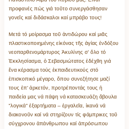
προφανές πώς γιά τοῦτο συνεργάσθησαν
γονεῖς καί διδάσκαλοι καί μπράβο τους!
Μετά τό μοίρασμα τοῦ ἀντιδώρου καί μιᾶς
πλαστικοποιημένης εἰκόνας τῆς ἁγίας ἐνδόξου
νεοπαρθενομάρτυρος Ἀκυλίνης σ’ ὅλο τό
Ἐκκλησίασμα, ὁ Σεβασμιώτατος ἐδέχθη γιά
ἕνα κέρασμα τούς ἐκπαιδευτικούς στό
ἐπισκοπικό μέγαρο, ὅπου συνεζήτησε μαζί
τους ἐπ’ ἀρκετόν, προτρέποντάς τους ἡ
παιδεία μας νά πάψη νά κατασκευάζη ἄβουλα
‟λογικά” ἐξαρτήματα – ἐργαλεῖα, ἱκανά νά
διακονοῦν καί νά στηρίζουν τίς φάμπρικες τοῦ
σύγχρονου ἀπάνθρωπου καί ἀπρόσωπου