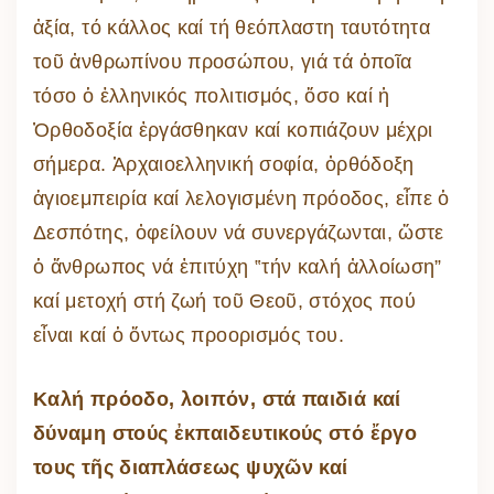
ἀξία, τό κάλλος καί τή θεόπλαστη ταυτότητα
τοῦ ἀνθρωπίνου προσώπου, γιά τά ὁποῖα
τόσο ὁ ἑλληνικός πολιτισμός, ὅσο καί ἡ
Ὀρθοδοξία ἐργάσθηκαν καί κοπιάζουν μέχρι
σήμερα. Ἀρχαιοελληνική σοφία, ὀρθόδοξη
ἁγιοεμπειρία καί λελογισμένη πρόοδος, εἶπε ὁ
Δεσπότης, ὀφείλουν νά συνεργάζωνται, ὥστε
ὁ ἄνθρωπος νά ἐπιτύχη ‟τήν καλή ἀλλοίωση”
καί μετοχή στή ζωή τοῦ Θεοῦ, στόχος πού
εἶναι καί ὁ ὄντως προορισμός του.
Καλή πρόοδο, λοιπόν, στά παιδιά καί
δύναμη στούς ἐκπαιδευτικούς στό ἔργο
τους τῆς διαπλάσεως ψυχῶν καί