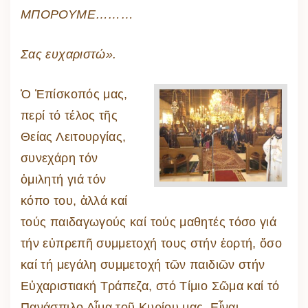
ΜΠΟΡΟΥΜΕ………
Σας ευχαριστώ».
Ὁ Ἐπίσκοπός μας,
περί τό τέλος τῆς
Θείας Λειτουργίας,
συνεχάρη τόν
ὁμιλητή γιά τόν
κόπο του, ἀλλά καί
τούς παιδαγωγούς καί τούς μαθητές τόσο γιά
τήν εὐπρεπῆ συμμετοχή τους στήν ἑορτή, ὅσο
καί τή μεγάλη συμμετοχή τῶν παιδιῶν στήν
Εὐχαριστιακή Τράπεζα, στό Τίμιο Σῶμα καί τό
Πανάσπιλο Αἷμα τοῦ Κυρίου μας. Εἶναι