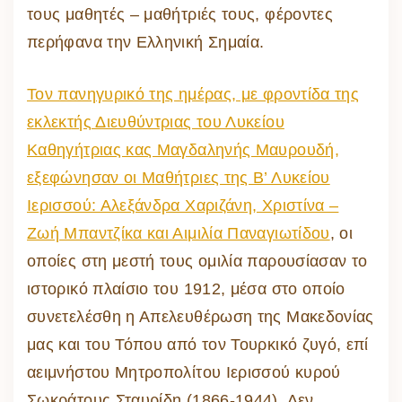
τους μαθητές – μαθήτριές τους, φέροντες
περήφανα την Ελληνική Σημαία.
Τον πανηγυρικό της ημέρας, με φροντίδα της
εκλεκτής Διευθύντριας του Λυκείου
Καθηγήτριας κας Μαγδαληνής Μαυρουδή,
εξεφώνησαν οι Μαθήτριες της Β’ Λυκείου
Ιερισσού: Αλεξάνδρα Χαριζάνη, Χριστίνα –
Ζωή Μπαντζίκα και Αιμιλία Παναγιωτίδου
, οι
οποίες στη μεστή τους ομιλία παρουσίασαν το
ιστορικό πλαίσιο του 1912, μέσα στο οποίο
συνετελέσθη η Απελευθέρωση της Μακεδονίας
μας και του Τόπου από τον Τουρκικό ζυγό, επί
αειμνήστου Μητροπολίτου Ιερισσού κυρού
Σωκράτους Σταυρίδη (1866-1944). Δεν