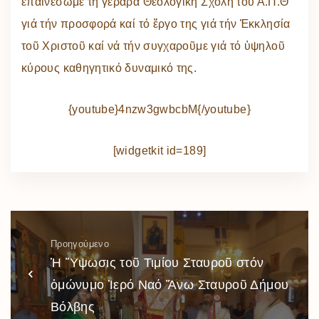
ἐπαινέσωμε τή γεραρά Θεολογική Σχολή τοῦ Α.Π.Θ
γιά τήν προσφορά καί τό ἔργο της γιά τήν Ἐκκλησία
τοῦ Χριστοῦ καί νά τήν συγχαροῦμε γιά τό ὑψηλοῦ
κύρους καθηγητικό δυναμικό της.
{youtube}4nzw3gwbcbM{/youtube}
[widgetkit id=189]
Προηγούμενο
Ἡ Ὕψωσις τοῦ Τιμίου Σταυροῦ στόν
ὁμώνυμο Ἱερό Ναό Ἄνω Σταυροῦ Δήμου
Βόλβης