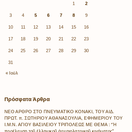
1
2
3
4
5
6
7
8
9
10
11
12
13
14
15
16
17
18
19
20
21
22
23
24
25
26
27
28
29
30
31
« Ιούλ
Πρόσφατα
Άρθρα
ΝΕΟ ΑΡΘΡΟ ΣΤΟ ΠΝΕΥΜΑΤΙΚΟ ΚΟΝΑΚΙ, ΤΟΥ ΑΙΔ.
ΠΡΩΤ. π. ΣΩΤΗΡΙΟΥ ΑΘΑΝΑΣΟΥΛΙΑ, ΕΦΗΜΕΡΙΟΥ ΤΟΥ
Ι.Μ.Ν. ΑΓΙΟΥ ΒΑΣΙΛΕΙΟΥ ΤΡΙΠΟΛΕΩΣ ΜΕ ΘΕΜΑ : “Ἡ
προέλευση τοῦ ἑλληνικοῦ ἀρχαιολατρικοῦ κινήματος”.