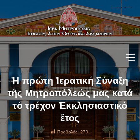
Ἡ πρώτη Ἱερατική Σύναξη
τῆς Μητροπόλεώς μας κατά
τό τρέχον Ἐκκλησιαστικό
ἔτος
Προβολές:
270