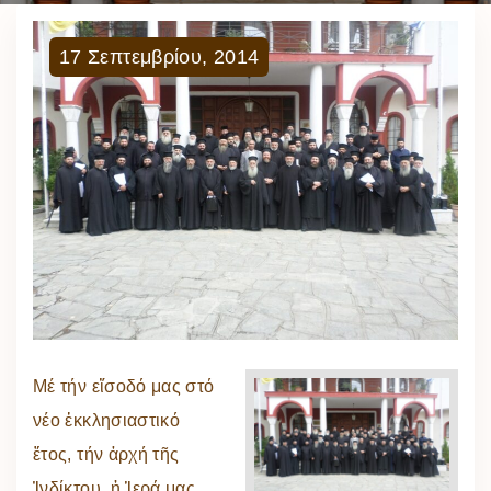
17
Σεπτεμβρίου
,
2014
Μέ τήν εἴσοδό μας στό
νέο ἐκκλησιαστικό
ἔτος, τήν ἀρχή τῆς
Ἰνδίκτου, ἡ Ἱερά μας