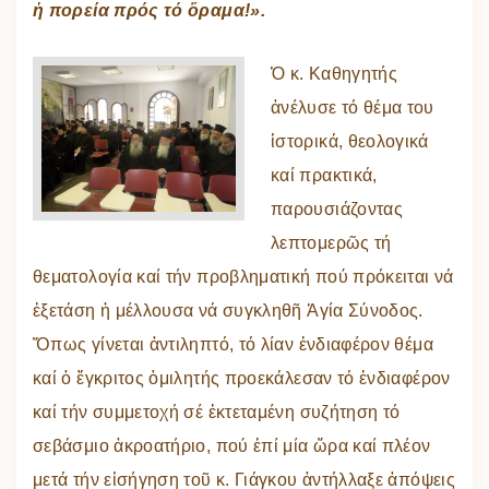
ἡ πορεία πρός τό ὅραμα!».
Ὁ κ. Καθηγητής
ἀνέλυσε τό θέμα του
ἱστορικά, θεολογικά
καί πρακτικά,
παρουσιάζοντας
λεπτομερῶς τή
θεματολογία καί τήν προβληματική πού πρόκειται νά
ἐξετάση ἡ μέλλουσα νά συγκληθῆ Ἁγία Σύνοδος.
Ὅπως γίνεται ἀντιληπτό, τό λίαν ἐνδιαφέρον θέμα
καί ὁ ἔγκριτος ὁμιλητής προεκάλεσαν τό ἐνδιαφέρον
καί τήν συμμετοχή σέ ἐκτεταμένη συζήτηση τό
σεβάσμιο ἀκροατήριο, πού ἐπί μία ὥρα καί πλέον
μετά τήν εἰσήγηση τοῦ κ. Γιάγκου ἀντήλλαξε ἀπόψεις