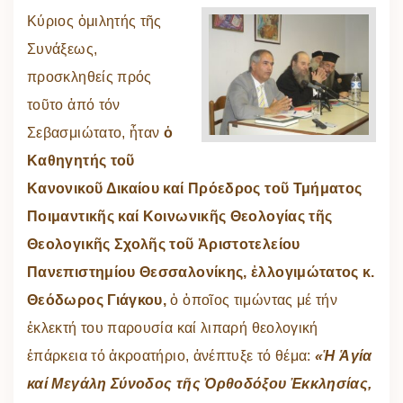
Κύριος ὁμιλητής τῆς
Συνάξεως,
προσκληθείς πρός
τοῦτο ἀπό τόν
Σεβασμιώτατο, ἦταν
ὁ
Καθηγητής τοῦ
Κανονικοῦ Δικαίου καί Πρόεδρος τοῦ Τμήματος
Ποιμαντικῆς καί Κοινωνικῆς Θεολογίας τῆς
Θεολογικῆς Σχολῆς τοῦ Ἀριστοτελείου
Πανεπιστημίου Θεσσαλονίκης, ἐλλογιμώτατος κ.
Θεόδωρος Γιάγκου,
ὁ ὁποῖος τιμώντας μέ τήν
ἐκλεκτή του παρουσία καί λιπαρή θεολογική
ἐπάρκεια τό ἀκροατήριο, ἀνέπτυξε τό θέμα:
«Ἡ Ἁγία
καί Μεγάλη Σύνοδος τῆς Ὀρθοδόξου Ἐκκλησίας,