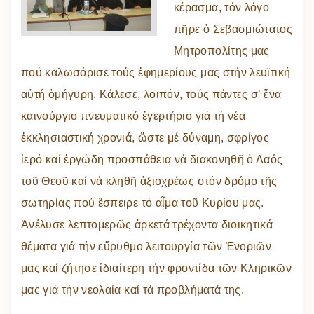
κέρασμα, τόν λόγο
πῆρε ὁ Σεβασμιώτατος
Μητροπολίτης μας
πού καλωσόρισε τούς ἐφημερίους μας στήν λευϊτική
αὐτή ὁμήγυρη. Κάλεσε, λοιπόν, τούς πάντες σ’ ἕνα
καινούργιο πνευματικό ἐγερτήριο γιά τή νέα
ἐκκλησιαστική χρονιά, ὥστε μέ δύναμη, σφρίγος
ἱερό καί ἐργώδη προσπάθεια νά διακονηθῆ ὁ Λαός
τοῦ Θεοῦ καί νά κληθῆ ἀξιοχρέως στόν δρόμο τῆς
σωτηρίας πού ἔσπειρε τό αἷμα τοῦ Κυρίου μας.
Ἀνέλυσε λεπτομερῶς ἀρκετά τρέχοντα διοικητικά
θέματα γιά τήν εὔρυθμο λειτουργία τῶν Ἐνοριῶν
μας καί ζήτησε ἰδιαίτερη τήν φροντίδα τῶν Κληρικῶν
μας γιά τήν νεολαία καί τά προβλήματά της.