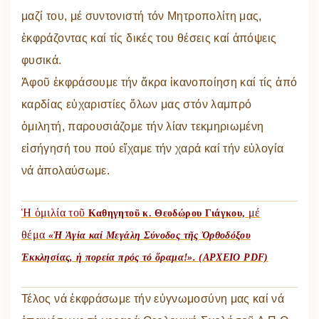
μαζί του, μέ συντονιστή τόν Μητροπολίτη μας,
ἐκφράζοντας καί τίς δικές του θέσεις καί ἀπόψεις
φυσικά.
Ἀφοῦ ἐκφράσουμε τήν ἄκρα ἱκανοποίηση καί τίς ἀπό
καρδίας εὐχαριστίες ὅλων μας στόν λαμπρό
ὁμιλητή, παρουσιάζομε τήν λίαν τεκμηριωμένη
εἰσήγησή του πού εἴχαμε τήν χαρά καί τήν εὐλογία
νά ἀπολαύσωμε.
Ἡ ὁμιλία τοῦ
μέ
Καθηγητοῦ κ. Θεοδώρου Γιάγκου,
θέμα
«Ἡ Ἁγία καί Μεγάλη Σύνοδος τῆς Ὀρθοδόξου
Ἐκκλησίας, ἡ πορεία πρός τό ὅραμα!». (ΑΡΧΕΙΟ PDF)
Τέλος νά ἐκφράσωμε τήν εὐγνωμοσύνη μας καί νά