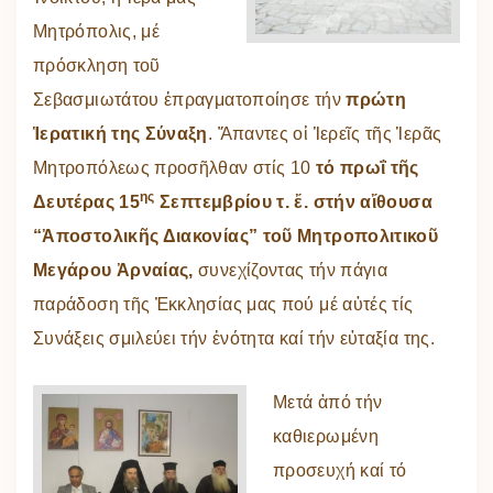
Μητρόπολις, μέ
πρόσκληση τοῦ
Σεβασμιωτάτου ἐπραγματοποίησε τήν
πρώτη
Ἱερατική της Σύναξη
. Ἅπαντες οἱ Ἱερεῖς τῆς Ἱερᾶς
Μητροπόλεως προσῆλθαν στίς 10
τό πρωΐ τῆς
ης
Δευτέρας 15
Σεπτεμβρίου τ. ἔ. στήν αἴθουσα
“Ἀποστολικῆς Διακονίας” τοῦ Μητροπολιτικοῦ
Μεγάρου Ἀρναίας,
συνεχίζοντας τήν πάγια
παράδοση τῆς Ἐκκλησίας μας πού μέ αὐτές τίς
Συνάξεις σμιλεύει τήν ἑνότητα καί τήν εὐταξία της.
Μετά ἀπό τήν
καθιερωμένη
προσευχή καί τό