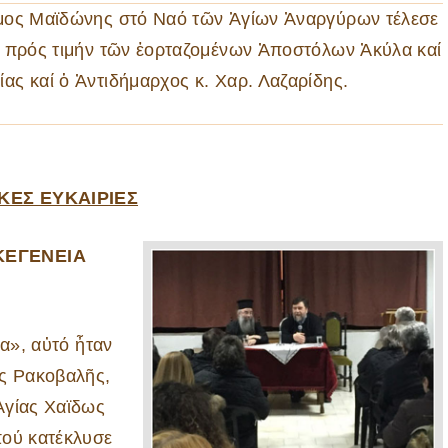
ομος Μαϊδώνης στό Ναό τῶν Ἁγίων Ἀναργύρων τέλεσε
, πρός τιμήν τῶν ἑορταζομένων Ἀποστόλων Ἀκύλα καί
ς καί ὁ Ἀντιδήμαρχος κ. Χαρ. Λαζαρίδης.
ΚΕΣ ΕΥΚΑΙΡΙΕΣ
ΙΚΕΓΕΝΕΙΑ
ια», αὐτό ἦταν
ος Ρακοβαλῆς,
Ἁγίας Χαϊδως
πού κατέκλυσε