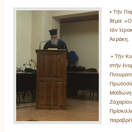
• Τήν Πα
θέμα: «
τόν Ἱερο
Ἀεράκη.
• Τήν Κυ
στήν ἐνο
Πνευματι
Πρωτοσύ
Μαϊδώνης
Ζαχαρίου
Πρίσκιλλ
παραβρέθ