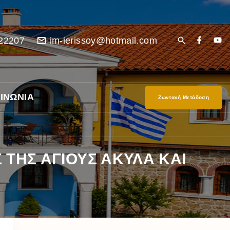
22207
im-ierissoy@hotmail.com
ΙΝΩΝΙΑ
Ζωντανή Μετάδοση
ΤΗΣ ΑΓΙΟΥΣ ΑΚΥΛΑ ΚΑΙ
είο
Ι”