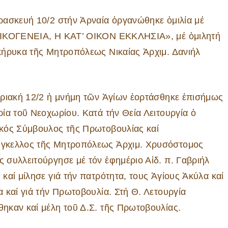
ρασκευή 10/2 στήν Ἀρναία ὀργανώθηκε ὁμιλία μέ
ΟΙΚΟΓΕΝΕΙΑ, Η ΚΑΤ’ ΟΙΚΟΝ ΕΚΚΛΗΣΙΑ», μέ ὁμιλητή
κήρυκα τῆς Μητροπόλεως Νικαίας Ἀρχιμ. Δανιήλ
ριακή 12/2 ἡ μνήμη τῶν Ἁγίων ἑορτάσθηκε ἐπισήμως
ρία τοῦ Νεοχωρίου. Κατά τήν Θεία Λειτουργία ὁ
κός Σύμβουλος τῆς Πρωτοβουλίας καί
γκελλος τῆς Μητροπόλεως Ἀρχιμ. Χρυσόστομος
 συλλειτούργησε μέ τόν ἐφημέριο Αἰδ. π. Γαβριήλ
 καί μίλησε γιά τήν πατρότητα, τους Ἁγίους Ἀκύλα καί
α καί γιά τήν Πρωτοβουλία. Στή Θ. Λετουργία
ηκαν καί μέλη τοῦ Δ.Σ. τῆς Πρωτοβουλίας.