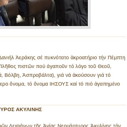
 Δανιήλ Ἀεράκης σέ πυκνότατο ἀκροατήριο τήν Πέμπτη
Πλῆθος πιστῶν πού ἀγαποῦν τό λόγο τοῦ Θεοῦ,
, Βόλβη, Ἀσπροβάλτα), γιά νά ἀκούσουν γιά τό
ερο ὄνομα, τό ὄνομα ΙΗΣΟΥΣ καί τό πιό ἀγαπημένο
ΤΥΡΟΣ ΑΚΥΛΙΝΗΣ
ερῶν Λειψάνων τῆς Ἁγίας Νεομάρτυρος Ἀκυλίνης τήν