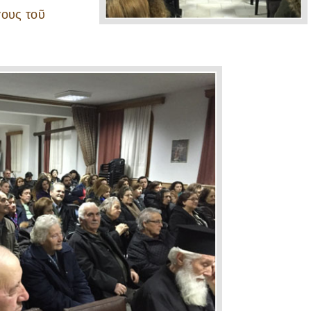
γους τοῦ