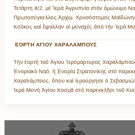
Τετάρτη 8/2, μέ Ἱερά Ἀγρυπνία στόν ὁμώνυμο Να
Πρωτοσύγκελλος Ἀρχιμ. Χρυσόστομος Μαϊδώνης κ
Κοῦκος καί ἔψαλλαν οἱ μοναχές ἀπό τήν Ἱερά Μ
ΕΟΡΤΗ ΑΓΙΟΥ ΧΑΡΑΛΑΜΠΟΥΣ
Τήν ἑορτή τοῦ Ἁγίου Ἱερομάρτυρος Χαραλάμπους
Ἐνοριακό Ναό, ἡ Ἐνορία Στρατονίκης στό παρεκ
Χαραλάμπους, ὅπου καί ἱερούργησε ὁ Σεβασμιώτ
Ἱερά Μονή Ἁγίου Κοσμᾶ στό παρεκκλῆσι τοῦ Κοι