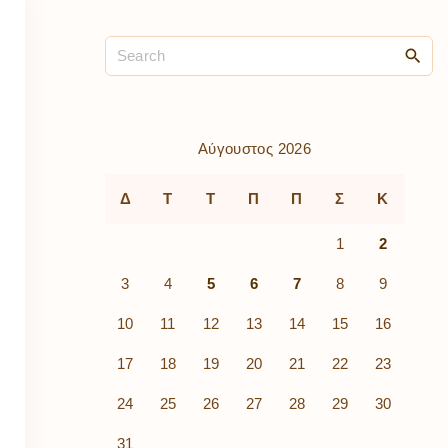
ρὰ
λίων
ικά
κῶν
μός
ν
Αύγουστος 2026
Δ
Τ
Τ
Π
Π
Σ
Κ
1
2
3
4
5
6
7
8
9
10
11
12
13
14
15
16
17
18
19
20
21
22
23
24
25
26
27
28
29
30
31