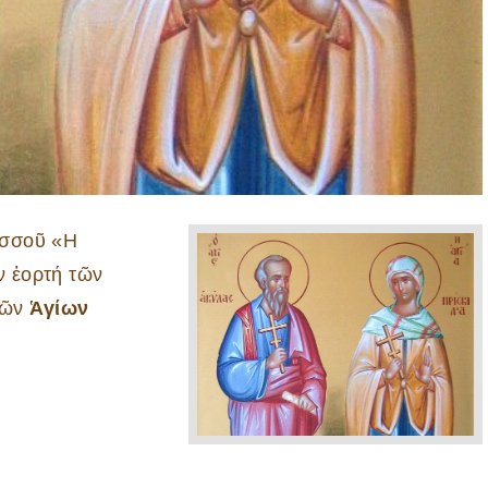
ισσοῦ «Η
 ἑορτή τῶν
τῶν
Ἁγίων