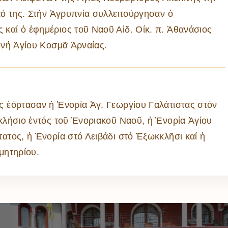
ό της. Στήν Ἀγρυπνία συλλειτούργησαν ὁ
αί ὁ ἐφημέριος τοῦ Ναοῦ Αἰδ. Οίκ. π. Ἀθανάσιος
ονή Ἁγίου Κοσμᾶ Ἀρναίας.
 ἐόρτασαν ἡ Ἐνορία Ἁγ. Γεωργίου Γαλάτιστας στόν
κλήσιο ἐντός τοῦ Ἐνοριακοῦ Ναοῦ, ἡ Ἐνορία Ἁγίου
ατος, ἡ Ἐνορία στό Λειβάδι στό Ἐξωκκλῆσι καί ἡ
μητηρίου.