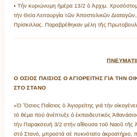
• Τήν κυριώνυμη ἡμέρα 13/2 ὁ Ἀρχιμ. Χρυσόστ
τήν Θεία Λειτουργία τῶν Ἀποστολικῶν Διαταγῶν
Πρίσκιλλας. Παραβρέθηκαν μέλη τῆς Πρωτοβουλία
ΠΝΕΥΜΑΤΙ
Ο ΟΣΙΟΣ ΠΑΙΣΙΟΣ Ο ΑΓΙΟΡΕΙΤΗΣ ΓΙΑ ΤΗΝ Ο
ΣΤΟ ΣΤΑΝΟ
«Ὁ Ὅσιος Παῒσιος ὁ Ἁγιορείτης γιά τήν οἰκογένε
τό θέμα πού ἀνέπτυξε ὁ ἐκπαιδευτικός Ἀθανάσι
τήν Παρακσευή 3/2 στήν αἴθουσα τοῦ Ναοῦ τῆς 
στό Στανό, μπροστά σέ πυκνότατο ἀκροατήριο, 