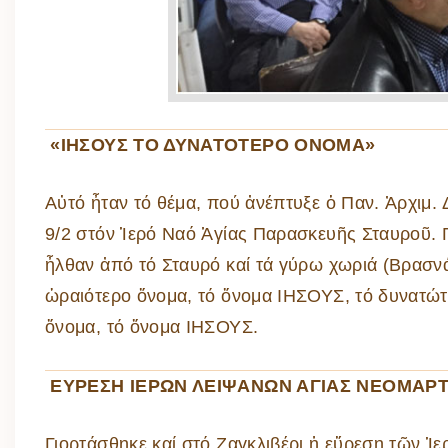
«ΙΗΣΟΥΣ ΤΟ ΔΥΝΑΤΟΤΕΡΟ ΟΝΟΜΑ»
Αὐτό ἦταν τό θέμα, πού ἀνέπτυξε ὁ Παν. Ἀρχιμ.
9/2 στόν Ἱερό Ναό Ἁγίας Παρασκευῆς Σταυροῦ. 
ἦλθαν ἀπό τό Σταυρό καί τά γύρω χωριά (Βρασνά
ὡραιότερο ὄνομα, τό ὄνομα ΙΗΣΟΥΣ, τό δυνατώτ
ὄνομα, τό ὄνομα ΙΗΣΟΥΣ.
ΕΥΡΕΣΗ ΙΕΡΩΝ ΛΕΙΨΑΝΩΝ ΑΓΙΑΣ ΝΕΟΜΑΡ
Γιορτάσθηκε καί στό Ζαγκλιβέρι ἡ εὕρεση τῶν Ἱ