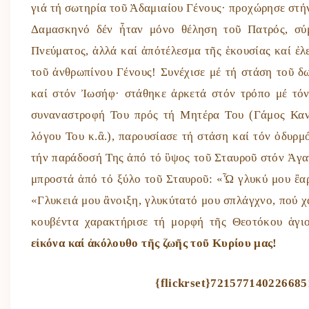
γιά τή σωτηρία τοῦ Ἀδαμιαίου Γένους· προχώρησε στ
Δαμασκηνό δέν ἦταν μόνο θέληση τοῦ Πατρός, σύ
Πνεύματος, ἀλλά καί ἀπότέλεσμα τῆς ἑκουσίας καί ἐλ
τοῦ ἀνθρωπίνου Γένους! Συνέχισε μέ τή στάση τοῦ 
καί στόν Ἰωσήφ· στάθηκε ἀρκετά στόν τρόπο μέ τόν
συναναστροφή Του πρός τή Μητέρα Του (Γάμος Καν
λόγου Του κ.ἂ.), παρουσίασε τή στάση καί τόν ὀδυρ
τήν παράδοσή Της ἀπό τό ὓψος τοῦ Σταυροῦ στόν Ἀγα
μπροστά ἀπό τό ξύλο τοῦ Σταυροῦ: «Ὦ γλυκύ μου ἒαρ,
«Γλυκειά μου ἂνοιξη, γλυκύτατό μου σπλάγχνο, πού χ
κουβέντα χαρακτήρισε τή μορφή τῆς Θεοτόκου ἁγ
εἰκόνα καί ἀκόλουθο τῆς ζωῆς τοῦ Κυρίου μας!
{flickrset}721577140226685