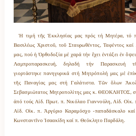
Ἡ τιμή τῆς Ἐκκλησίας μας πρός τή Μητέρα, τό π
Βασιλέως Χριστοῦ, τοῦ Σταυρωθέντος, Ταφέντος καί
μας, πού ἡ Ὀρθοδοξία μέ χαρά τήν ἒχει ἐντάξει ἐν ὃψε
Λαμπροπαρασκευή, δηλαδή τήν Παρασκευή τῆς
γιορτάστηκε πανηγυρικά στή Μητρόπολή μας μέ ἐπί
τῆς Παναγίας μας στή Γαλάτιστα. Τῶν ὃλων Ἀκο
Σεβασμιώτατος Μητροπολίτης μας κ. ΘΕΟΚΛΗΤΟΣ, σ
ἀπό τούς Αἰδ. Πρωτ. π. Νικόλαο Γιαννούλη, Αἰδ. Οἰκ.
Αἰδ. Οἰκ. π. Ἀργύριο Καραμόσχο -παπαδάσκαλο καί
Κωνσταντῖνο Ἰσαακίδη καί π. Θεόκλητο Παρδάλη.