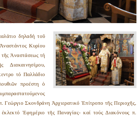
αλάτιο δηλαδή τοῦ
 Ἀναστάντος Κυρίου
ι τῆς Ἀναστάσεως τή
 Διακαινησίμου,
κεντρο τό Παλλάδιο
λουθιῶν προέστη ὁ
υμπαραστατούμενος
 π. Γεώργιο Σκονδράνη Ἀρχιερατικό Ἐπίτροπο τῆς Περιοχῆς,
 ἐκλεκτό Ἐφημέριο τῆς Παναγίας- καί τούς Διακόνους π.