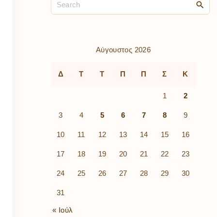
ρὰ
λίων
ικά
κῶν
μός
Αύγουστος 2026
ν
Δ
Τ
Τ
Π
Π
Σ
Κ
1
2
3
4
5
6
7
8
9
10
11
12
13
14
15
16
17
18
19
20
21
22
23
24
25
26
27
28
29
30
31
« Ιούλ