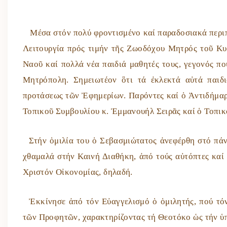
Μέσα στόν πολύ φροντισμένο καί παραδοσιακά περιπ
Λειτουργία πρός τιμήν τῆς Ζωοδόχου Μητρός τοῦ Κυρ
Ναοῦ καί πολλά νέα παιδιά μαθητές τους, γεγονός πού
Μητρόπολη. Σημειωτέον ὃτι τά ἐκλεκτά αὐτά παιδι
προτάσεως τῶν Ἐφημερίων. Παρόντες καί ὁ Ἀντιδήμαρ
Τοπικοῦ Συμβουλίου κ. Ἐμμανουήλ Σειρᾶς καί ὁ Τοπικ
Στήν ὁμιλία του ὁ Σεβασμιώτατος ἀνεφέρθη στό πάν
χθαμαλά στήν Καινή Διαθήκη, ἀπό τούς αὐτόπτες καί 
Χριστόν Οἰκονομίας, δηλαδή.
Ἐκκίνησε ἀπό τόν Εὐαγγελισμό ὁ ὁμιλητής, πού τόν 
τῶν Προφητῶν, χαρακτηρίζοντας τή Θεοτόκο ὡς τήν ὑ