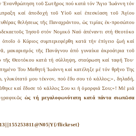
ήν Ἐνανθρώπηση τοῦ Σωτῆρος πού κατά τόν Ἃγιο Ἰωάννη τόν
μπραξη καί ἀποδοχή τοῦ Υἱοῦ καί ἐπεσκίαση τοῦ Ἁγίου
ευθέρας θελήσεως τῆς Παναχράντου, ὡς τιμίας ἐκ-προσώπου
δωδεκαετοῦς Ἰησοῦ στόν Νομικό Ναό ἀπέναντι στή Θεοτόκο
 ὁποῖο ὁ Κύριος συμπεριεφέρθη κατά τήν ἐπίγειο ζωή καί
ᾶ, μακαρισμός τῆς Πανάγνου ἀπό γυναίκα ἀκροάτρια τοῦ
μό τῆς Θεοτόκου κατά τή σύλληψη, σταύρωση καί ταφή Του·
πημένο Του Μαθητή Ἰωάννη καί κατέληξε μέ τόν θρῆνο Της
 γλυκύτατό μου τέκνον, πού ἒδυ σου τό κάλλος;», δηλαδή,
άθηκε καί ἒδυσε τό κάλλος Σου κι ἡ ὀμορφιά Σου;»! Μέ μιά
ιογραφικῶς
ὡς τή μεγαλοφωνότατη κατά πάντα σιωπῶσα
13|||155253811@N05|Y{/flickrset}