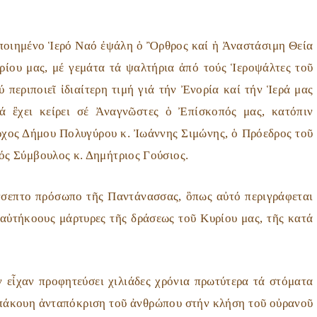
οιημένο Ἱερό Ναό ἐψάλη ὁ Ὂρθρος καί ἡ Ἀναστάσιμη Θεία
ίου μας, μέ γεμάτα τά ψαλτήρια ἀπό τούς Ἱεροψάλτες τοῦ
 περιποιεῖ ἰδιαίτερη τιμή γιά τήν Ἐνορία καί τήν Ἱερά μας
ά ἒχει κείρει σέ Ἀναγνῶστες ὁ Ἐπίσκοπός μας, κατόπιν
χος Δήμου Πολυγύρου κ. Ἰωάννης Σιμώνης, ὁ Πρόεδρος τοῦ
ός Σύμβουλος κ. Δημήτριος Γούσιος.
σεπτο πρόσωπο τῆς Παντάνασσας, ὃπως αὐτό περιγράφεται
αὐτήκοους μάρτυρες τῆς δράσεως τοῦ Κυρίου μας, τῆς κατά
εἶχαν προφητεύσει χιλιάδες χρόνια πρωτύτερα τά στόματα
πάκουη ἀνταπόκριση τοῦ ἀνθρώπου στήν κλήση τοῦ οὐρανοῦ