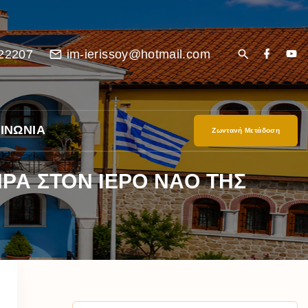
22207
im-ierissoy@hotmail.com
ΙΝΩΝΙΑ
Ζωντανή Μετάδοση
ΡΑ ΣΤΟΝ ΙΕΡΟ ΝΑΟ ΤΗΣ
είο
Ι”