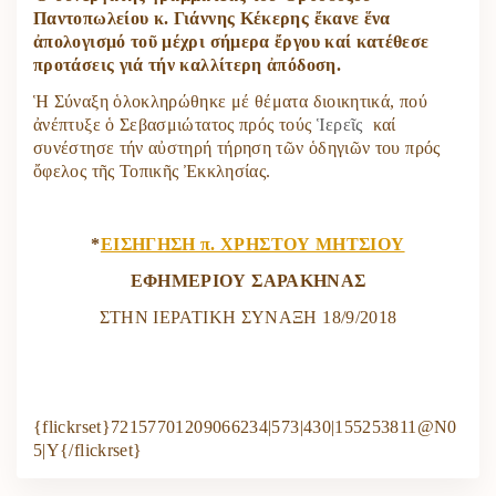
Παντοπωλείου κ. Γιάννης Κέκερης ἔκανε ἕνα
ἀπολογισμό τοῦ μέχρι σήμερα ἔργου καί κατέθεσε
προτάσεις γιά τήν καλλίτερη ἀπόδοση.
Ἡ Σύναξη ὁλοκληρώθηκε μέ θέματα διοικητικά, πού
ἀνέπτυξε ὁ Σεβασμιώτατος πρός τούς
Ἱ
ερεῖς
καί
συνέστησε τήν αὐστηρή τήρηση τῶν ὁδηγιῶν του πρός
ὄφελος τῆς Τοπικῆς Ἐκκλησίας.
*
ΕΙΣΗΓΗΣΗ π. ΧΡΗΣΤΟΥ ΜΗΤΣΙΟΥ
ΕΦΗΜΕΡΙΟΥ ΣΑΡΑΚΗΝΑΣ
ΣΤΗΝ ΙΕΡΑΤΙΚΗ ΣΥΝΑΞΗ 18/9/2018
{flickrset}72157701209066234|573|430|155253811@N0
5|Y{/flickrset}