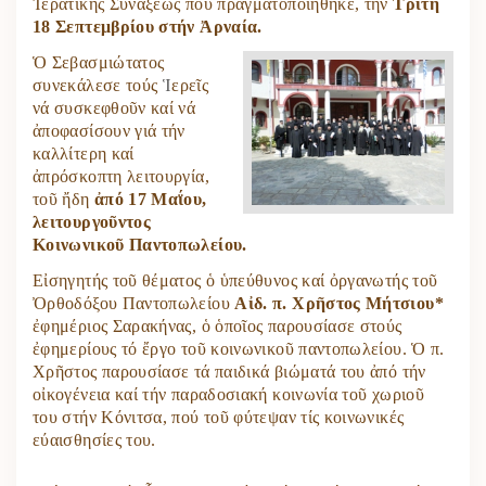
Ἱερατικῆς Συνάξεως πού πραγματοποιήθηκε, τήν
Τρίτη
18 Σεπτεμβρίου στήν Ἀρναία.
Ὁ Σεβασμιώτατος
συνεκάλεσε τούς
Ἱ
ερεῖς
νά συσκεφθοῦν καί νά
ἀποφασίσουν γιά τήν
καλλίτερη καί
ἀπρόσκοπτη λειτουργία,
τοῦ ἤδη
ἀπό 17 Μαΐου,
λειτουργοῦντος
Κοινωνικοῦ Παντοπωλείου.
Εἰσηγητής τοῦ θέματος ὁ ὑπεύθυνος καί ὀργανωτής τοῦ
Ὀρθοδόξου Παντοπωλείου
Αἰδ. π. Χρῆστος Μήτσιου*
ἐφημέριος Σαρακήνας, ὁ ὁποῖος παρουσίασε στούς
ἐφημερίους τό ἔργο τοῦ κοινωνικοῦ παντοπωλείου. Ὁ π.
Χρῆστος παρουσίασε τά παιδικά βιώματά του ἀπό τήν
οἰκογένεια καί τήν παραδοσιακή κοινωνία τοῦ χωριοῦ
του στήν Κόνιτσα, πού τοῦ φύτεψαν τίς κοινωνικές
εύαισθησίες του.