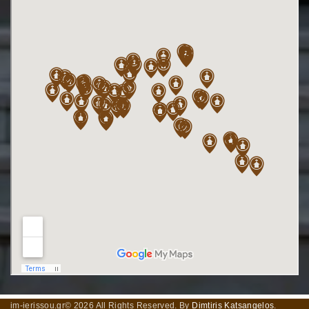
im-ierissou.gr©
2026
All Rights Reserved. By
Dimtiris Katsangelos
.