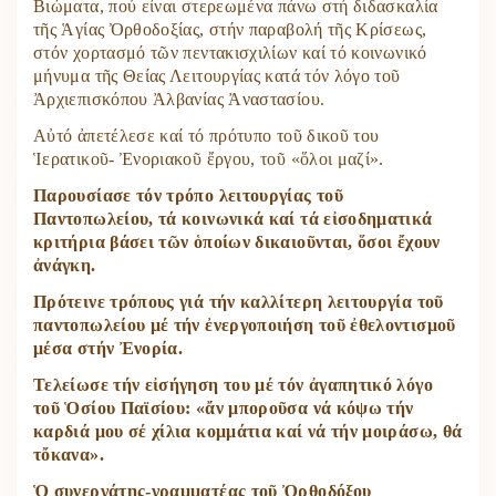
Βιώματα, πού εἶναι στερεωμένα πάνω στή διδασκαλία
τῆς Ἁγίας Ὀρθοδοξίας, στήν παραβολή τῆς Κρίσεως,
στόν χορτασμό τῶν πεντακισχιλίων καί τό κοινωνικό
μήνυμα τῆς Θείας Λειτουργίας κατά τόν λόγο τοῦ
Ἀρχιεπισκόπου Ἀλβανίας Ἀναστασίου.
Αὐτό ἀπετέλεσε καί τό πρότυπο τοῦ δικοῦ του
Ἱερατικοῦ- Ἐνοριακοῦ ἔργου, τοῦ «ὅλοι μαζί».
Παρουσίασε τόν τρόπο λειτουργίας τοῦ
Παντοπωλείου, τά κοινωνικά καί τά εἰσοδηματικά
κριτήρια βάσει τῶν ὁποίων δικαιοῦνται, ὅσοι ἔχουν
ἀνάγκη.
Πρότεινε τρόπους γιά τήν καλλίτερη λειτουργία τοῦ
παντοπωλείου μέ τήν ἐνεργοποιήση τοῦ ἐθελοντισμοῦ
μέσα στήν Ἐνορία.
Τελείωσε τήν εἰσήγηση του μέ τόν ἀγαπητικό λόγο
τοῦ Ὁσίου Παϊσίου: «ἄν μποροῦσα νά κόψω τήν
καρδιά μου σέ χίλια κομμάτια καί νά τήν μοιράσω, θά
τὄκανα».
Ὁ συνεργάτης-γραμματέας τοῦ Ὀρθοδόξου