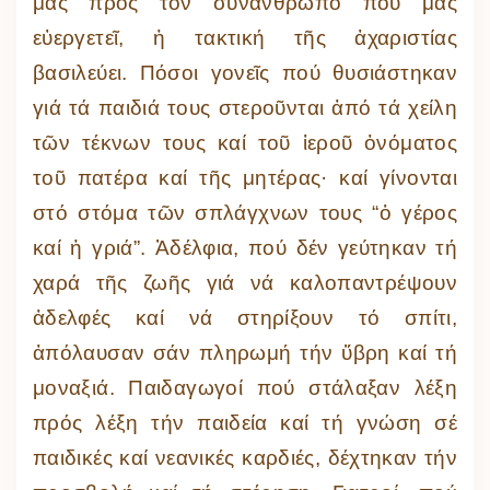
μας πρός τόν συνάνθρωπο πού μᾶς
εὐεργετεῖ, ἡ τακτική τῆς ἀχαριστίας
βασιλεύει. Πόσοι γονεῖς πού θυσιάστηκαν
γιά τά παιδιά τους στεροῦνται ἀπό τά χείλη
τῶν τέκνων τους καί τοῦ ἱεροῦ ὀνόματος
τοῦ πατέρα καί τῆς μητέρας· καί γίνονται
στό στόμα τῶν σπλάγχνων τους “ὁ γέρος
καί ἡ γριά”. Ἀδέλφια, πού δέν γεύτηκαν τή
χαρά τῆς ζωῆς γιά νά καλοπαντρέψουν
ἀδελφές καί νά στηρίξουν τό σπίτι,
ἀπόλαυσαν σάν πληρωμή τήν ὕβρη καί τή
μοναξιά. Παιδαγωγοί πού στάλαξαν λέξη
πρός λέξη τήν παιδεία καί τή γνώση σέ
παιδικές καί νεανικές καρδιές, δέχτηκαν τήν