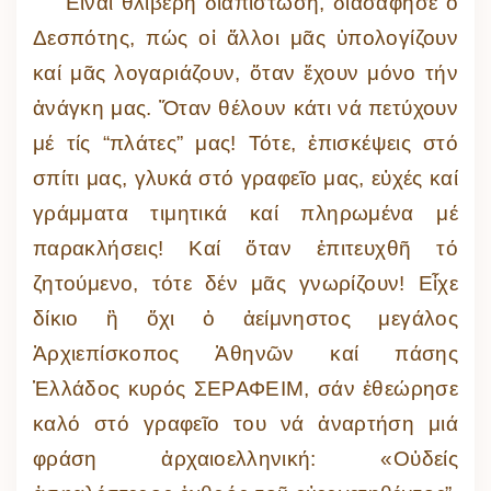
Εἶναι θλιβερή διαπίστωση, διασάφησε ὁ
Δεσπότης, πώς οἱ ἄλλοι μᾶς ὑπολογίζουν
καί μᾶς λογαριάζουν, ὅταν ἔχουν μόνο τήν
ἀνάγκη μας. Ὅταν θέλουν κάτι νά πετύχουν
μέ τίς “πλάτες” μας! Τότε, ἐπισκέψεις στό
σπίτι μας, γλυκά στό γραφεῖο μας, εὐχές καί
γράμματα τιμητικά καί πληρωμένα μέ
παρακλήσεις! Καί ὅταν ἐπιτευχθῆ τό
ζητούμενο, τότε δέν μᾶς γνωρίζουν! Εἶχε
δίκιο ἢ ὄχι ὁ ἀείμνηστος μεγάλος
Ἀρχιεπίσκοπος Ἀθηνῶν καί πάσης
Ἑλλάδος κυρός ΣΕΡΑΦΕΙΜ, σάν ἐθεώρησε
καλό στό γραφεῖο του νά ἀναρτήση μιά
φράση ἀρχαιοελληνική: «Οὐδείς