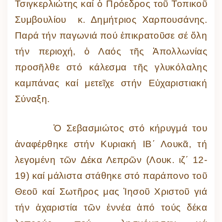
Τσιγκερλιώτης καί ὁ Πρόεδρος τοῦ Τοπικοῦ
Συμβουλίου κ. Δημήτριος Χαρπουσάνης.
Παρά τήν παγωνιά πού ἐπικρατοῦσε σέ ὅλη
τήν περιοχή, ὁ Λαός τῆς Ἀπολλωνίας
προσῆλθε στό κάλεσμα τῆς γλυκόλαλης
καμπάνας καί μετεῖχε στήν Εὐχαριστιακή
Σύναξη.
Ὁ Σεβασμιώτος στό κήρυγμά του
ἀναφέρθηκε στήν Κυριακή ΙΒ΄ Λουκᾶ, τή
λεγομένη τῶν Δέκα Λεπρῶν (Λουκ. ιζ΄ 12-
19) καί μάλιστα στάθηκε στό παράπονο τοῦ
Θεοῦ καί Σωτῆρος μας Ἰησοῦ Χριστοῦ γιά
τήν ἀχαριστία τῶν ἐννέα ἀπό τούς δέκα