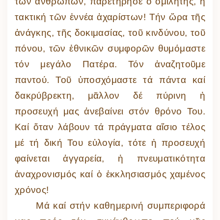
τῶν ἀνθρώπων, παρετήρησε ὁ ὀμιλητής, ἡ
τακτική τῶν ἐννέα ἀχαρίστων! Τήν ὥρα τῆς
ἀνάγκης, τῆς δοκιμασίας, τοῦ κινδύνου, τοῦ
πόνου, τῶν ἐθνικῶν συμφορῶν θυμόμαστε
τόν μεγάλο Πατέρα. Τόν ἀναζητοῦμε
παντού. Τοῦ ὑποσχόμαστε τά πάντα καί
δακρύβρεκτη, μᾶλλον δέ πύρινη ἡ
προσευχή μας ἀνεβαίνει στόν θρόνο Του.
Καί ὅταν λάβουν τά πράγματα αἴσιο τέλος
μέ τή δική Του εὐλογία, τότε ἡ προσευχή
φαίνεται ἀγγαρεία, ἡ πνευματικότητα
ἀναχρονισμός καί ὁ ἐκκλησιασμός χαμένος
χρόνος!
Μά καί στήν καθημερινή συμπεριφορά