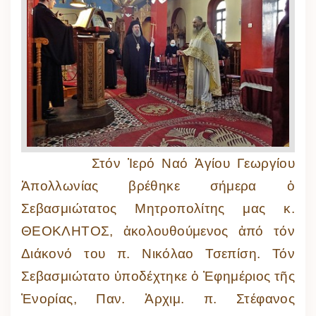
Στόν Ἱερό Ναό Ἁγίου Γεωργίου
Ἀπολλωνίας βρέθηκε σήμερα ὁ
Σεβασμιώτατος Μητροπολίτης μας κ.
ΘΕΟΚΛΗΤΟΣ, ἀκολουθούμενος ἀπό τόν
Διάκονό του π. Νικόλαο Τσεπίση. Τόν
Σεβασμιώτατο ὑποδέχτηκε ὁ Ἐφημέριος τῆς
Ἐνορίας, Παν. Ἀρχιμ. π. Στέφανος