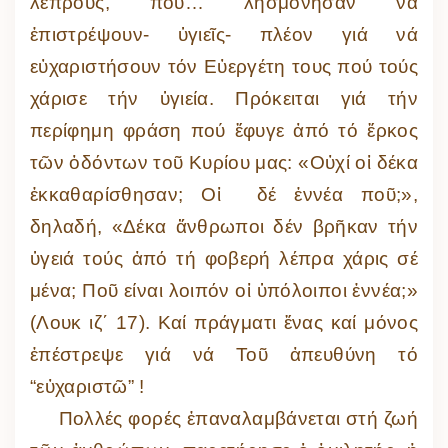
λεπρούς, πού… λησμόνησαν νά
ἐπιστρέψουν- ὑγιεῖς- πλέον γιά νά
εὐχαριστήσουν τόν Εὐεργέτη τους πού τούς
χάρισε τήν ὑγιεία. Πρόκειται γιά τήν
περίφημη φράση πού ἔφυγε ἀπό τό ἕρκος
τῶν ὀδόντων τοῦ Κυρίου μας: «Οὐχί οἱ δέκα
ἐκκαθαρίσθησαν; Οἱ δέ ἐννέα ποῦ;»,
δηλαδή, «Δέκα ἄνθρωποι δέν βρῆκαν τήν
ὑγειά τούς ἀπό τή φοβερή λέπρα χάρις σέ
μένα; Ποῦ είναι λοιπόν οἱ ὑπόλοιποι ἐννέα;»
(Λουκ ιζ΄ 17). Καί πράγματι ἕνας καί μόνος
ἐπέστρεψε γιά νά Τοῦ ἀπευθύνη τό
“εὐχαριστῶ” !
Πολλές φορές ἐπαναλαμβάνεται στή ζωή