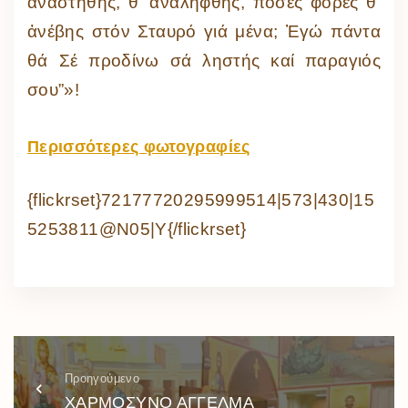
ἀναστηθῆς, θ’ ἀναληφθῆς, πόσες φορές θ’
ἀνέβης στόν Σταυρό γιά μένα; Ἐγώ πάντα
θά Σέ προδίνω σά ληστής καί παραγιός
σου”»!
Περισσότερες φωτογραφίες
{flickrset}72177720295999514|573|430|15
5253811@N05|Y{/flickrset}
Προηγούμενο
ΧΑΡΜΟΣΥΝΟ ΑΓΓΕΛΜΑ