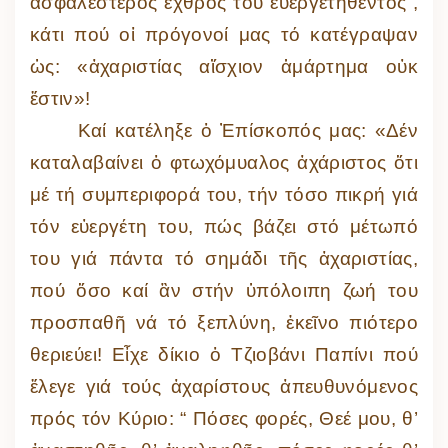
ἀσφαλέστερος ἐχθρός τοῦ εὐεργετηθέντος”,
κάτι πού οἱ πρόγονοί μας τό κατέγραψαν
ὡς: «ἀχαριστίας αἴσχιον ἁμάρτημα οὐκ
ἔστιν»!
Καί κατέληξε ὁ Ἐπίσκοπός μας: «Δέν
καταλαβαίνει ὁ φτωχόμυαλος ἀχάριστος ὅτι
μέ τή συμπεριφορά του, τήν τόσο πικρή γιά
τόν εὐεργέτη του, πώς βάζει στό μέτωπό
του γιά πάντα τό σημάδι τῆς ἀχαριστίας,
πού ὅσο καί ἂν στήν ὑπόλοιπη ζωή του
προσπαθῆ νά τό ξεπλύνη, ἐκεῖνο πιότερο
θεριεύει! Εἶχε δίκιο ὁ Τζιοβάνι Παπίνι πού
ἔλεγε γιά τούς ἀχαρίστους ἀπευθυνόμενος
πρός τόν Κύριο: “ Πόσες φορές, Θεέ μου, θ’