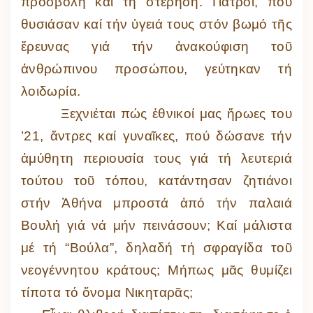
προσβολή καί τή στέρηση. Γιατροί, πού
θυσιάσαν καί τήν ὑγειά τους στόν βωμό τῆς
ἔρευνας γιά τήν ἀνακούφιση τοῦ
ἀνθρώπινου προσώπου, γεύτηκαν τή
λοιδωρία.
Ξεχνιέται πώς ἐθνικοί μας ἥρωες του
’21, ἄντρες καί γυναῖκες, πού δώσανε τήν
ἀμύθητη περιουσία τους γιά τή λευτεριά
τούτου τοῦ τόπου, κατάντησαν ζητιάνοι
στήν Ἀθήνα μπροστά ἀπό τήν παλαιά
Βουλή γιά νά μήν πεινάσουν; Καί μάλιστα
μέ τή “Βούλα”, δηλαδή τή σφραγίδα τοῦ
νεογέννητου κράτους; Μήπως μᾶς θυμίζει
τίποτα τό ὄνομα Νικηταρᾶς;