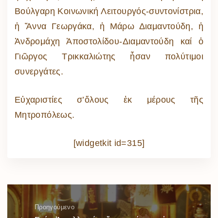
Βούλγαρη Κοινωνική Λειτουργός-συντονίστρια,
ἡ Ἄννα Γεωργάκα, ἡ Μάρω Διαμαντούδη, ἡ
Ἀνδρομάχη Ἀποστολίδου-Διαμαντούδη καί ὁ
Γιῶργος Τρικκαλιώτης ἦσαν πολύτιμοι
συνεργάτες.
Εὐχαριστίες σ’ὅλους ἐκ μέρους τῆς
Μητροπόλεως.
[widgetkit id=315]
Προηγούμενο