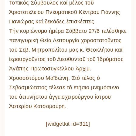
Τοπικός Σύμβουλος καί μέλος τοῦ
Ἀριστοτελείου Πνευματικοῦ Κέντρου Γιάννης
Πανιώρας καί δεκάδες ἐπισκέπτες.
Τήν κυριώνυμο ἡμέρα Σάββατο 27/6 τελέσθηκε
πανηγυρική Θεία Λειτουργία χοροστατοῦντος
τοῦ Σεβ. Μητροπολίτου μας κ. Θεοκλήτου καί
ἱερουργοῦντος τοῦ Διευθυντοῦ τοῦ Ἱδρύματος
Ἀγάπης Πρωτοσυγκέλλου Ἀρχιμ.
Χρυσοστόμου Μαϊδώνη. Στό τέλος ὁ
Σεβασμιώτατος τέλεσε τό ἐτήσιο μνημόσυνο
τοῦ ἀειμνήστου ἀγγειοχειρούργου ἱατροῦ
Ἀστερίου Κατσαμούρη.
[widgetkit id=311]