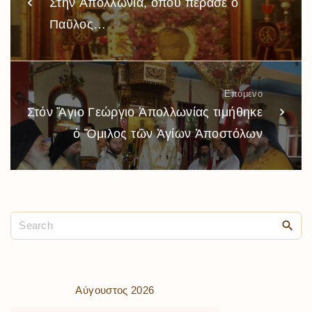
Στήν Ἀπολλωνία, ὅπου πέρασε ὁ
Παῦλος…
Επόμενο
Στόν Ἅγιο Γεώργιο Ἀπολλωνίας τιμήθηκε
ὁ Ὅμιλος τῶν Ἁγίων Ἀποστόλων
Αύγουστος 2026