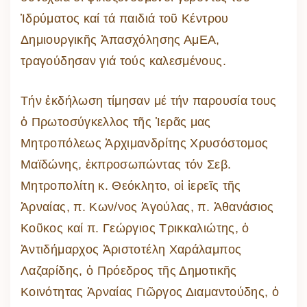
Ἱδρύματος καί τά παιδιά τοῦ Κέντρου
Δημιουργικῆς Ἀπασχόλησης ΑμΕΑ,
τραγούδησαν γιά τούς καλεσμένους.
Τήν ἐκδήλωση τίμησαν μέ τήν παρουσία τους
ὁ Πρωτοσύγκελλος τῆς Ἱερᾶς μας
Μητροπόλεως Ἀρχιμανδρίτης Χρυσόστομος
Μαϊδώνης, ἐκπροσωπώντας τόν Σεβ.
Μητροπολίτη κ. Θεόκλητο, οἱ ἱερεῖς τῆς
Ἀρναίας, π. Κων/νος Ἀγούλας, π. Ἀθανάσιος
Κοῦκος καί π. Γεώργιος Τρικκαλιώτης, ὁ
Ἀντιδήμαρχος Ἀριστοτέλη Χαράλαμπος
Λαζαρίδης, ὁ Πρόεδρος τῆς Δημοτικῆς
Κοινότητας Ἀρναίας Γιῶργος Διαμαντούδης, ὁ