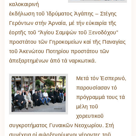
καλοκαιρινή
ἐκδήλωση τοῦ Ἱδρύματος Ἀγάπης – Στέγης
Γερόντων στήν Ἀρναία, μέ τήν εὐκαιρία τῆς
ἑορτῆς τοῦ “Ἁγίου Σαμψών τοῦ Ξενοδόχου”
προστάτου τῶν Γηροκομείων καί τῆς Παναγίας
τοῦ Ἀκενώτου Ποτηρίου προστάτου τῶν
ἀπεξαρτημένων ἀπό τά ναρκωτικά.
Μετά τόν Ἑσπερινό,
παρουσίασαν τό
πρόγραμμά τους τά
μέλη τοῦ
χορευτικοῦ
συγκροτήματος Γυναικῶν Νεοχωρίου. Στή
συνέχεια οἱ φιλοξενούμενοι γέροντες τοῦ