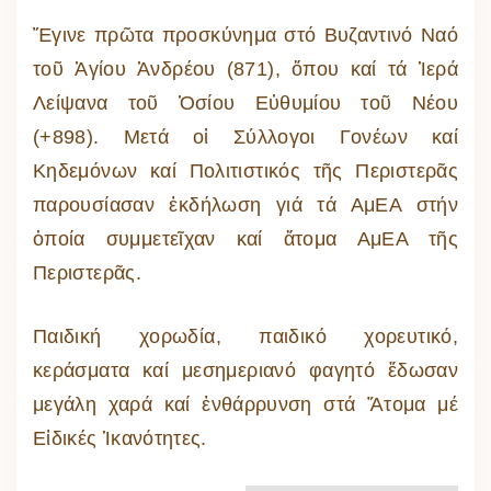
Ἔγινε πρῶτα προσκύνημα στό Βυζαντινό Ναό
τοῦ Ἁγίου Ἀνδρέου (871), ὅπου καί τά Ἱερά
Λείψανα τοῦ Ὁσίου Εὐθυμίου τοῦ Νέου
(+898). Μετά οἱ Σύλλογοι Γονέων καί
Κηδεμόνων καί Πολιτιστικός τῆς Περιστερᾶς
παρουσίασαν ἐκδήλωση γιά τά ΑμΕΑ στήν
ὁποία συμμετεῖχαν καί ἄτομα ΑμΕΑ τῆς
Περιστερᾶς.
Παιδική χορωδία, παιδικό χορευτικό,
κεράσματα καί μεσημεριανό φαγητό ἔδωσαν
μεγάλη χαρά καί ἐνθάρρυνση στά Ἄτομα μέ
Εἰδικές Ἱκανότητες.