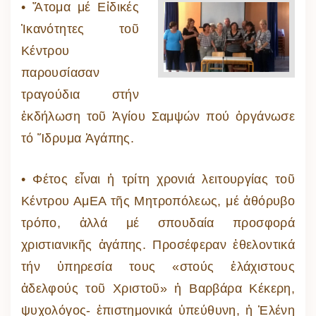
• Ἄτομα μέ Εἰδικές
Ἱκανότητες τοῦ
Κέντρου
παρουσίασαν
τραγούδια στήν
ἐκδήλωση τοῦ Ἁγίου Σαμψών πού ὀργάνωσε
τό Ἵδρυμα Ἀγάπης.
• Φέτος εἶναι ἡ τρίτη χρονιά λειτουργίας τοῦ
Κέντρου ΑμΕΑ τῆς Μητροπόλεως, μέ ἀθόρυβο
τρόπο, ἀλλά μέ σπουδαία προσφορά
χριστιανικῆς ἀγάπης. Προσέφεραν ἐθελοντικά
τήν ὑπηρεσία τους «στούς ἐλάχιστους
ἀδελφούς τοῦ Χριστοῦ» ἡ Βαρβάρα Κέκερη,
ψυχολόγος- ἐπιστημονικά ὑπεύθυνη, ἡ Ἑλένη