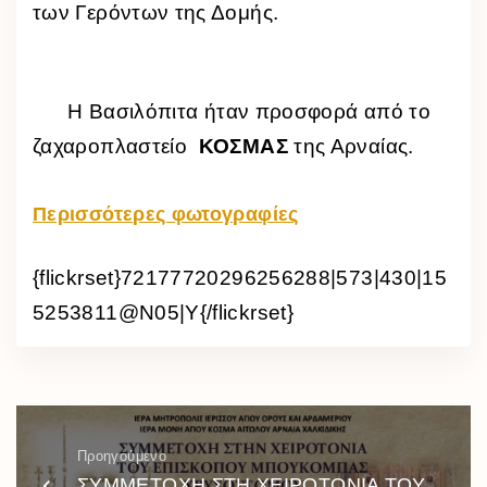
των Γερόντων της Δομής.
Η Βασιλόπιτα ήταν προσφορά από το
ζαχαροπλαστείο
ΚΟΣΜΑΣ
της Αρναίας.
Περισσότερες φωτογραφίες
{flickrset}72177720296256288|573|430|15
5253811@N05|Y{/flickrset}
Προηγούμενο
ΣΥΜΜΕΤΟΧΗ ΣΤΗ ΧΕΙΡΟΤΟΝΙΑ ΤΟΥ