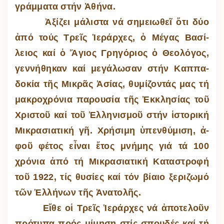
γράμ­ματα στήν Ἀ­θήνα.
Ἀ­ξί­ζει μά­λι­στα νά ση­μει­ω­θεῖ ὅ­τι ­δύο
ἀπό τούς Τρεῖς Ἱ­ε­ράρ­χες, ὁ Μέ­γας Βα­σί­
λειος καί ὁ Ἅ­γιος Γρη­γό­ριος ὁ Θε­ο­λό­γος,
γεν­νή­θη­καν καί με­γά­λω­σαν στήν Καπ­πα­
δο­κία τῆς Μι­κρᾶς Ἀσίας, θυ­μί­ζον­τάς μας τή
μα­κρο­χρό­νια πα­ρου­σία τῆς Ἐκ­κλη­σίας τοῦ
Χρι­στοῦ καί τοῦ Ἑλ­λη­νι­σμοῦ στήν ἱ­στο­ρική
Μι­κρα­σι­α­τική γῆ. Χρή­σιμη ὑ­πεν­θύ­μιση, ἀ­
φοῦ φέ­τος εἶναι ἔτος μνήμης γιά τά 100
χρό­νια ἀπό τή Μι­κρα­σι­α­τική Κα­τα­στροφή
τοῦ 1922, τίς θυσίες καί τόν βί­αιο ξε­ρι­ζωμό
τῶν Ἑλ­λή­νων τῆς Ἀ­να­το­λῆς.
Εἴθε οἱ Τρεῖς Ἱ­ε­ράρ­χες νά ἀ­πο­τε­λοῦν
πρό­τυπα πρός μί­μηση στίς σπου­δές καί τή