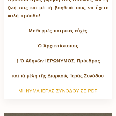
ζωή σας καί μέ τή βο­ή­θειά τους νά ἔχετε
καλή πρό­οδο!
Μέ θερ­μές πα­τρι­κές εὐ­χές
Ὁ Ἀρχιεπίσκοπος
† Ὁ Ἀθηνῶν ΙΕΡΩΝΥΜΟΣ, Πρόεδρος
καί τά μέλη τῆς Δι­αρ­κοῦς Ἱ­ε­ρᾶς Συ­νό­δου
ΜΗΝΥΜΑ ΙΕΡΑΣ ΣΥΝΟΔΟΥ ΣΕ PDF