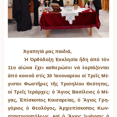
Ἀγαπητά μας παιδιά,
Ἡ Ὀρ­θό­δοξη Ἐκ­κλη­σία ἤδη ἀπό τόν
11ο αἰ­ώνα ἔ­χει κα­θι­ε­ρώ­σει νά ἑ­ορ­τά­ζον­ται
ἀπό κοι­νοῦ στίς 30 Ἰ­α­νου­α­ρίου οἱ Τρεῖς Μέ­
γι­στοι Φω­στῆ­ρες τῆς Τρι­ση­λίου Θε­ό­τη­τος,
οἱ Τρεῖς Ἱ­ε­ράρ­χες: ὁ Ἅ­γιος Βα­σί­λειος ὁ Μέ­
γας, Ἐ­πί­σκο­πος Και­σα­ρείας, ὁ Ἅ­γιος Γρη­
γό­ριος ὁ Θε­ο­λό­γος, Ἀρ­χι­ε­πί­σκο­πος Κων­
σταν­τι­νου­πό­λεως, καί ὁ Ἅ­γιος Ἰ­ω­άν­νης ὁ