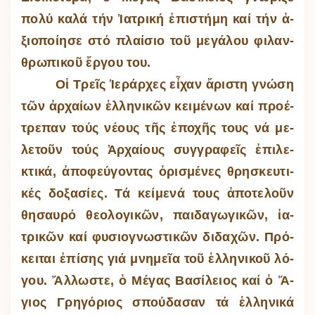
πολύ καλά τήν Ἰ­α­τρική ἐ­πι­στήμη καί τήν ἀ­
ξι­ο­ποί­ησε στό πλαί­σιο τοῦ με­γά­λου φι­λαν­
θρω­πι­κοῦ ἔρ­γου του.
Οἱ Τρεῖς Ἱ­ε­ράρ­χες εἶ­χαν ἄ­ρι­στη γνώση
τῶν ἀρ­χαίων ἑλ­λη­νι­κῶν κει­μέ­νων καί προ­έ­
τρε­παν τούς νέ­ους τῆς ἐ­πο­χῆς τους νά με­
λε­τοῦν τούς Ἀρ­χαί­ους συγ­γρα­φεῖς ἐ­πι­λε­
κτικά, ἀ­πο­φεύ­γον­τας ὁ­ρι­σμέ­νες θρη­σκευ­τι­
κές δο­ξα­σίες. Τά κεί­μενά τους ἀ­πο­τε­λοῦν
θη­σαυρό θε­ο­λο­γι­κῶν, παι­δα­γω­γι­κῶν, ἰ­α­
τρι­κῶν καί φυ­σι­ο­γνω­στι­κῶν δι­δα­χῶν. Πρό­
κει­ται ἐ­πί­σης γιά μνη­μεῖα τοῦ ἑλ­λη­νι­κοῦ λό­
γου. Ἄλ­λω­στε, ὁ Μέ­γας Βα­σί­λειος καί ὁ Ἅ­
γιος Γρη­γό­ριος σπού­δα­σαν τά ἑλ­λη­νικά