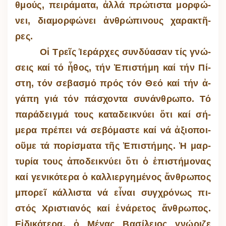
θμούς, πει­ρά­ματα, ἀλλά πρώ­τι­στα μορ­φώ­
νει, δι­α­μορ­φώ­νει ἀν­θρώ­πι­νους χα­ρα­κτῆ­
ρες.
Οἱ Τρεῖς Ἱ­ε­ράρ­χες συν­δύ­α­σαν τίς γνώ­
σεις καί τό ἦ­θος, τήν Ἐ­πι­στήμη καί τήν Πί­
στη, τόν σε­βα­σμό πρός τόν Θεό καί τήν ἀ­
γάπη γιά τόν πά­σχοντα συ­νάν­θρωπο. Τό
πα­ρά­δει­γμά τους κα­τα­δει­κνύει ὅτι καί σή­
μερα πρέ­πει νά σε­βό­μα­στε καί νά ἀ­ξι­ο­ποι­
οῦμε τά πο­ρί­σματα τῆς Ἐ­πι­στή­μης. Ἡ μαρ­
τυ­ρία τους ἀπο­δει­κνύει ὅτι ὁ ἐ­πι­στή­μο­νας
καί γε­νι­κό­τερα ὁ καλ­λι­ερ­γη­μέ­νος ἄν­θρω­πος
μπο­ρεῖ κάλ­λι­στα νά εἶ­ναι συγ­χρό­νως πι­
στός Χρι­στι­α­νός καί ἐ­νά­ρε­τος ἄν­θρω­πος.
Εἰ­δι­κό­τερα, ὁ Μέ­γας Βα­σί­λειος γνώ­ριζε