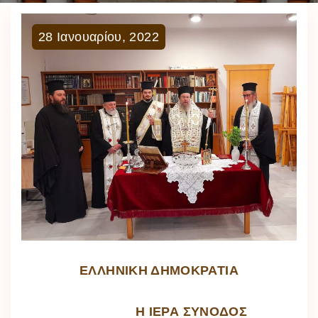
28
Ιανουαρίου
,
2022
ΕΛ­ΛΗ­ΝΙ­ΚΗ ΔΗ­ΜΟ­ΚΡΑ­ΤΙ­Α
Η Ι­Ε­ΡΑ ΣΥ­ΝΟ­ΔΟΣ