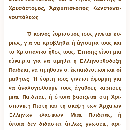
Χρυ­σό­στο­μος, Ἀρ­χι­ε­πί­σκο­πος Κων­σταν­τι­
νου­πό­λεως.
Ὁ κοι­νός ἑ­ορ­τα­σμός τους γί­νε­ται κυ­
ρίως, γιά νά προ­βλη­θεῖ ἡ ἁ­γι­ό­τητά τους καί
τό Χρι­στι­α­νικό ἦ­θος τους. Ἐ­πί­σης εἶ­ναι μία
εὐ­και­ρία γιά νά τι­μη­θεῖ ἡ Ἑλ­λη­νορ­θό­δοξη
Παι­δεία, νά τι­μη­θοῦν οἱ ἐκ­παι­δευ­τι­κοί καί οἱ
μα­θη­τές. Ἡ ἑ­ορτή τους γί­νε­ται ἀ­φορμή γιά
νά ἀ­να­λο­γι­σθοῦμε τούς ἀ­γα­θούς καρ­πούς
μίας Παι­δείας, ἡ ὁ­ποία βα­σί­ζε­ται στή Χρι­
στι­α­νική Πί­στη καί τή σκέψη τῶν Ἀρ­χαίων
Ἑλ­λή­νων κλα­σι­κῶν. Μίας Παι­δείας, ἡ
ὁποία δέν δι­δά­σκει ἁ­πλῶς γνώ­σεις, ἀ­ρι­