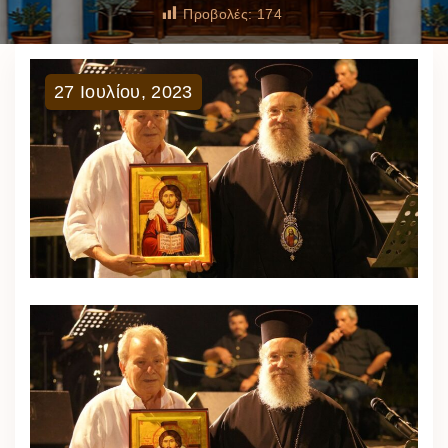
Προβολές:
174
27
Ιουλίου
,
2023