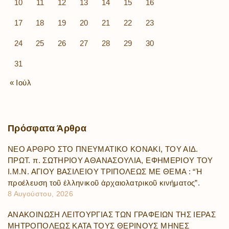
10
11
12
13
14
15
16
17
18
19
20
21
22
23
24
25
26
27
28
29
30
31
« Ιούλ
Πρόσφατα
Άρθρα
ΝΕΟ ΑΡΘΡΟ ΣΤΟ ΠΝΕΥΜΑΤΙΚΟ ΚΟΝΑΚΙ, ΤΟΥ ΑΙΔ.
ΠΡΩΤ. π. ΣΩΤΗΡΙΟΥ ΑΘΑΝΑΣΟΥΛΙΑ, ΕΦΗΜΕΡΙΟΥ ΤΟΥ
Ι.Μ.Ν. ΑΓΙΟΥ ΒΑΣΙΛΕΙΟΥ ΤΡΙΠΟΛΕΩΣ ΜΕ ΘΕΜΑ : “Ἡ
προέλευση τοῦ ἑλληνικοῦ ἀρχαιολατρικοῦ κινήματος”.
8 Αυγούστου, 2026
ΑΝΑΚΟΙΝΩΣΗ ΛΕΙΤΟΥΡΓΙΑΣ ΤΩΝ ΓΡΑΦΕΙΩΝ ΤΗΣ ΙΕΡΑΣ
ΜΗΤΡΟΠΟΛΕΩΣ ΚΑΤΑ ΤΟΥΣ ΘΕΡΙΝΟΥΣ ΜΗΝΕΣ