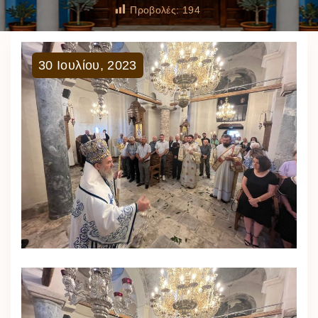
Προβολές:
194
30
Ιουλίου
,
2023