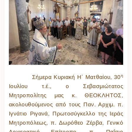
η
Σήμερα Κυριακή Η΄ Ματθαίου, 30
Ιουλίου τ.έ., ο Σεβασμιώτατος
Μητροπολίτης μας κ. ΘΕΟΚΛΗΤΟΣ,
ακολουθούμενος από τους Παν. Αρχιμ. π.
Ιγνάτιο Ριγανά, Πρωτοσύγκελλο της Ιεράς
Μητροπόλεως, π. Δωρόθεο Ζέρβα, Γενικό
Αρχιερατικό Επίτροπο, π. Παΐσιο