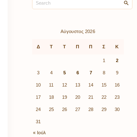
ρὰ
λίων
ικά
κῶν
μός
Αύγουστος 2026
ν
Δ
Τ
Τ
Π
Π
Σ
Κ
1
2
3
4
5
6
7
8
9
10
11
12
13
14
15
16
17
18
19
20
21
22
23
24
25
26
27
28
29
30
31
« Ιούλ