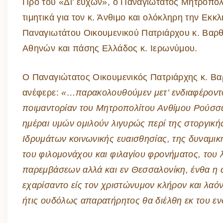
Προ του «Δι’ ευχών», ο Παναγιώτατος Μητροπολ
τιμητικά για τον κ. Άνθιμο και ολόκληρη την Εκ
Παναγιωτάτου Οικουμενικού Πατριάρχου κ. Βαρ
Αθηνών και πάσης Ελλάδος κ. Ιερωνύμου.
Ο Παναγιώτατος Οικουμενικός Πατριάρχης κ. Βα
ανέφερε:
«…παρακολουθούμεν μετ’ ενδιαφέροντο
ποιμαντορίαν του Μητροπολίτου Ανθίμου Ρούσσα, 
ημέραι υμών ομιλούν λιγυρώς περί της στοργικής
Ιδρυμάτων κοινωνικής ευαισθησίας, της δυναμική
του φιλομονάχου και φιλαγίου φρονήματος, του 
παρεμβάσεων αλλά και εν Θεσσαλονίκη, ένθα η ω
εχαρίσαντο είς τον χριστώνυμον κλήρον και λαό
ήτις ουδόλως απαρατήρητος θα διέλθη εκ του εν