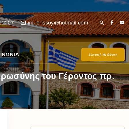
22207
im-ierissoy@hotmail.com
ΙΝΩΝΙΑ
Ζωντανή Μετάδοση
ιερωσύνης του Γέροντος πρ.
είο
Ι”