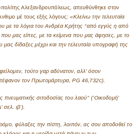
ροπολίτης Αλεξανδρουπόλεως, απευθύνθηκε στον
Άνθιμο μέ τους εξής λόγους:
«Κλείνω την τελευταία
σου με τα λόγια του Ανδρέα Κρήτης ‘‘από εγγύς η από
α που μας είπες, με τα κείμενα που μας άφησες, με το
 μας δίδαξες μέχρι και την τελευταία υπογραφή της
φείλομεν, τούτο γαρ αδύνατον, αλλ’ όσον
 Στέφανον τον Πρωτομάρτυρα, PG 46,732c)
.
ης πνευματικής σιτοδοσίας του λαού’’
(‘Οικοδομή’
 σελ. ιβ’)
.
ρόμο, φύλαξες την πίστη, λοιπόν, ας σου αποδοθεί το
 ‘‘ο κλήρος και η μερίδα μετά πάντων των