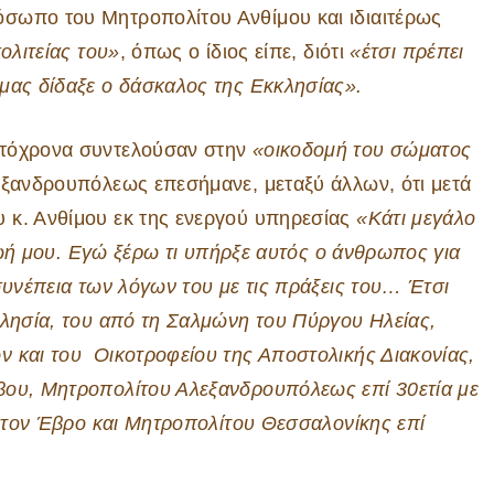
σωπο του Μητροπολίτου Ανθίμου και ιδιαιτέρως
ολιτείας του»
, όπως ο ίδιος είπε, διότι
«έτσι πρέπει
 μας δίδαξε ο δάσκαλος της Εκκλησίας».
υτόχρονα συντελούσαν στην
«οικοδομή του σώματος
εξανδρουπόλεως επεσήμανε, μεταξύ άλλων, ότι μετά
 κ. Ανθίμου εκ της ενεργού υπηρεσίας
«Κάτι μεγάλο
 ζωή μου. Εγώ ξέρω τι υπήρξε αυτός ο άνθρωπος για
συνέπεια των λόγων του με τις πράξεις του… Έτσι
κλησία, του από τη Σαλμώνη του Πύργου Ηλείας,
ν και του Οικοτροφείου της Αποστολικής Διακονίας,
βου, Μητροπολίτου Αλεξανδρουπόλεως επί 30ετία με
 στον Έβρο και Μητροπολίτου Θεσσαλονίκης επί