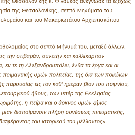
ίτης Θεσσαλονίκης κ. Φιλόθεος ανέγνωσε τα εξόχως
κλησία της Θεσσαλονίκης, σεπτά Μηνύματα του
θολομαίου και του Μακαριωτάτου Αρχιεπισκόπου
ρθολομαίος στο σεπτό Μήνυμά του, μεταξύ άλλων,
ς την στιβαράν, συνετήν και καλλίκαρπον
εν τε τη Αλεξανδρουπόλει, ένθα τα έργα και αι
 ποιμαντικής υμών πολιτείας, της δια των ποικίλων
ς παρουσίας εις τον καθ’ ημέραν βίον του ποιμνίου,
λειτουργικού ήθους, των υπέρ της Εκκλησίας
ριμότης, η πείρα και ο άοκνος υμών ζήλος
ν μίαν διαποίμανσιν πλήρη συνέσεως πνευματικής,
διαφέροντος του ιστορικού του μέλλοντος».