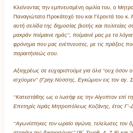
Κλείνοντας την εμπνευσμένη ομιλία του, ο Μητ
Παναγιώτατο Προκάτοχό του και Γέροντά του κ. 
αυτή σελίδα της δημοσίας βιοτής και πολιτείας 
μακράν ποίμαινε ημάς’’, ποίμαινέ μας με τα λόγι
φρόνημα που μας ενέπνευσες, με τις πράξεις που
παραιτήσεώς σου.
Αξιοχρέως σε ευχαριστούμε για όλα ‘‘ουχ όσον ο
ισχύομεν’’
(Γρηγ.Νύσσης, Εγκώμιον εις τον αγ.
‘‘Κατεστάθης ως ο Ιωσήφ εις την Αίγυπτον επί τ
Επετηρίς Ιεράς Μητροπόλεως Κοζάνης, έτος Γ’-Δ’
‘‘Αγωνίστηκες τον ωραίο αγώνα, τελείωσες τον δ
στεφάνι της δικαιοσύνης’’ (Β΄ Τιμοθ. 4, 7-8) και