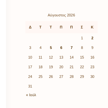
ρὰ
λίων
ικά
Αύγουστος 2026
κῶν
μός
Δ
Τ
Τ
Π
Π
Σ
Κ
ν
1
2
3
4
5
6
7
8
9
10
11
12
13
14
15
16
17
18
19
20
21
22
23
24
25
26
27
28
29
30
31
« Ιούλ