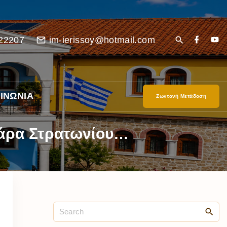
22207
im-ierissoy@hotmail.com
ΙΝΩΝΙΑ
Ζωντανή Μετάδοση
βάρα Στρατωνίου…
είο
Ι”