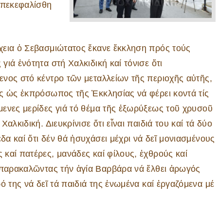
ἀπεκεφαλίσθη
χεια ὁ Σεβασμιώτατος ἔκανε ἔκκληση πρός τούς
γιά ἑνότητα στή Χαλκιδική καί τόνισε ὅτι
ενος στό κέντρο τῶν μεταλλείων τῆς περιοχῆς αὐτῆς,
ος ὡς ἐκπρόσωπος τῆς Ἐκκλησίας νά φέρει κοντά τίς
μενες μερίδες γιά τό θέμα τῆς ἐξωρύξεως τοῦ χρυσοῦ
 Χαλκιδική. Διευκρίνισε ὅτι εἶναι παιδιά του καί τά δύο
δα καί ὅτι δέν θά ἡσυχάσει μέχρι νά δεῖ μονιασμένους
 καί πατέρες, μανάδες καί φίλους, ἐχθρούς καί
 παρακαλῶντας τήν ἁγία Βαρβάρα νά ἔλθει ἀρωγός
ό της νά δεῖ τά παιδιά της ἑνωμένα καί ἐργαζόμενα μέ