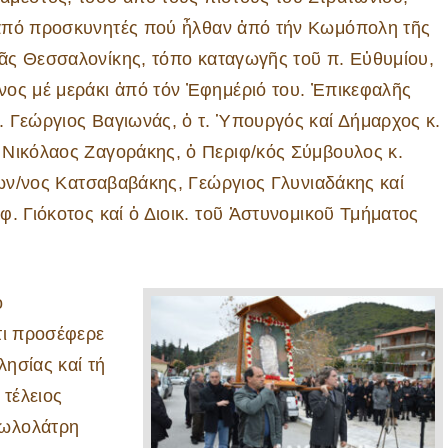
ἀπό προσκυνητές πού ἦλθαν ἀπό τήν Κωμόπολη τῆς
ᾶς Θεσσαλονίκης, τόπο καταγωγῆς τοῦ π. Εὐθυμίου,
νος μέ μεράκι ἀπό τόν Ἐφημέριό του. Ἐπικεφαλῆς
. Γεώργιος Βαγιωνάς, ὁ τ. Ὑπουργός καί Δήμαρχος κ.
 Νικόλαος Ζαγοράκης, ὁ Περιφ/κός Σύμβουλος κ.
 Κων/νος Κατσαβαβάκης, Γεώργιος Γλυνιαδάκης καί
. Γιόκοτος καί ὁ Διοικ. τοῦ Ἀστυνομικοῦ Τμήματος
ό
τι προσέφερε
λησίας καί τή
 τέλειος
δωλολάτρη