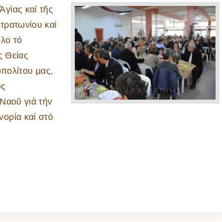
γίας καί τῆς
τρατωνίου καί
ὅλο τό
ς Θείας
οπολίτου μας,
ύς
Ναοῦ γιά τήν
ορία καί στό