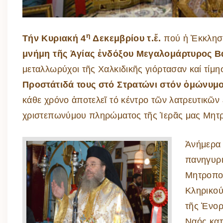
η
Tήν Κυριακή 4
Δεκεμβρίου τ.ἔ.
πού ἡ Ἐκκλησί
μνήμη τῆς Ἁγίας ἐνδόξου Μεγαλομάρτυρος Β
μεταλλωρύχοι τῆς Χαλκιδικῆς γιόρτασαν καί τίμη
Προστάτιδά τους στό Στρατώνι στόν ὁμώνυμο
κάθε χρόνο ἀποτελεῖ τό κέντρο τῶν λατρευτικῶ
χριστεπωνύμου πληρώματος τῆς Ἱερᾶς μας Μητ
Ἀνήμερα 
πανηγυρι
Μητροπολ
Κληρικού
τῆς Ἐνορ
Ναός κατ