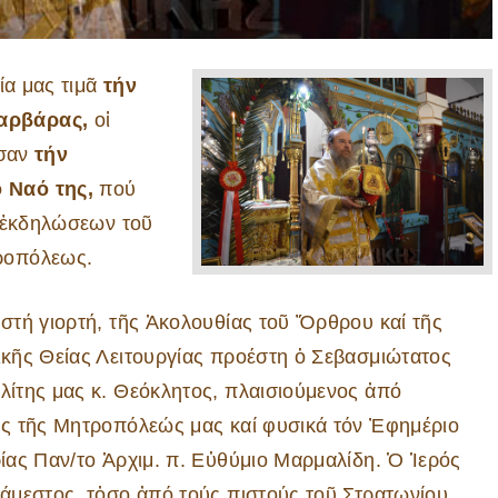
α μας τιμᾶ
τήν
αρβάρας,
οἱ
σαν
τήν
 Ναό της,
πού
ν ἐκδηλώσεων τοῦ
ροπόλεως.
στή γιορτή, τῆς Ἀκολουθίας τοῦ Ὄρθρου καί τῆς
κῆς Θείας Λειτουργίας προέστη ὁ Σεβασμιώτατος
ίτης μας κ. Θεόκλητος, πλαισιούμενος ἀπό
ς τῆς Μητροπόλεώς μας καί φυσικά τόν Ἐφημέριο
ίας Παν/το Ἀρχιμ. π. Εὐθύμιο Μαρμαλίδη. Ὁ Ἱερός
άμεστος, τὀσο ἀπό τούς πιστούς τοῦ Στρατωνίου,