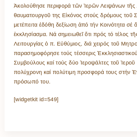
Ἀκολούθησε περιφορά τῶν Ἱερῶν Λειψάνων τῆς Ἁ
θαυματουργοῦ της Εἰκόνος στούς δρόμους τοῦ Σ
μετέπειτα ἐδόθη δεξίωση ἀπό τήν Κοινότητα σέ 
ἐκκλησίασμα. Νά σημειωθεῖ ὅτι πρός τό τέλος τῆ
Λειτουργίας ὁ π. Εὐθύμιος, διά χειρός τοῦ Μητρ
παρασημοφόρησε τούς τέσσερις Ἐκκλησιαστικο
Συμβούλους καί τούς δύο Ἱεροψάλτες τοῦ Ἱεροῦ 
πολύχρονη καί πολύτιμη προσφορά τους στήν Ἐν
πρόσωπό του.
[widgetkit id=549]