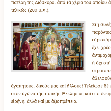
πατέρη της Διόσκορο, ἀπό τά χέρια τοῦ ὁποίου 
τελικῶς (280 μ.Χ.).
Στή συνέ
παρόντες 
εὑρισκόμ
ἔχει χρέ
ἀντιμαχό
ἤ ὄχι στή
στρατόπε
ἀδελφούς
ἀγαπητούς, δικούς μας καί ἄλλους! Τελείωσε δέ
στόν ἀγῶνα τῆς τοπικῆς Ἐκκλησίας καί στό ὄνειρ
εἰρήνη, ἀλλά καί μέ ἀξιοπρέπεια.