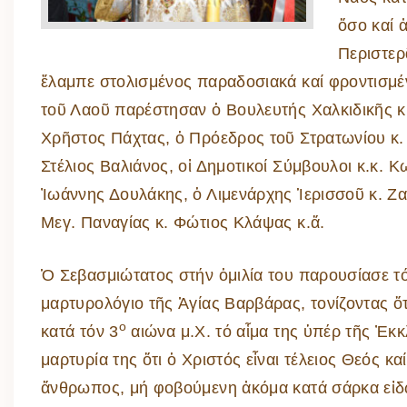
ὅσο καί 
Περιστερ
ἔλαμπε στολισμένος παραδοσιακά καί φροντισμέ
τοῦ Λαοῦ παρέστησαν ὁ Βουλευτής Χαλκιδικῆς κ
Χρῆστος Πάχτας, ὁ Πρόεδρος τοῦ Στρατωνίου κ.
Στέλιος Βαλιάνος, οἱ Δημοτικοί Σύμβουλοι κ.κ.
Ἰωάννης Δουλάκης, ὁ Λιμενάρχης Ἱερισσοῦ κ. Ζαφ
Μεγ. Παναγίας κ. Φώτιος Κλάψας κ.ἄ.
Ὁ Σεβασμιώτατος στήν ὁμιλία του παρουσίασε τ
μαρτυρολόγιο τῆς Ἁγίας Βαρβάρας, τονίζοντας ὅ
ο
κατά τόν 3
αιώνα μ.Χ. τό αἷμα της ὑπέρ τῆς Ἐκκ
μαρτυρία της ὅτι ὁ Χριστός εἶναι τέλειος Θεός καί
ἄνθρωπος, μή φοβούμενη ἀκόμα κατά σάρκα εἰ