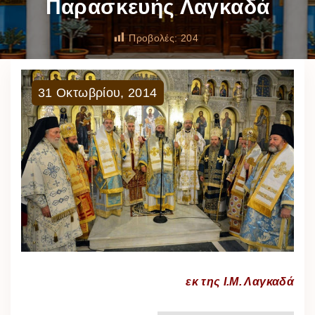
Παρασκευής Λαγκαδά
Προβολές:
204
31
Οκτωβρίου
,
2014
εκ της Ι.Μ. Λαγκαδά