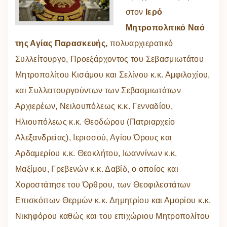
στον
Ιερό
Μητροπολιτικό Ναό
της Αγίας Παρασκευής,
πολυαρχιερατικό
Συλλείτουργο, Προεξάρχοντος του Σεβασμιωτάτου
Μητροπολίτου Κισάμου και Σελίνου κ.κ. Αμφιλοχίου,
και Συλλειτουργούντων των Σεβασμιωτάτων
Αρχιερέων, Νειλουπόλεως κ.κ. Γενναδίου,
Ηλιουπόλεως κ.κ. Θεοδώρου (Πατριαρχείο
Αλεξανδρείας), Ιερισσού, Αγίου Όρους και
Αρδαμερίου κ.κ. Θεοκλήτου, Ιωαννίνων κ.κ.
Μαξίμου, Γρεβενών κ.κ. Δαβίδ, ο οποίος και
Χοροστάτησε του Όρθρου, των Θεοφιλεστάτων
Επισκόπων Θερμών κ.κ. Δημητρίου και Αμορίου κ.κ.
Νικηφόρου καθώς και του επιχώριου Μητροπολίτου