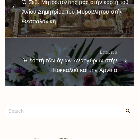
Ὁ Σεβ. Μητροπολίτης μας στήν ἑορτή τοῦ
Ἁγίου Δημητρίου τοῦ Μυροβλήτου στήν
Θεσσαλονίκη
Επόμενο
Ἡ ἑορτή τῶν ἁγίων Ἀναργύρων στήν
Κοκκαλοῦ καί τήν Ἀρναία