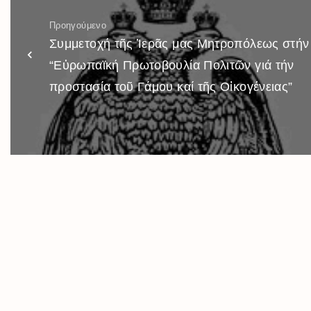
Προηγούμενο
Συμμετοχή τῆς Ἱερᾶς μας Μητροπόλεως στήν
“Εὐρωπαϊκή Πρωτοβουλία Πολιτῶν γιά τήν
προστασία τοῦ Γάμου καί τῆς Οἰκογένειας”