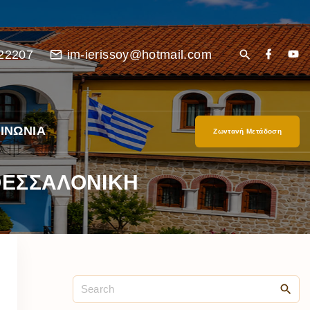
22207
im-ierissoy@hotmail.com
ΙΝΩΝΙΑ
Ζωντανή Μετάδοση
ΘΕΣΣΑΛΟΝΙΚΗ
είο
Ι”