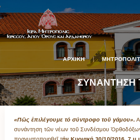
ΑΡΧΙΚΗ
ΜΗΤΡΟΠΟΛΙ
Βιογραφικό
ΣΥΝΑΝΤΗΣΗ 
Λόγος κατά τήν 
Ἐπίσκοπον χειρ
Ἐνθρονιστήριος
Φωτογραφικά
Στιγμιότυπα
«Πῶς ἐπιλέγουμε τό σύντροφο τοῦ γάμου».
Α
Ἀφιέρωμα στόν
ἀείμνηστο Μητρ
συνάντηση τῶν νέων τοῦ Συνδέσμου Ὀρθοδόξων
κυρό Νικόδημο
πραγματοποιηθεῖ τ
ήν Κυριακή 30/10/2016, 7 μ