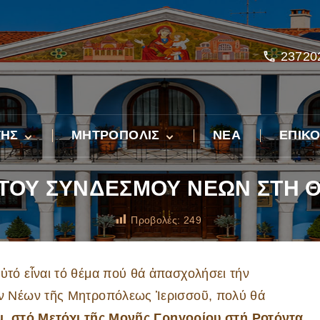
23720
ΤΗΣ
ΜΗΤΡΟΠΟΛΙΣ
ΝΕΑ
ΕΠΙΚΟ
Ἡ ἱστορία τῆς Ἱερᾶς
Μητροπόλεως
ΤΟΥ ΣΥΝΔΕΣΜΟΥ ΝΕΩΝ ΣΤΗ 
εἰς
οτονίαν
Διοίκηση
Προβολές:
249
 Λόγος
Ἱεροί Ναοί – Ἐφημέριοι
Προσκυνήματα
Ἱερές Μονές
ὐτό εἶναι τό θέμα πού θά ἀπασχολήσει τήν
Φιλανθρωπική Διακονία
οπολίτη
Ἵδρυμα Ἀγάπης
 Νέων τῆς Μητροπόλεως Ἱερισσοῦ, πολύ θά
Πνευματική Διακονία
Κοινωνικό Παντοπωλ
Πνευματικό “ΚΟΝΑΚ
.μ. στό Μετόχι τῆς Μονῆς Γρηγορίου στή Ροτόντα