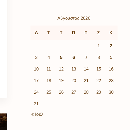
ρὰ
λίων
ικά
Αύγουστος 2026
κῶν
μός
Δ
Τ
Τ
Π
Π
Σ
Κ
ν
1
2
3
4
5
6
7
8
9
10
11
12
13
14
15
16
17
18
19
20
21
22
23
24
25
26
27
28
29
30
31
« Ιούλ