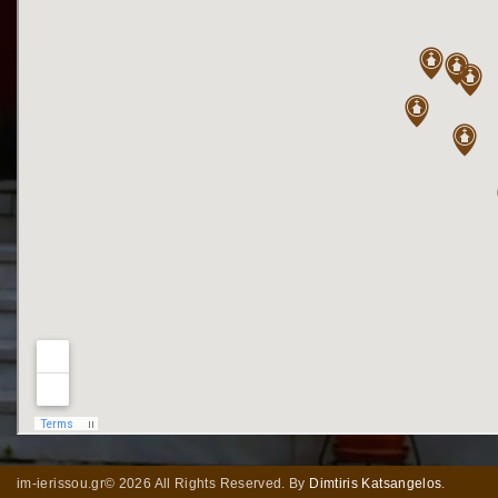
im-ierissou.gr©
2026
All Rights Reserved. By
Dimtiris Katsangelos
.