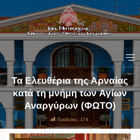
Τα Ελευθέρια της Αρναίας
κατά τη μνήμη των Αγίων
Αναργύρων (ΦΩΤΟ)
Προβολές:
174