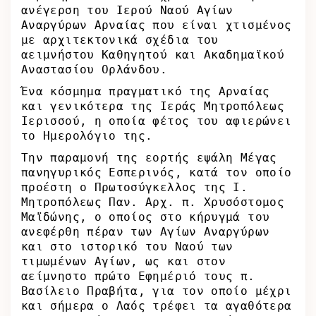
ανέγερση του Ιερού Ναού Αγίων
Αναργύρων Αρναίας που είναι χτισμένος
με αρχιτεκτονικά σχέδια του
αειμνήστου Καθηγητού και Ακαδημαϊκού
Αναστασίου Ορλάνδου.
Ένα κόσμημα πραγματικό της Αρναίας
και γενικότερα της Ιεράς Μητροπόλεως
Ιερισσού, η οποία φέτος του αφιερώνει
το Ημερολόγιο της.
Την παραμονή της εορτής εψάλη Μέγας
πανηγυρικός Εσπερινός, κατά τον οποίο
προέστη ο Πρωτοσύγκελλος της Ι.
Μητροπόλεως Παν. Αρχ. π. Χρυσόστομος
Μαϊδώνης, ο οποίος στο κήρυγμά του
ανεφέρθη πέραν των Αγίων Αναργύρων
και στο ιστορικό του Ναού των
τιμωμένων Αγίων, ως και στον
αείμνηστο πρώτο Εφημέριό τους π.
Βασίλειο Πραβήτα, για τον οποίο μέχρι
και σήμερα ο Λαός τρέφει τα αγαθότερα