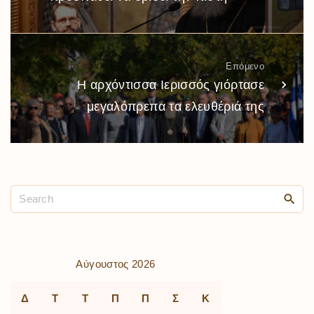
Επόμενο
Η αρχόντισσα Ιερισσός γιόρτασε
μεγαλόπρεπα τα ελευθέριά της
Αύγουστος 2026
Δ
Τ
Τ
Π
Π
Σ
Κ