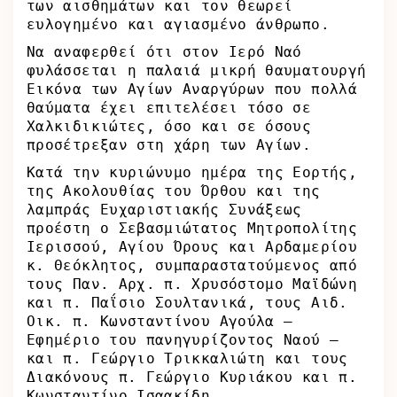
των αισθημάτων και τον θεωρεί
ευλογημένο και αγιασμένο άνθρωπο.
Να αναφερθεί ότι στον Ιερό Ναό
φυλάσσεται η παλαιά μικρή θαυματουργή
Εικόνα των Αγίων Αναργύρων που πολλά
θαύματα έχει επιτελέσει τόσο σε
Χαλκιδικιώτες, όσο και σε όσους
προσέτρεξαν στη χάρη των Αγίων.
Κατά την κυριώνυμο ημέρα της Εορτής,
της Ακολουθίας του Όρθου και της
λαμπράς Ευχαριστιακής Συνάξεως
προέστη ο Σεβασμιώτατος Μητροπολίτης
Ιερισσού, Αγίου Όρους και Αρδαμερίου
κ. Θεόκλητος, συμπαραστατούμενος από
τους Παν. Αρχ. π. Χρυσόστομο Μαϊδώνη
και π. Παΐσιο Σουλτανικά, τους Αιδ.
Οικ. π. Κωνσταντίνου Αγούλα –
Εφημέριο του πανηγυρίζοντος Ναού –
και π. Γεώργιο Τρικκαλιώτη και τους
Διακόνους π. Γεώργιο Κυριάκου και π.
Κωνσταντίνο Ισαακίδη.