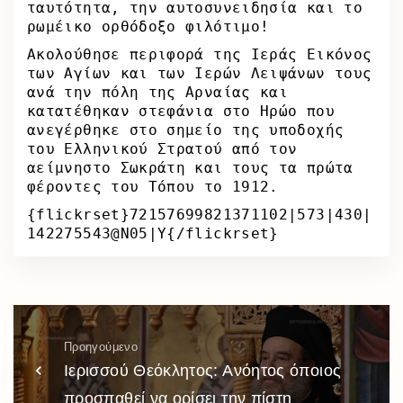
ταυτότητα, την αυτοσυνειδησία και το
ρωμέικο ορθόδοξο φιλότιμο!
Ακολούθησε περιφορά της Ιεράς Εικόνος
των Αγίων και των Ιερών Λειψάνων τους
ανά την πόλη της Αρναίας και
κατατέθηκαν στεφάνια στο Ηρώο που
ανεγέρθηκε στο σημείο της υποδοχής
του Ελληνικού Στρατού από τον
αείμνηστο Σωκράτη και τους τα πρώτα
φέροντες του Τόπου το 1912.
{flickrset}72157699821371102|573|430|
142275543@N05|Y{/flickrset}
Προηγούμενο
Ιερισσού Θεόκλητος: Ανόητος όποιος
προσπαθεί να ορίσει την πίστη