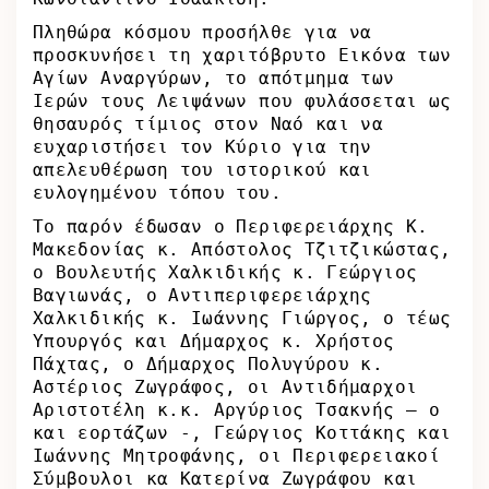
Πληθώρα κόσμου προσήλθε για να
προσκυνήσει τη χαριτόβρυτο Εικόνα των
Αγίων Αναργύρων, το απότμημα των
Ιερών τους Λειψάνων που φυλάσσεται ως
θησαυρός τίμιος στον Ναό και να
ευχαριστήσει τον Κύριο για την
απελευθέρωση του ιστορικού και
ευλογημένου τόπου του.
Το παρόν έδωσαν ο Περιφερειάρχης Κ.
Μακεδονίας κ. Απόστολος Τζιτζικώστας,
ο Βουλευτής Χαλκιδικής κ. Γεώργιος
Βαγιωνάς, ο Αντιπεριφερειάρχης
Χαλκιδικής κ. Ιωάννης Γιώργος, ο τέως
Υπουργός και Δήμαρχος κ. Χρήστος
Πάχτας, ο Δήμαρχος Πολυγύρου κ.
Αστέριος Ζωγράφος, οι Αντιδήμαρχοι
Αριστοτέλη κ.κ. Αργύριος Τσακνής – ο
και εορτάζων -, Γεώργιος Κοττάκης και
Ιωάννης Μητροφάνης, οι Περιφερειακοί
Σύμβουλοι κα Κατερίνα Ζωγράφου και