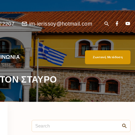
22207
im-ierissoy@hotmail.com
ΙΝΩΝΙΑ
Ζωντανή Μετάδοση
ΣΤΟΝ ΣΤΑΥΡΟ
είο
Ι”