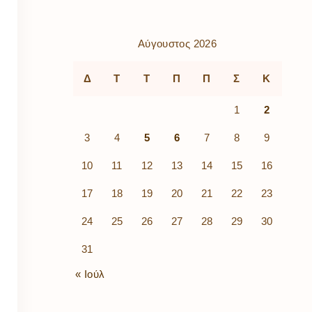
ρὰ
λίων
ικά
Αύγουστος 2026
κῶν
μός
Δ
Τ
Τ
Π
Π
Σ
Κ
ν
1
2
3
4
5
6
7
8
9
10
11
12
13
14
15
16
17
18
19
20
21
22
23
24
25
26
27
28
29
30
31
« Ιούλ