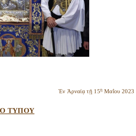
ῃ
Ἐν Ἀρναίᾳ τῇ 15
Μαΐου 2023
ΙΟ ΤΥΠΟΥ