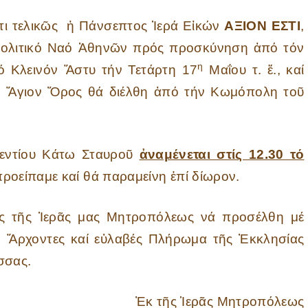
τι τελικῶς ἡ Πάνσεπτος Ἱερά Εἰκών
ΑΞΙΟΝ ΕΣΤΙ
,
οπολιτικό Ναό Ἀθηνῶν πρός προσκύνηση ἀπό τόν
η
 Κλεινόν Ἄστυ τήν Τετάρτη 17
Μαΐου τ. ἔ., καί
 τό Ἅγιον Ὄρος θά διέλθη ἀπό τήν Κωμόπολη τοῦ
ξεντίου Κάτω Σταυροῦ
ἀναμένεται στίς 12.30 τό
ροείπαμε καί θά παραμείνη ἐπί δίωρον.
ός τῆς Ἱερᾶς μας Μητροπόλεως νά προσέλθη μέ
, Ἄρχοντες καί εὐλαβές Πλήρωμα τῆς Ἐκκλησίας
σσας.
Ἐκ τῆς Ἱερᾶς Μητροπόλεως