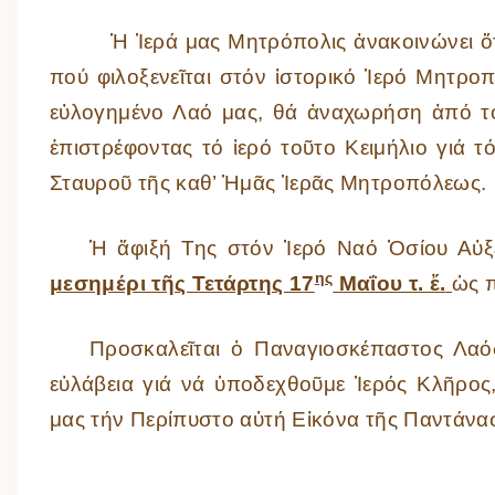
Ἡ Ἱερά μας Μητρόπολις ἀνακοινώνει ὅ
πού φιλοξενεῖται στόν ἱστορικό Ἱερό Μητρ
εὐλογημένο Λαό μας, θά ἀναχωρήση ἀπό τό
ἐπιστρέφοντας τό ἱερό τοῦτο Κειμήλιο γιά
Σταυροῦ τῆς καθ’ Ἡμᾶς Ἱερᾶς Μητροπόλεως.
Ἡ ἄφιξή Της στόν Ἱερό Ναό Ὁσίου Αὐ
ης
μεσημέρι τῆς Τετάρτης 17
Μαΐου τ. ἔ.
ὡς π
Προσκαλεῖται ὁ Παναγιοσκέπαστος Λα
εὐλάβεια γιά νά ὑποδεχθοῦμε Ἱερός Κλῆρος
μας τήν Περίπυστο αὐτή Εἰκόνα τῆς Παντάνα