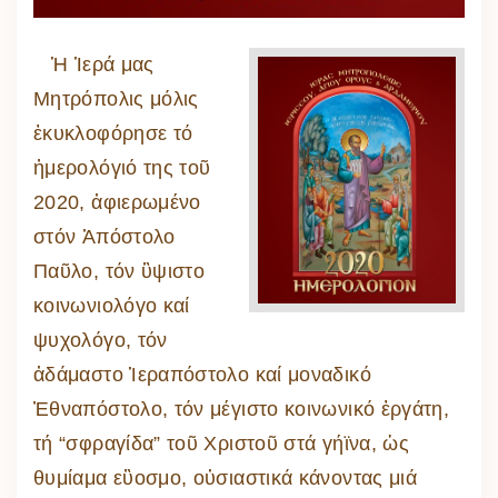
Ἡ Ἱερά μας
Μητρόπολις μόλις
ἐκυκλοφόρησε τό
ἡμερολόγιό της τοῦ
2020, ἀφιερωμένο
στόν Ἀπόστολο
Παῦλο, τόν ὓψιστο
κοινωνιολόγο καί
ψυχολόγο, τόν
ἀδάμαστο Ἱεραπόστολο καί μοναδικό
Ἐθναπόστολο, τόν μέγιστο κοινωνικό ἐργάτη,
τή “σφραγίδα” τοῦ Χριστοῦ στά γήϊνα, ὡς
θυμίαμα εὒοσμο, οὐσιαστικά κάνοντας μιά