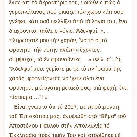
ἕνας ἀπ’ τό ἀκροατήριό του, νοιώθεις πώς ὁ
γεροπλάτανος πού σκιάζει τόν χῶρο κάτι σοῦ
γνέφει, κάτι σοῦ ψελλίζει ἀπό τά λόγια του, ἕνα
διαχρονικό παύλειο λόγιο: Ἀδελφοί, «…
πληρώσατέ μου τήν χαράν, ἵνα τό αὐτό
φρονῆτε, τήν αὐτήν ἀγάπην ἔχοντες,
σύμψυχοι, τό ἕν φρονοῦντες …» (Φιλ. α΄, 2),
“Ἀδελφοί μου, γεμίστε με μέ τό πλήρωμα τῆς
χαρᾶς, φροντίζοντας νά ’χετε ὅλοι ἕνα
φρόνημα, μιά ἀγάπη μεταξύ σας, μιά ψυχή, ἕνα
πίστευμα …”! »
Εἶναι γνωστό ὃτι τό 2017, μέ παρότρυνση
τοῦ Ἐπισκόπου μας, ἀνυψώθη στό “Βῆμα” τοῦ
Ἀποστόλου Παῦλου στήν Ἀπολλωνία τό
Ἐκκλησάκι πρός τιμήν Του καί ἱστορίθηκε μέ