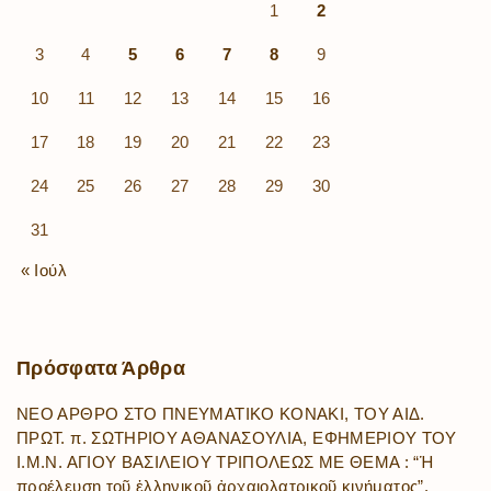
1
2
3
4
5
6
7
8
9
10
11
12
13
14
15
16
17
18
19
20
21
22
23
24
25
26
27
28
29
30
31
« Ιούλ
Πρόσφατα
Άρθρα
ΝΕΟ ΑΡΘΡΟ ΣΤΟ ΠΝΕΥΜΑΤΙΚΟ ΚΟΝΑΚΙ, ΤΟΥ ΑΙΔ.
ΠΡΩΤ. π. ΣΩΤΗΡΙΟΥ ΑΘΑΝΑΣΟΥΛΙΑ, ΕΦΗΜΕΡΙΟΥ ΤΟΥ
Ι.Μ.Ν. ΑΓΙΟΥ ΒΑΣΙΛΕΙΟΥ ΤΡΙΠΟΛΕΩΣ ΜΕ ΘΕΜΑ : “Ἡ
προέλευση τοῦ ἑλληνικοῦ ἀρχαιολατρικοῦ κινήματος”.