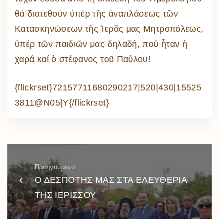
θά διατεθούν ὑπέρ τῆς ἀναπλάσεως τῶν
Κατασκηνώσεων τῆς Ἱερᾶς μας Μητροπόλεως,
ὑπέρ τῶν παιδιῶν μας δηλαδή, πού ἦταν ἡ
χαρά καί ὁ στέφανος τοῦ Παύλου!
{flickrset}72157711680290217|520|430|15525
3811@N05|Y{/flickrset}
Προηγούμενο
Ο ΔΕΣΠΟΤΗΣ ΜΑΣ ΣΤΑ ΕΛΕΥΘΕΡΙΑ
ΤΗΣ ΙΕΡΙΣΣΟΥ