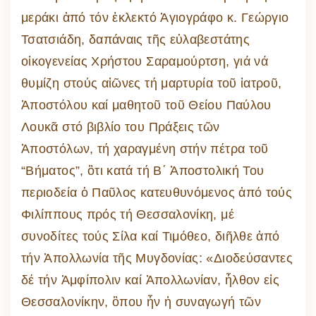
μεράκι ἀπό τόν ἐκλεκτό Ἁγιογράφο κ. Γεώργιο
Τσατσιάδη, δαπάναις τῆς εὐλαβεστάτης
οἰκογενείας Χρήστου Σαραμούρτση, γιά νά
θυμίζη στούς αἰῶνες τή μαρτυρία τοῦ ἰατροῦ,
Ἀποστόλου καί μαθητοῦ τοῦ Θείου Παύλου
Λουκᾶ στό βιβλίο του Πράξεις τῶν
Ἀποστόλων, τή χαραγμένη στήν πέτρα τοῦ
“Βήματος”, ὃτι κατά τή Β΄ Ἀποστολική Του
περιοδεία ὁ Παῦλος κατευθυνόμενος ἀπό τούς
Φιλίππους πρός τή Θεσσαλονίκη, μέ
συνοδίτες τούς Σίλα καί Τιμόθεο, διῆλθε ἀπό
τήν Ἀπολλωνία τῆς Μυγδονίας: «Διοδεύσαντες
δέ τήν Ἀμφίπολιν καί Ἀπολλωνίαν, ἦλθον εἰς
Θεσσαλονίκην, ὃπου ἦν ἡ συναγωγή τῶν