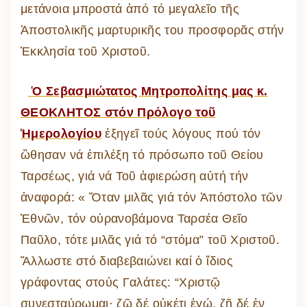
μετάνοια μπροστά ἀπό τό μεγαλεῖο τῆς
Ἀποστολικῆς μαρτυρικῆς του προσφορᾶς στήν
Ἐκκλησία τοῦ Χριστοῦ.
Ὁ Σεβασμιώτατος Μητροπολίτης μας κ.
ΘΕΟΚΛΗΤΟΣ στόν Πρόλογο τοῦ
Ἡμερολογίου
ἐξηγεῖ τούς λόγους πού τόν
ὢθησαν νά ἐπιλέξη τό πρόσωπο τοῦ Θείου
Ταρσέως, γιά νά Τοῦ ἀφιερώση αὐτή τήν
ἀναφορά: « Ὅταν μιλᾶς γιά τόν Ἀπόστολο τῶν
Ἐθνῶν, τόν οὐρανοβάμονα Ταρσέα Θεῖο
Παῦλο, τότε μιλᾶς γιά τό “στόμα” τοῦ Χριστοῦ.
Ἄλλωστε στό διαβεβαιώνει καί ὁ ἴδιος
γράφοντας στούς Γαλάτες: “Χριστῷ
συνεσταύρωμαι· ζῶ δέ οὐκέτι ἐγώ, ζῇ δέ ἐν