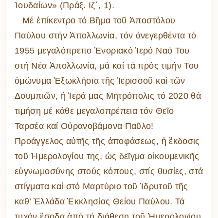
Ἰουδαίων» (Πράξ. Ιζ΄, 1).
Μέ ἐπίκεντρο τό Βῆμα τοῦ Ἀποστόλου
Παύλου στήν Ἀπολλωνία, τόν ἀνεγερθέντα τό
1955 μεγαλόπρεπο Ἐνοριακό Ἱερό Ναό Του
στή Νέα Ἀπολλωνία, μά καί τά πρός τιμήν Του
ὁμώνυμα Ἐξωκλήσια τῆς Ἱερισσοῦ καί τῶν
Δουμπιῶν, ἡ Ἱερά μας Μητρόπολις τό 2020 θά
τιμήση μέ κάθε μεγαλοπρέπεια τόν Θεῖο
Ταρσέα καί Οὐρανοβάμονα Παῦλο!
Προάγγελος αὐτῆς τῆς ἀποφάσεως, ἡ ἒκδοσις
τοῦ Ἡμερολογίου της, ὡς δεῖγμα οἰκουμενικῆς
εὐγνωμοσύνης στούς κόπους, στίς θυσίες, στά
στίγματα καί στό Μαρτύριο τοῦ Ἱδρυτοῦ τῆς
καθ’ Ἑλλάδα Ἐκκλησίας Θείου Παύλου. Τά
τυχόν ἒσοδα ἀπό τή διάθεση τοῦ Ἡμερολογίου