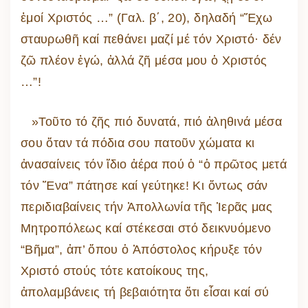
ἐμοί Χριστός …” (Γαλ. β΄, 20), δηλαδή “Ἔχω
σταυρωθῆ καί πεθάνει μαζί μέ τόν Χριστό· δέν
ζῶ πλέον ἐγώ, ἀλλά ζῆ μέσα μου ὁ Χριστός
…”!
»Τοῦτο τό ζῆς πιό δυνατά, πιό ἀληθινά μέσα
σου ὅταν τά πόδια σου πατοῦν χώματα κι
ἀνασαίνεις τόν ἴδιο ἀέρα πού ὁ “ὁ πρῶτος μετά
τόν Ἕνα” πάτησε καί γεύτηκε! Κι ὄντως σάν
περιδιαβαίνεις τήν Ἀπολλωνία τῆς Ἱερᾶς μας
Μητροπόλεως καί στέκεσαι στό δεικνυόμενο
“Βῆμα”, ἀπ’ ὅπου ὁ Ἀπόστολος κήρυξε τόν
Χριστό στούς τότε κατοίκους της,
ἀπολαμβάνεις τή βεβαιότητα ὅτι εἶσαι καί σύ