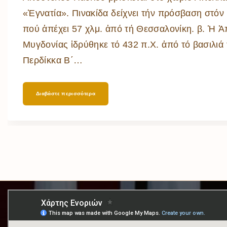
«Ἐγνατία». Πινακίδα δείχνει τήν πρόσβαση στόν
πού ἀπέχει 57 χλμ. ἀπό τή Θεσσαλονίκη. β. Ἡ 
Μυγδονίας ἱδρύθηκε τό 432 π.Χ. ἀπό τό βασιλιά
Περδίκκα Β΄
…
Διαβάστε περισσότερα