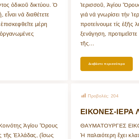
Ποιμαντική Διακονία
Εκκλησιαστική
Θεῖον Κήρυγμα – Ἱε
Ἐργαστήριο
ντος ὁδικοῦ δικτύου. Ὁ
Ἱερισσοῦ, Ἁγίου Ὄρους
κατασκήνωση
Ἐξομολόγηση
Συντηρήσεως Κειμη
Ἀρχιερατικές
 εἶναι νά διαθέτετε
γιά νά γνωρίσει τήν Ἱ
Περιφέρειες
Φιλόπτωχο Ταμεῖο
Αἴθουσες – Πνευματ
Βυζαντινή Μουσική
Κέντρα
 ἐπισκεφθεῖτε μέρη
προτείνουμε τίς ἑξῆς λ
Ημερολόγιο Ι.Μ
Σχολές Ἐκκλησιαστι
Ραδιοφωνικός Σταθ
Tεχνῶν
ἱ ὀργανωμένες
ξενάγηση, προτιμεῖστε
Πρόγραμμα Ἱερῶν
Ἀκολουθιῶν
Πρωτοβουλία Γονέω
τῆς
…
Διαβάστε περισσότερα
Προβολές:
204
ΕΙΚΟΝΕΣ-ΙΕΡΑ
Κοινότης Ἁγίου Ὅρους
ΘΑΥΜΑΤΟΥΡΓΕΣ ΕΙΚΟ
ός τῆς Ἑλλάδας, (ἴσως
Ἡ παλαιότερη ἔχει κ