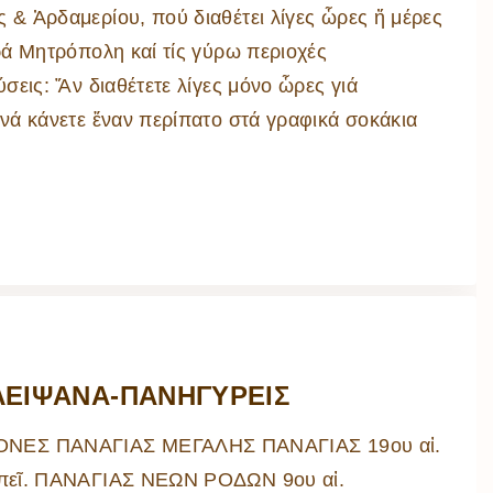
ρὰ
 & Ἀρδαμερίου, πού διαθέτει λίγες ὧρες ἤ μέρες
λίων
ερά Μητρόπολη καί τίς γύρω περιοχές
ικά
ύσεις: Ἄν διαθέτετε λίγες μόνο ὧρες γιά
κῶν
μός
 νά κάνετε ἕναν περίπατο στά γραφικά σοκάκια
ν
 ΛΕΙΨΑΝΑ-ΠΑΝΗΓΥΡΕΙΣ
ΝΕΣ ΠΑΝΑΓΙΑΣ ΜΕΓΑΛΗΣ ΠΑΝΑΓΙΑΣ 19ου αἰ.
λαπεῖ. ΠΑΝΑΓΙΑΣ ΝΕΩΝ ΡΟΔΩΝ 9ου αἰ.