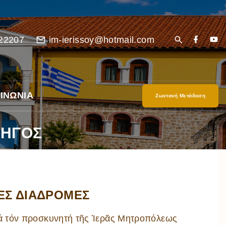
22207
im-ierissoy@hotmail.com
ΙΝΩΝΙΑ
Ζωντανή Μετάδοση
ΔΗΓΟΣ
ΕΣ ΔΙΑΔΡΟΜΕΣ
είο
Ι”
ιά τόν προσκυνητή τῆς Ἱερᾶς Μητροπόλεως