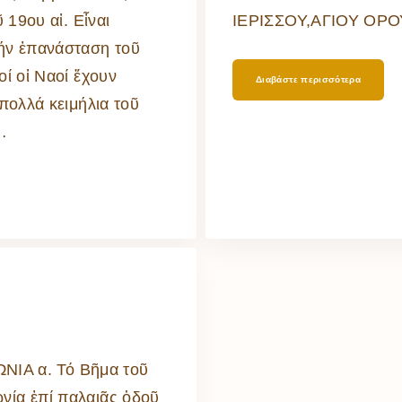
 19ου αἰ. Εἶναι
ΙΕΡΙΣΣΟΥ,ΑΓΙΟΥ ΟΡΟΥ
τήν ἐπανάσταση τοῦ
ί οἱ Ναοί ἔχουν
Διαβάστε περισσότερα
πολλά κειμήλια τοῦ
…
Α α. Τό Βῆμα τοῦ
νία ἐπί παλαιᾶς ὁδοῦ