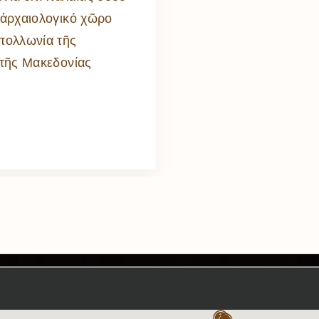
 ἀρχαιολογικό χῶρο
Ἀπολλωνία τῆς
 τῆς Μακεδονίας