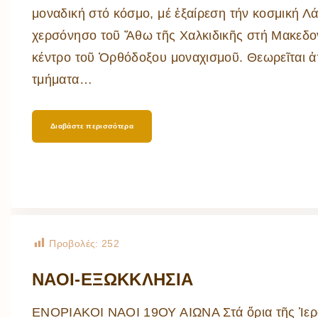
μοναδική στό κόσμο, μέ ἐξαίρεση τήν κοσμική Λά
χερσόνησο τοῦ Ἄθω τῆς Χαλκιδικῆς στή Μακεδον
κέντρο τοῦ Ὀρθόδοξου μοναχισμοῦ. Θεωρεῖται ἀ
τμήματα
…
Διαβάστε περισσότερα
Προβολές:
252
ΝΑΟΙ-ΕΞΩΚΚΛΗΣΙΑ
ΕΝΟΡΙΑΚΟΙ ΝΑΟΙ 19ΟΥ ΑΙΩΝΑ Στά ὅρια τῆς Ἱε