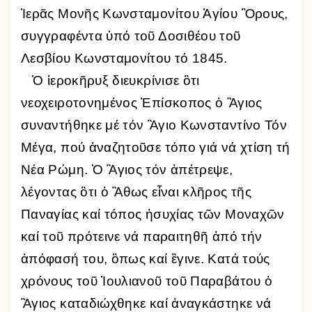
Ἱερᾶς Μονῆς Κωνσταμονίτου Ἁγίου Ὂρους,
συγγραφέντα ὑπό τοῦ Δοσιθέου τοῦ
Λεσβίου Κωνσταμονίτου τό 1845.
Ὁ ἱεροκῆρυξ διευκρίνισε ὃτι
νεοχειροτονημένος Ἐπίσκοπος ὁ Ἃγιος
συναντήθηκε μέ τόν Ἃγιο Κωνσταντίνο Τόν
Μέγα, πού ἀναζητοῦσε τόπο γιά νά χτίση τή
Νέα Ρώμη. Ὁ Ἃγιος τόν ἀπέτρεψε,
λέγοντας ὃτι ὀ Ἂθως εἶναι κλῆρος τῆς
Παναγίας καί τόπος ἡσυχίας τῶν Μοναχῶν
καί τοῦ πρότεινε νά παραιτηθῆ ἀπό τήν
ἀπόφασή του, ὃπως καί ἒγινε. Κατά τούς
χρόνους τοῦ Ἰουλιανοῦ τοῦ Παραβάτου ὁ
Ἃγιος καταδιώχθηκε καί ἀναγκάστηκε νά