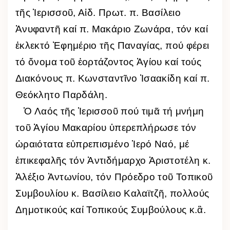
τῆς Ἱερισσοῦ, Αἰδ. Πρωτ. π. Βασίλειο
Ἀνυφαντῆ καί π. Μακάριο Ζωνάρα, τόν καί
ἐκλεκτό Ἐφημέριο τῆς Παναγίας, πού φέρει
τό ὄνομα τοῦ ἑορτάζοντος Ἁγίου καί τούς
Διακόνους π. Κωνσταντῖνο Ἰσαακίδη καί π.
Θεόκλητο Παρδάλη.
Ὁ Λαός τῆς Ἱερισσοῦ πού τιμᾶ τή μνήμη
τοῦ Ἁγίου Μακαρίου ὑπερεπλήρωσε τόν
ὡραιότατα εὐπρεπισμένο Ἱερό Ναό, μέ
ἐπικεφαλῆς τόν Ἀντιδήμαρχο Ἀριστοτέλη κ.
Ἀλέξιο Ἀντωνίου, τόν Πρόεδρο τοῦ Τοπικοῦ
Συμβουλίου κ. Βασίλειο Καλαϊτζῆ, πολλούς
Δημοτικούς καί Τοπικούς Συμβούλους κ.ἂ.