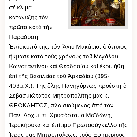
σέ κλῖμα
κατάνυξης τόν
πρῶτο κατά τήν
Παράδοση
Ἐπίσκοπό της, τόν Ἃγιο Μακάριο, ὁ ὁποῖος
ἢκμασε κατά τούς χρόνους τοῦ Μεγάλου
Κωνσταντίνου καί Θεοδοσίου καί ἐκοιμήθη
ἐπί τῆς Βασιλείας τοῦ Ἀρκαδίου (395-
408μ.Χ.). Τῆς ὃλης Πανηγύρεως προέστη ὁ
Σεβασμιώτατος Μητροπολίτης μας κ.
ΘΕΟΚΛΗΤΟΣ, πλαισιούμενος ἀπό τόν
Παν. Ἀρχιμ. π. Χρυσόστομο Μαϊδώνη,
Ἱεροκήρυκα καί ἐπίτιμο Πρωτοσύγκελλο τῆς
Ἱερᾶς μας Μητροπόλεως, τούς Ἐφημερίους