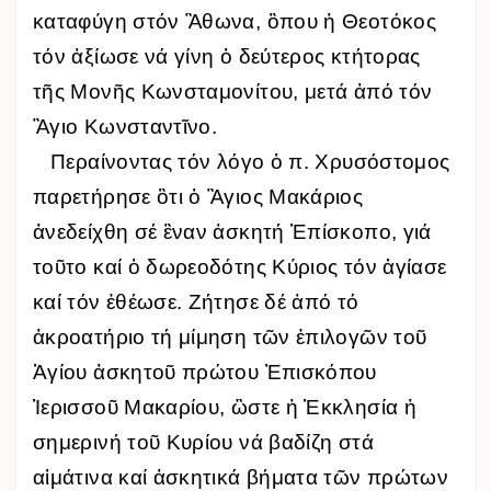
καταφύγη στόν Ἂθωνα, ὃπου ἡ Θεοτόκος
τόν ἀξίωσε νά γίνη ὁ δεύτερος κτήτορας
τῆς Μονῆς Κωνσταμονίτου, μετά ἀπό τόν
Ἃγιο Κωνσταντῖνο.
Περαίνοντας τόν λόγο ὁ π. Χρυσόστομος
παρετήρησε ὃτι ὁ Ἃγιος Μακάριος
ἀνεδείχθη σέ ἓναν ἀσκητή Ἐπίσκοπο, γιά
τοῦτο καί ὁ δωρεοδότης Κύριος τόν ἁγίασε
καί τόν ἐθέωσε. Ζήτησε δέ ἀπό τό
ἀκροατήριο τή μίμηση τῶν ἐπιλογῶν τοῦ
Ἁγίου ἀσκητοῦ πρώτου Ἐπισκόπου
Ἱερισσοῦ Μακαρίου, ὣστε ἡ Ἐκκλησία ἡ
σημερινή τοῦ Κυρίου νά βαδίζη στά
αἱμάτινα καί ἀσκητικά βήματα τῶν πρώτων