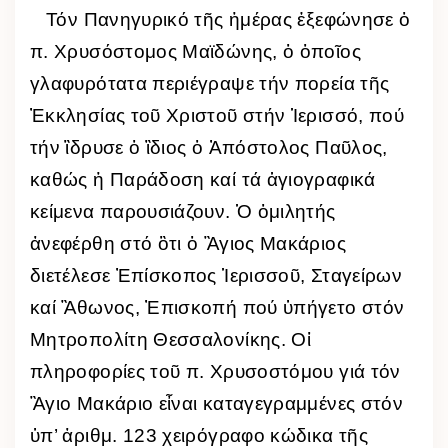
Τόν Πανηγυρικό τῆς ἡμέρας ἐξεφώνησε ὁ
π. Χρυσόστομος Μαϊδώνης, ὁ ὁποῖος
γλαφυρότατα περιέγραψε τήν πορεία τῆς
Ἐκκλησίας τοῦ Χριστοῦ στήν Ἱερισσό, πού
τήν ἳδρυσε ὁ ἲδιος ὁ Ἀπόστολος Παῦλος,
καθώς ἡ Παράδοση καί τά ἁγιογραφικά
κείμενα παρουσιάζουν. Ὁ ὁμιλητής
ἀνεφέρθη στό ὃτι ὁ Ἃγιος Μακάριος
διετέλεσε Ἐπίσκοπος Ἱερισσοῦ, Σταγείρων
καί Ἂθωνος, Ἐπισκοπή πού ὑπήγετο στόν
Μητροπολίτη Θεσσαλονίκης. Οἱ
πληροφορίες τοῦ π. Χρυσοστόμου γιά τόν
Ἃγιο Μακάριο εἶναι καταγεγραμμένες στόν
ὑπ’ ἀριθμ. 123 χειρόγραφο κώδικα τῆς