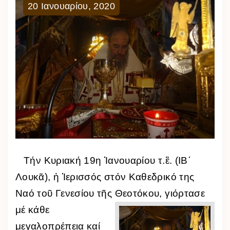
20
Ιανουαρίου
,
2020
Τήν Κυριακή 19η Ἰανουαρίου τ.ἒ. (ΙΒ΄
Λουκᾶ), ἡ Ἱερισσός στόν Καθεδρικό της
Ναό τοῦ Γενεσίου τῆς Θεοτόκου,
γιόρτασε
μέ κάθε
μεγαλοπρέπεια καί