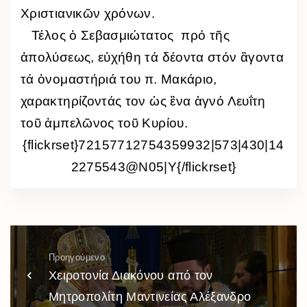
Χριστιανικῶν χρόνων.
Τέλος ὁ Σεβασμιώτατος πρό τῆς
ἀπολύσεως, εὐχήθη τά δέοντα στόν ἂγοντα
τά ὀνομαστήριά του π. Μακάριο,
χαρακτηρίζοντάς τον ὡς ἓνα ἁγνό Λευΐτη
τοῦ ἀμπελῶνος τοῦ Κυρίου.
{flickrset}72157712754359932|573|430|14
2275543@N05|Y{/flickrset}
Προηγούμενο
Χειροτονία Διακόνου από τον
Μητροπολίτη Μαντινείας Αλέξανδρο