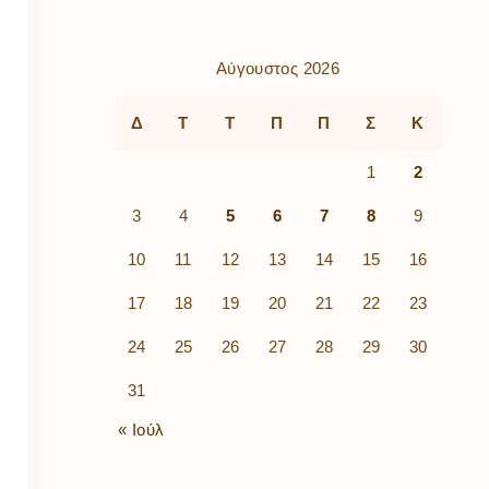
ρὰ
λίων
ικά
Αύγουστος 2026
κῶν
μός
Δ
Τ
Τ
Π
Π
Σ
Κ
ν
1
2
3
4
5
6
7
8
9
10
11
12
13
14
15
16
17
18
19
20
21
22
23
24
25
26
27
28
29
30
31
« Ιούλ