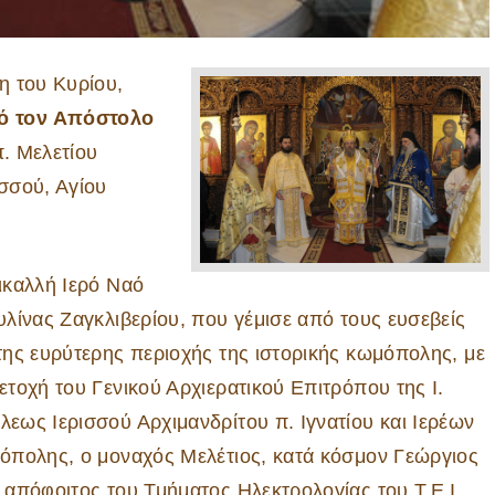
η του Κυρίου,
ό τον Απόστολο
π. Μελετίου
σσού, Αγίου
ικαλλή Ιερό Ναό
υλίνας Ζαγκλιβερίου, που γέμισε από τους ευσεβείς
της ευρύτερης περιοχής της ιστορικής κωμόπολης, με
ετοχή του Γενικού Αρχιερατικού Επιτρόπου της Ι.
εως Ιερισσού Αρχιμανδρίτου π. Ιγνατίου και Ιερέων
όπολης, ο μοναχός Μελέτιος, κατά κόσμον Γεώργιος
 απόφοιτος του Τμήματος Ηλεκτρολογίας του Τ.Ε.Ι.