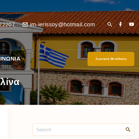
22207
im-ierissoy@hotmail.com
ΙΝΩΝΙΑ
Ζωντανή Μετάδοση
υλίνα
είο
Ι”