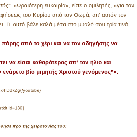
στός”
. «Ωραιότερη ευκαιρία», είπε ο ομιλητής, «για τον
αφήσεως του Κυρίου από τον Θωμά, απ’ αυτόν τον
. Γι’ αυτό βάλε καλά μέσα στο μυαλό σου τρία τινά,
ον πάρης από το χέρι και να τον οδηγήσης να
ει να είσαι καθαρότερος απ’ τον ήλιο και
ον ενάρετο βίο μιμητής Χριστού γενόμενος”».
x4lDBkZg{/youtube}
etkit id=130]
ώνησε προ της χειροτονίας του: