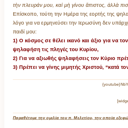
τὴν πλευράν μου, καὶ μὴ γίνου ἄπιστος, ἀλλὰ πι
Επίσκοπο, τούτη την Ημέρα της εορτής της ψηλ
λόγο για να ερμηνεύσει την Ιερωσύνη δεν υπάρχει
παιδί μου:
1) Ο κόσμος σε θέλει ικανό και άξιο για να τ
ψηλαφήση τις πληγές του Κυρίου,
2) Για να αξιωθής ψηλαφήσεις τον Κύριο πρέπ
3) Πρέπει να γίνης μιμητής Χριστού, “κατά τ
{youtube}NbY
[widg
Παραθέτομε την ομιλία του π. Μελετίου, την οποία εξεφ