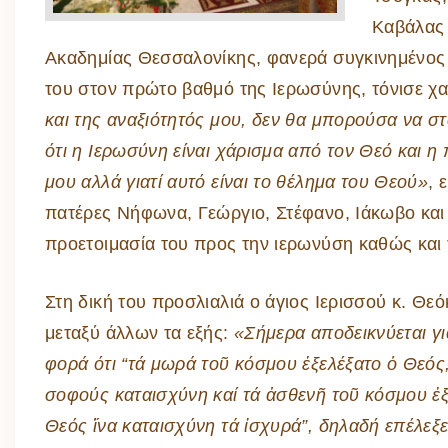
Καβάλας 
Ακαδημίας Θεσσαλονίκης, φανερά συγκινημένος γ
του στον πρώτο βαθμό της Ιερωσύνης, τόνισε χα
και της αναξιότητός μου, δεν θα μπορούσα να σ
ότι η Ιερωσύνη είναι χάρισμα από τον Θεό και η 
μου αλλά γιατί αυτό είναι το θέλημα του Θεού»
, 
πατέρες Νήφωνα, Γεώργιο, Στέφανο, Ιάκωβο και 
προετοιμασία του προς την ιερωνύση καθώς και τ
Στη δική του προσλιαλιά ο άγιος Ιερισσού κ. Θεό
μεταξύ άλλων τα εξής:
«Σήμερα αποδεικνύεται γι
φορά ότι “τά μωρά τοῦ κόσμου ἐξελέξατο ὁ Θεός,
σοφούς καταισχύνη καί τά ἀσθενῆ τοῦ κόσμου ἐξ
Θεός ἵνα καταισχύνη τά ἰσχυρά”, δηλαδή επέλεξε