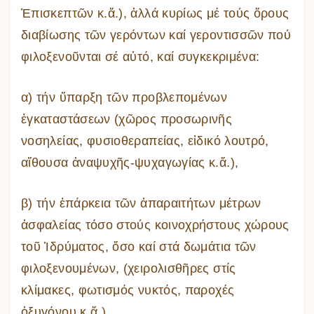
Ἐπισκεπτῶν κ.ἄ.), ἀλλά κυρίως μέ τούς ὅρους
διαβίωσης τῶν γερόντων καί γεροντισσῶν πού
φιλοξενοῦνται σέ αὐτό, καί συγκεκριμένα:
α) τήν ὕπαρξη τῶν προβλεπομένων
ἐγκαταστάσεων (χῶρος προσωρινῆς
νοσηλείας, φυσιοθεραπείας, εἰδικό λουτρό,
αἴθουσα ἀναψυχῆς-ψυχαγωγίας κ.ἄ.),
β) τήν ἐπάρκεια τῶν ἀπαραιτήτων μέτρων
ἀσφαλείας τόσο στούς κοινοχρήστους χώρους
τοῦ Ἱδρύματος, ὅσο καί στά δωμάτια τῶν
φιλοξενουμένων, (χειρολισθῆρες στίς
κλίμακες, φωτισμός νυκτός, παροχές
ὀξυγόνου κ.ἄ.),