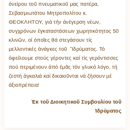
ὀνείρου τοῦ πνευματικοῦ μας πατέρα,
Σεβασμιωτάτου Μητροπολίτου κ.
ΘΕΟΚΛΗΤΟΥ, γιά τήν ἀνέγερση νέων,
συγχρόνων ἐγκαταστάσεων χωρητικότητος 50
κλινῶν, οἱ ὁποῖες θά στεγάσουν τίς
μελλοντικές ἀνάγκες τοῦ Ἵδρύματος. Τό
ὀφείλουμε στούς γέροντες καί τίς γερόντισσες
πού περιμένουν ἀπό ἐμᾶς τόν γλυκό λόγο, τή
ζεστή ἀγκαλιά καί δικαιοῦνται νά ζήσουν μέ
ἀξιοπρέπεια!
Ἐκ τοῦ Διοικητικοῦ Συμβουλίου τοῦ
Ἱδρύματος