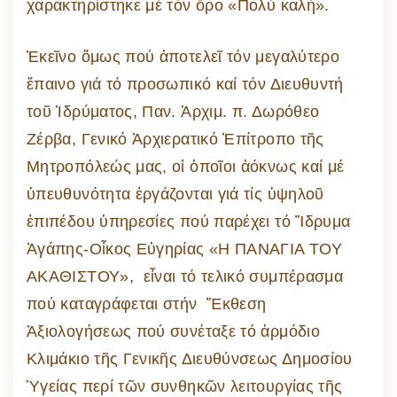
χαρακτηρίστηκε μέ τόν ὅρο «Πολύ καλή».
Ἐκεῖνο ὅμως πού ἀποτελεῖ τόν μεγαλύτερο
ἔπαινο γιά τό προσωπικό καί τόν Διευθυντή
τοῦ Ἱδρύματος, Παν. Ἀρχιμ. π. Δωρόθεο
Ζέρβα, Γενικό Ἀρχιερατικό Ἐπίτροπο τῆς
Μητροπόλεώς μας, οἱ ὁποῖοι ἀόκνως καί μέ
ὑπευθυνότητα ἐργάζονται γιά τίς ὑψηλοῦ
ἐπιπέδου ὑπηρεσίες πού παρέχει τό Ἵδρυμα
Ἀγάπης-Οἶκος Εὐγηρίας «Η ΠΑΝΑΓΙΑ ΤΟΥ
ΑΚΑΘΙΣΤΟΥ», εἶναι τό τελικό συμπέρασμα
πού καταγράφεται στήν Ἔκθεση
Ἀξιολογήσεως πού συνέταξε τό ἁρμόδιο
Κλιμάκιο τῆς Γενικῆς Διευθύνσεως Δημοσίου
Ὑγείας περί τῶν συνθηκῶν λειτουργίας τῆς