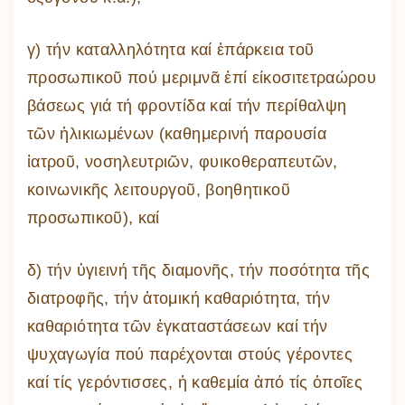
γ) τήν καταλληλότητα καί ἐπάρκεια τοῦ
προσωπικοῦ πού μεριμνᾶ ἐπί είκοσιτετραώρου
βάσεως γιά τή φροντίδα καί τήν περίθαλψη
τῶν ἡλικιωμένων (καθημερινή παρουσία
ἰατροῦ, νοσηλευτριῶν, φυικοθεραπευτῶν,
κοινωνικῆς λειτουργοῦ, βοηθητικοῦ
προσωπικοῦ), καί
δ) τήν ὑγιεινή τῆς διαμονῆς, τήν ποσότητα τῆς
διατροφῆς, τήν ἀτομική καθαριότητα, τήν
καθαριότητα τῶν ἐγκαταστάσεων καί τήν
ψυχαγωγία πού παρέχονται στούς γέροντες
καί τίς γερόντισσες, ἡ καθεμία ἀπό τίς ὁποῖες