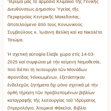
Ἵδρυμά μας τό ἁρμόδιο Κλιμάκιο τῆς Γενικῆς
Διευθύνσεως Δημοσίου Ὑγείας τῆς
Περιφερείας Κεντρικῆς Μακεδονίας,
ἀποτελούμενο ἀπό τους Κονωνικούς
Συμβούλους κ. Ἰωάννη Βελίκη καί κα Νικολέτα
Τσιώμα.
Ἡ σχετική αὐτοψία ἔλαβε χώρα στίς 14-03-
2025 καί συμφώνα μέ τήν κείμενη Νομοθεσία,
πού διέπει τή λειτουργία τῶν Μονάδων
Φροντίδας Ἡλικιωμένων, ἐξετάστηκαν
ἐνδελεχῶς ζητήματα ὄχι μόνο σχετικά μέ τήν
όρθή τήρηση τῶν προβλεπομένων βιβλίων
καταγραφῆς τῆς λειτουργίας τοῦ Ἱδρύματος
(Ἡμερολόγιο, Ἀτομικοί Φάκελοι, Βιβλίο