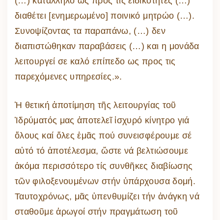
(…) κατάλληλο ως προς τις ειδικότητες (…)
διαθέτει [ενημερωμένο] ποινικό μητρώο (…).
Συνοψίζοντας τα παραπάνω, (…) δεν
διαπιστώθηκαν παραβάσεις (…) και η μονάδα
λειτουργεί σε καλό επίπεδο ως προς τις
παρεχόμενες υπηρεσίες.».
Ἡ θετική ἀποτίμηση τῆς λειτουργίας τοῦ
Ἱδρύματός μας ἀποτελεῖ ἰσχυρό κίνητρο γιά
ὅλους καί ὅλες ἐμᾶς πού συνεισφέρουμε σέ
αὐτό τό ἀποτέλεσμα, ὥστε νά βελτιώσουμε
ἀκόμα περισσότερο τίς συνθῆκες διαβίωσης
τῶν φιλοξενουμένων στήν ὑπάρχουσα δομή.
Ταυτοχρόνως, μᾶς ὑπενθυμίζει τήν ἀνάγκη νά
σταθοῦμε ἀρωγοί στήν πραγμάτωση τοῦ