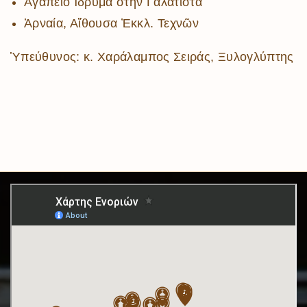
ἈγάπειοἽδρυμα στήν Γαλάτιστα
Ἀρναία, Αἴθουσα Ἐκκλ. Τεχνῶν
Ὑπεύθυνος: κ. Χαράλαμπος Σειράς, Ξυλογλύπτης