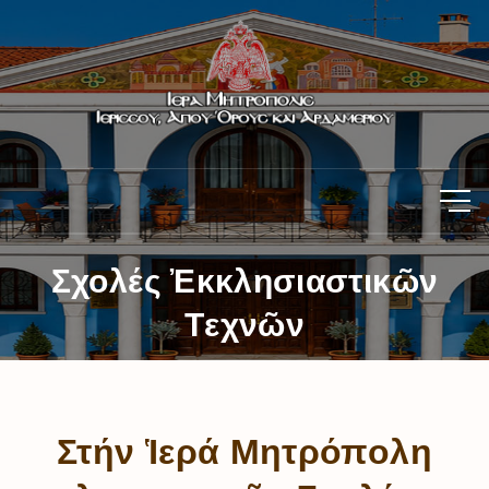
Σχολές Ἐκκλησιαστικῶν
Tεχνῶν
Στήν Ἱερά Μητρόπολη