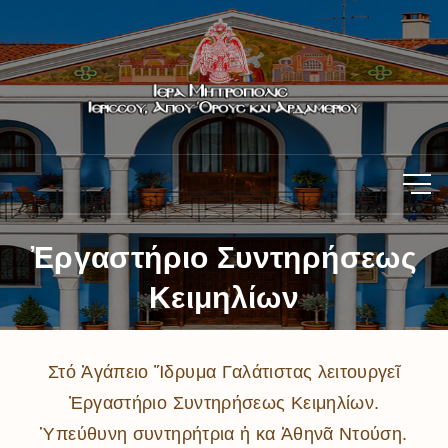
Ἐργαστήριο Συντηρήσεως
Κειμηλίων
Στό Ἀγάπειο Ἵδρυμα Γαλάτιστας λειτουργεῖ
Ἐργαστήριο Συντηρήσεως Κειμηλίων.
Ὑπεύθυνη συντηρήτρια ἡ κα Ἀθηνᾶ Ντούση.