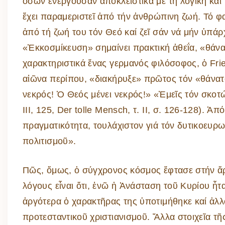
ὅσων ἐνεργοῦσαν ἀποκλειστικά μέ τή λογική καί 
ἔχει παραμεριστεῖ ἀπό τήν ἀνθρώπινη ζωή. Τό φα
ἀπό τή ζωή του τόν Θεό καί ζεῖ σάν νά μήν ὑπάρ
«Ἐκκοσμίκευση» σημαίνει πρακτική ἀθεΐα, «θάν
χαρακτηριστικά ἕνας γερμανός φιλόσοφος, ὁ Frie
αἰῶνα περίπου, «διακήρυξε» πρῶτος τόν «θάνατο
νεκρός! Ὁ Θεός μένει νεκρός!» «Ἐμεῖς τόν σκοτώσ
III, 125, Der tolle Mensch, τ. II, σ. 126-128). 
πραγματικότητα, τουλάχιστον γιά τόν δυτικοευρ
πολιτισμοῦ».
Πῶς, ὅμως, ὁ σύγχρονος κόσμος ἔφτασε στήν ἄ
λόγους εἶναι ὅτι, ἐνῶ ἡ Ἀνάσταση τοῦ Κυρίου ἦτ
ἀργότερα ὁ χαρακτῆρας της ὑποτιμήθηκε καί ἀλλ
προτεσταντικοῦ χριστιανισμοῦ. Ἄλλα στοιχεῖα τῆ