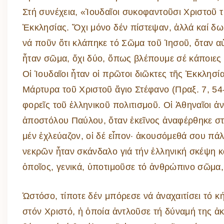
Στή συνέχεια, «Ἰουδαῖοι συκοφαντοῦσι Χριστοῦ τ
Ἐκκλησίας. Ὄχι μόνο δέν πίστεψαν, ἀλλά καί δ
νά ποῦν ὅτι κλάπηκε τό Σῶμα τοῦ Ἰησοῦ, ὅταν α
ἦταν σῶμα, ὄχι δύο, ὅπως βλέπουμε σέ κάποιες 
Οἱ Ἰουδαῖοι ἦταν οἱ πρῶτοι διῶκτες τῆς Ἐκκλησία
Μάρτυρα τοῦ Χριστοῦ ἅγιο Στέφανο (Πραξ. 7, 54
φορεῖς τοῦ ἑλληνικοῦ πολιτισμοῦ. Οἱ Ἀθηναῖοι ἀ
ἀποστόλου Παύλου, ὅταν ἐκεῖνος ἀναφέρθηκε στ
μέν ἐχλεύαζον, οἱ δέ εἶπον· ἀκουσόμεθά σου πάλ
νεκρῶν ἦταν σκάνδαλο γιά τήν ἑλληνική σκέψη κα
ὁποῖος, γενικά, ὑποτιμοῦσε τό ἀνθρώπινο σῶμα
Ὡστόσο, τίποτε δέν μπόρεσε νά ἀναχαιτίσει τό 
στόν Χριστό, ἡ ὁποία ἀντλοῦσε τή δύναμή της ἀ