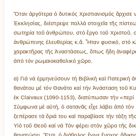
Ὅταν ἀργότερα ὁ δυτικός Χριστιανισμός ἄρχισε 
Ἐκκλησίας, διέστρεψε πολλά στοιχεῖα τῆς πίστε
σωτηρία τοῦ ἀνθρώπου, στό ἔργο τοῦ Χριστοῦ, σ
ἀνθρώπινης ἐλευθερίας κ.ἄ. Ἦταν φυσικό, στό κλ
χαρακτῆρας τῆς Ἀναστάσεως, ὅπως ἤδη ἀναφέραμ
ἀπό τόν ρωμαιοκαθολικό χῶρο.
α) Γιά νά ἑρμηνεύσουν τή Βιβλική καί Πατερική 
θανάτου μέ τόν Θανάτο καί τήν Ἀνάσταση τοῦ Κυ
ἐκ Claivaux (1090-1153), διατύπωσαν τήν «περί
Σύμφωνα μέ αὐτή, ὁ σατανᾶς εἶχε λάβει ἀπό τόν
ξεπέρασε τά ὅριά του καί παραβίασε τήν τάξη τῆ
Υἱό τοῦ Θεοῦ καί νά Τόν φέρει στόν χῶρο τῆς δι
θανατώσει. Ἔτσι, ὁ διάβολος ἔγινε ἔνοχος ἄδικης