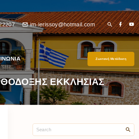
22207
im-ierissoy@hotmail.com
ΙΝΩΝΙΑ
Ζωντανή Μετάδοση
ΟΡΘΟΔΟΞΗΣ ΕΚΚΛΗΣΙΑΣ
είο
Ι”