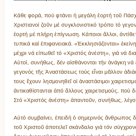
Κάθε φορά, πού φτάνει ἡ μεγάλη ἑορτή τοῦ Πάσχ
Χριστιανοί ζοῦν μέ συγκλονιστικό τρόπο τό γεγ
ἑορτή μέ πλήρη ἐπίγνωση. Κάποιοι ἄλλοι, ἀντίθε
τυπικά καί ἐπιφανειακά. «Ἐκκλησιάζονται» ἐκείν
μέχρι νά εἰπωθεῖ τό «Χριστός ἀνέστη», γιά νά δ
Αὐτοί, συνήθως, δέν αἰσθάνονται τήν ἀνάγκη νά 
γεγονός τῆς Ἀναστάσεως τούς εἶναι μᾶλλον ἀδιάφ
τους ἔχουν λησμονηθεῖ οἱ ἀναστάσιμοι χαιρετισ
ἀντικαθίστανται ἀπό ἄλλους χαιρετισμούς, πού 
Στό «Χριστός ἀνέστη» ἀπαντοῦν, συνήθως, λέγο
Αὐτό συμβαίνει, ἐπειδή ὁ σημερινός ἄνθρωπος 
τοῦ Χριστοῦ ἀποτελεῖ σκάνδαλο γιά τόν σύγχρο