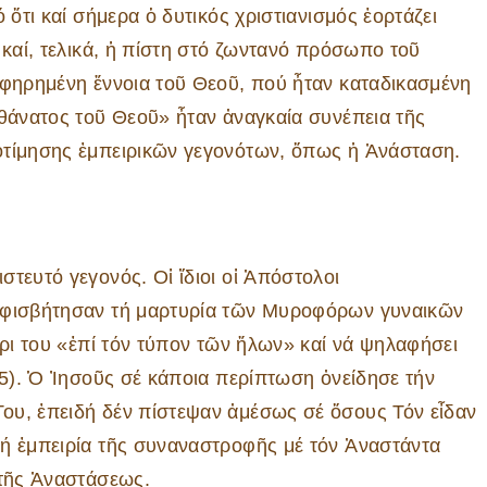
 ὅτι καί σήμερα ὁ δυτικός χριστιανισμός ἑορτάζει
 καί, τελικά, ἡ πίστη στό ζωντανό πρόσωπο τοῦ
ἀφηρημένη ἔννοια τοῦ Θεοῦ, πού ἦταν καταδικασμένη
«θάνατος τοῦ Θεοῦ» ἦταν ἀναγκαία συνέπεια τῆς
οτίμησης ἐμπειρικῶν γεγονότων, ὅπως ἡ Ἀνάσταση.
τευτό γεγονός. Οἱ ἴδιοι οἱ Ἀπόστολοι
ἀμφισβήτησαν τή μαρτυρία τῶν Μυροφόρων γυναικῶν
έρι του «ἐπί τόν τύπον τῶν ἥλων» καί νά ψηλαφήσει
25). Ὁ Ἰησοῦς σέ κάποια περίπτωση ὀνείδησε τήν
ου, ἐπειδή δέν πίστεψαν ἀμέσως σέ ὅσους Τόν εἶδαν
νή ἐμπειρία τῆς συναναστροφῆς μέ τόν Ἀναστάντα
 τῆς Ἀναστάσεως.