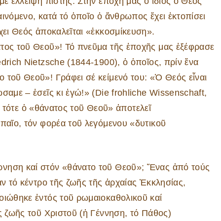
μέ ἔλλειψη πίστης. Στήν ἐποχή μας ὁ ἴδιος ὁ Θεός
ινόμενο, κατά τό ὁποῖο ὁ ἄνθρωπος ἔχει ἐκτοπίσει
χει Θεός ἀποκαλεῖται «ἐκκοσμίκευση».
ατος τοῦ Θεοῦ»! Τό πνεῦμα τῆς ἐποχῆς μας ἐξέφρασε
drich Nietzsche (1844-1900), ὁ ὁποῖος, πρίν ἕνα
 τοῦ Θεοῦ»! Γράφει σέ κείμενό του: «Ὁ Θεός εἶναι
αμε – ἐσεῖς κι ἐγώ!» (Die frohliche Wissenschaft,
Ἀπό τότε ὁ «θάνατος τοῦ Θεοῦ» ἀποτελεῖ
ωπαῖο, τόν φορέα τοῦ λεγόμενου «δυτικοῦ
ρνηση καί στόν «θάνατο τοῦ Θεοῦ»; Ἕνας ἀπό τούς
αν τό κέντρο τῆς ζωῆς τῆς ἀρχαίας Ἐκκλησίας,
οιώθηκε ἐντός τοῦ ρωμαιοκαθολικοῦ καί
ς ζωῆς τοῦ Χριστοῦ (ἡ Γέννηση, τό Πάθος)