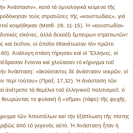
ήν Ἀνάστασιν», κατά τά ὑμνολογικά κείμενα τῆς
ωροδόκησαν τούς στρατιῶτες τῆς «κουστωδίας», γιά
ὐτοί κοιμήθηκαν (Ματθ. 28, 11-15). Ἡ «κουστωδία»
δυτικές εἰκόνες, ἀλλά δεκαέξι ἔμπειρων στρατιωτῶν!
ς καί ἐκεῖνοι, οἱ ὁποῖοι ἐθανάτωσαν τόν πρῶτο
-60). Ἀνάλογη στάση τήρησαν καί οἱ Ἕλληνες, οἱ
ντέδρασαν ἔντονα καί χλεύασαν τό κήρυγμα τοῦ
ήν Ἀνάσταση: «ἀκούσαντες δέ ἀνάστασιν νεκρῶν, οἱ
ιν περί τούτου» (Πραξ. 17,32). Ἡ ἀνάσταση τῶν
ί ἀνέτρεπε τά θεμέλια τοῦ ἑλληνικοῦ πολιτισμοῦ, ὁ
, θεωρώντας το φυλακή ἤ «σῆμα» (τάφο) τῆς ψυχῆς.
κήρυγμα τῶν Ἀποστόλων καί τήν ἐξάπλωση τῆς πίστης
κριβῶς ἀπό τό γεγονός αὐτό. Ἡ Ἀνάσταση ἦταν ἡ