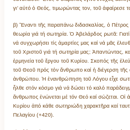
γι’ αὐτό ὁ Θεός, τιμωρώντας τον, τοῦ ἀφαίρεσε 
β) Ἔναντι τῆς παραπάνω διδασκαλίας, ὁ Πέτρος
θεωρία γιά τή σωτηρία. Ὁ Ἀβελάρδος ρωτᾶ: Γιατ
νά συγχωρήσει τίς ἁμαρτίες μας καί νά μᾶς ἐλε
τοῦ Χριστοῦ γιά τή σωτηρία μας; Ἀπαντώντας, κα
ἑρμηνεία τοῦ ἔργου τοῦ Κυρίου. Σκοπός τῆς ἐλε
τοῦ Θεοῦ πρός τόν ἄνθρωπο καί ἡ διέγερση τῆς 
ἀνθρώπου. Ἡ ἐνανθρώπηση τοῦ Λόγου εἶχε σωτηρ
ἦλθε στόν κόσμο γιά νά δώσει τό καλό παράδειγμ
ἄνθρωπος ἑνώνεται μέ τόν Θεό καί σώζεται. Οἱ
Κυρίου ἀπό κάθε σωτηριώδη χαρακτῆρα καί ταυτί
Πελαγίου (+420).