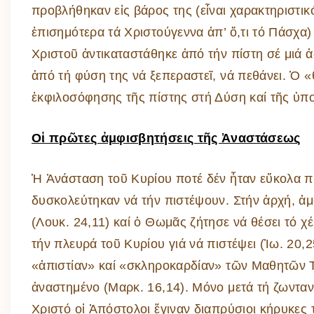
προβλήθηκαν εἰς βάρος της (εἶναι χαρακτηριστικό
ἐπισημότερα τά Χριστούγεννα ἀπ’ ὅ,τι τό Πάσχα)
Χριστοῦ ἀντικαταστάθηκε ἀπό τήν πίστη σέ μιά 
ἀπό τή φύση της νά ξεπεραστεῖ, νά πεθάνει. Ὁ 
ἐκφιλοσόφησης τῆς πίστης στή Δύση καί τῆς ὑπ
Οἱ πρῶτες ἀμφισβητήσεις τῆς Ἀναστάσεως
Ἡ Ἀνάσταση τοῦ Κυρίου ποτέ δέν ἦταν εὔκολα πισ
δυσκολεύτηκαν νά τήν πιστέψουν. Στήν ἀρχή, 
(Λουκ. 24,11) καί ὁ Θωμᾶς ζήτησε νά θέσει τό χ
τήν πλευρά τοῦ Κυρίου γιά νά πιστέψει (Ἰω. 20,
«ἀπιστίαν» καί «σκληροκαρδίαν» τῶν Μαθητῶν Τ
ἀναστημένο (Μαρκ. 16,14). Μόνο μετά τή ζωντα
Χριστό οἱ Ἀπόστολοι ἔγιναν διαπρύσιοι κήρυκες