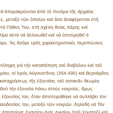
νά ἀπομακρύνεται ἀπό τό πνεῦμα τῆς ἀρχαίας
ως, μεταξύ τῶν ὁποίων καί ὅσα ἀναφέρονται στή
τό Πάθος Του, στή σχέση θείας Χάρης καί
ῖμα αὐτό νά ἀλλοιωθεῖ καί νά ὑποτιμηθεῖ ὁ
ε. Ἄς δοῦμε τρεῖς χαρακτηριστικές περιπτώσεις
ἀντίληψη γιά τήν καταπάτηση τοῦ διαβόλου καί τοῦ
ρίου, οἱ ἱερός Αὐγουστῖνος (354-430) καί Βερνάρδος
 καταχρήσεως τῆς ἐξουσίας τοῦ σατανᾶ» θεωρία.
 Θεό τήν ἐξουσία πάνω στούς νεκρούς, ὅμως
ς ἐξουσίας του, ὅταν ἀποπειράθηκε νά συλλάβει τόν
καιοδοσίας του, μεταξύ τῶν νεκρῶν, δηλαδή νά Τόν
 ἀποπείρας ἐναντίον ἑνός Δικαίου (τοῦ Χριστοῦ) καί