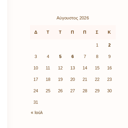
ρὰ
λίων
ικά
Αύγουστος 2026
κῶν
μός
Δ
Τ
Τ
Π
Π
Σ
Κ
ν
1
2
3
4
5
6
7
8
9
10
11
12
13
14
15
16
17
18
19
20
21
22
23
24
25
26
27
28
29
30
31
« Ιούλ