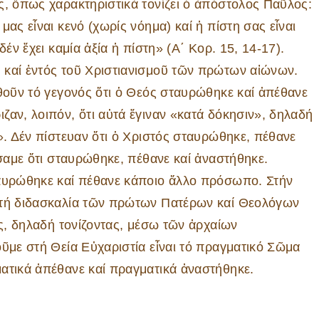
ς, ὅπως χαρακτηριστικά τονίζει ὁ ἀπόστολος Παῦλος:
ας εἶναι κενό (χωρίς νόημα) καί ἡ πίστη σας εἶναι
έν ἔχει καμία ἀξία ἡ πίστη» (Α΄ Κορ. 15, 14-17).
 καί ἐντός τοῦ Χριστιανισμοῦ τῶν πρώτων αἰώνων.
χθοῦν τό γεγονός ὅτι ὁ Θεός σταυρώθηκε καί ἀπέθανε
ζαν, λοιπόν, ὅτι αὐτά ἔγιναν «κατά δόκησιν», δηλαδή
». Δέν πίστευαν ὅτι ὁ Χριστός σταυρώθηκε, πέθανε
ίσαμε ὅτι σταυρώθηκε, πέθανε καί ἀναστήθηκε.
ταυρώθηκε καί πέθανε κάποιο ἄλλο πρόσωπο. Στήν
 τή διδασκαλία τῶν πρώτων Πατέρων καί Θεολόγων
ης, δηλαδή τονίζοντας, μέσω τῶν ἀρχαίων
οῦμε στή Θεία Εὐχαριστία εἶναι τό πραγματικό Σῶμα
ατικά ἀπέθανε καί πραγματικά ἀναστήθηκε.