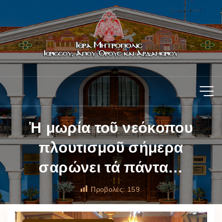
Ἡ μωρία τοῦ νεόκοπου
πλουτισμοῦ σήμερα
σαρώνει τά πάντα…
Προβολές:
159