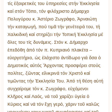
τίς ἐξαιρετικές του ὑπηρεσίες στήν Ἐκκλησία
καί στόν Τόπο, τόν φιλόχριστο Δήμαρχο
Πολυγύρου κ. Ἀστέριο Ζωγράφο, Ἀρναιώτη
τήν καταγωγή, πού τιμᾶ τήν γενέτειρά του, τή
Χαλκιδική καί στηρίζει τήν Τοπική Ἐκκλησία μέ
ὅλες του τίς δυνάμεις. Στόν κ. Δήμαρχο
ἐπεδόθη ἀπό τόν π. Κυπριανό πλακέτα –
εὐεργετήριο, ὡς ἐλάχιστο ἀντίδωρο γιά ὅσα ὁ
Δημοτικός αὐτός Ἄρχοντας προσφέρει στούς
πολίτες, ζῶντας εἰλικρινά τόν Χριστό καί
τιμῶντας τήν Ἐκκλησία Του. Ἀπό τή θέση αὐτή
συγχαίρομε τόν κ. Ζωγράφο, εὐχόμενοι
Κλῆρος καί Λαός, νά τοῦ χαρίζει ὑγεία ὁ
Κύριος καί νά τόν ἔχη γερό, χάριν τοῦ καλῶς