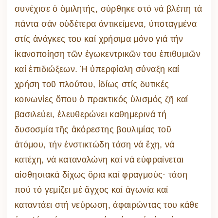
συνέχισε ὁ ὁμιλητής, σύρθηκε στό νά βλέπη τά
πάντα σάν οὐδέτερα ἀντικείμενα, ὑποταγμένα
στίς ἀνάγκες του καί χρήσιμα μόνο γιά τήν
ἱκανοποίηση τῶν ἐγωκεντρικῶν του ἐπιθυμιῶν
καί ἐπιδιώξεων. Ἡ ὑπερφίαλη σύναξη καί
χρήση τοῦ πλούτου, ἰδίως στίς δυτικές
κοινωνίες ὅπου ὁ πρακτικός ὑλισμός ζῆ καί
βασιλεύει, ἐλευθερώνει καθημερινά τή
δυσοσμία τῆς ἀκόρεστης βουλιμίας τοῦ
ἀτόμου, τήν ἐνστικτώδη τάση νά ἔχη, νά
κατέχη, νά καταναλώνη καί νά εὐφραίνεται
αἰσθησιακά δίχως ὅρια καί φραγμούς· τάση
πού τό γεμίζει μέ ἄγχος καί ἀγωνία καί
καταντάει στή νεύρωση, ἀφαιρώντας του κάθε