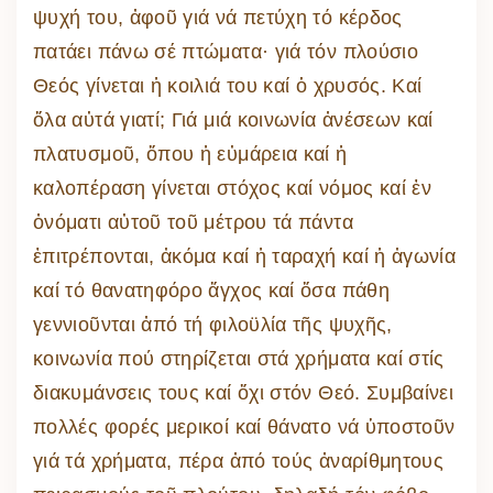
ψυχή του, ἀφοῦ γιά νά πετύχη τό κέρδος
πατάει πάνω σέ πτώματα· γιά τόν πλούσιο
Θεός γίνεται ἡ κοιλιά του καί ὁ χρυσός. Καί
ὅλα αὐτά γιατί; Γιά μιά κοινωνία ἀνέσεων καί
πλατυσμοῦ, ὅπου ἡ εὐμάρεια καί ἡ
καλοπέραση γίνεται στόχος καί νόμος καί ἐν
ὀνόματι αὐτοῦ τοῦ μέτρου τά πάντα
ἐπιτρέπονται, ἀκόμα καί ἡ ταραχή καί ἡ ἀγωνία
καί τό θανατηφόρο ἄγχος καί ὅσα πάθη
γεννιοῦνται ἀπό τή φιλοϋλία τῆς ψυχῆς,
κοινωνία πού στηρίζεται στά χρήματα καί στίς
διακυμάνσεις τους καί ὄχι στόν Θεό. Συμβαίνει
πολλές φορές μερικοί καί θάνατο νά ὑποστοῦν
γιά τά χρήματα, πέρα ἀπό τούς ἀναρίθμητους