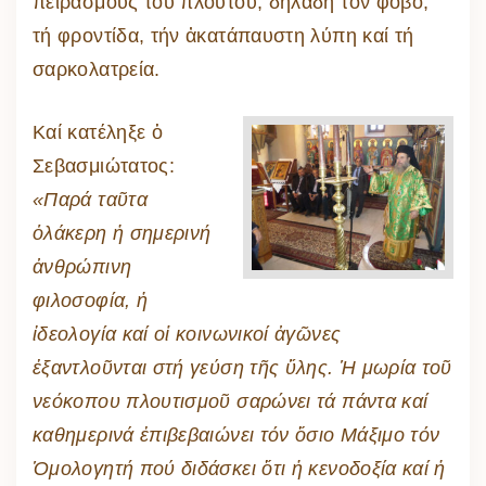
πειρασμούς τοῦ πλούτου, δηλαδή τόν φόβο,
τή φροντίδα, τήν ἀκατάπαυστη λύπη καί τή
σαρκολατρεία.
Καί κατέληξε ὁ
Σεβασμιώτατος:
«Παρά ταῦτα
ὁλάκερη ἡ σημερινή
ἀνθρώπινη
φιλοσοφία, ἡ
ἰδεολογία καί οἱ κοινωνικοί ἀγῶνες
ἐξαντλοῦνται στή γεύση τῆς ὕλης. Ἡ μωρία τοῦ
νεόκοπου πλουτισμοῦ σαρώνει τά πάντα καί
καθημερινά ἐπιβεβαιώνει τόν ὅσιο Μάξιμο τόν
Ὁμολογητή πού διδάσκει ὅτι ἡ κενοδοξία καί ἡ