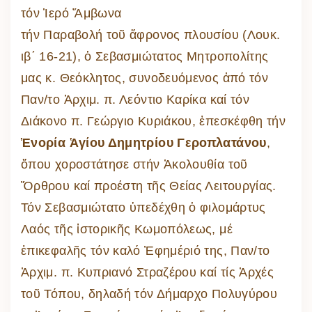
τόν Ἱερό Ἄμβωνα
τήν Παραβολή τοῦ ἄφρονος πλουσίου (Λουκ.
ιβ΄ 16-21), ὁ Σεβασμιώτατος Μητροπολίτης
μας κ. Θεόκλητος, συνοδευόμενος ἀπό τόν
Παν/το Ἀρχιμ. π. Λεόντιο Καρίκα καί τόν
Διάκονο π. Γεώργιο Κυριάκου, ἐπεσκέφθη τήν
Ἐνορία Ἁγίου Δημητρίου Γεροπλατάνου
,
ὅπου χοροστάτησε στήν Ἀκολουθία τοῦ
Ὄρθρου καί προέστη τῆς Θείας Λειτουργίας.
Τόν Σεβασμιώτατο ὑπεδέχθη ὁ φιλομάρτυς
Λαός τῆς ἱστορικῆς Κωμοπόλεως, μέ
ἐπικεφαλῆς τόν καλό Ἐφημέριό της, Παν/το
Ἀρχιμ. π. Κυπριανό Στραζέρου καί τίς Ἀρχές
τοῦ Τόπου, δηλαδή τόν Δήμαρχο Πολυγύρου