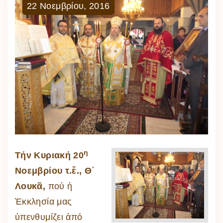
22
Νοεμβρίου
,
2016
η
Τήν Κυριακή 20
Νοεμβρίου τ.ἔ., Θ΄
Λουκᾶ,
πού ἡ
Ἐκκλησία μας
ὑπενθυμίζει ἀπό