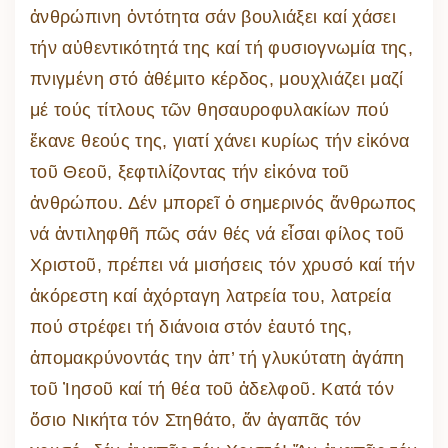
ἀνθρώπινη ὀντότητα σάν βουλιάξει καί χάσει
τήν αὐθεντικότητά της καί τή φυσιογνωμία της,
πνιγμένη στό ἀθέμιτο κέρδος, μουχλιάζει μαζί
μέ τούς τίτλους τῶν θησαυροφυλακίων πού
ἔκανε θεούς της, γιατί χάνει κυρίως τήν εἰκόνα
τοῦ Θεοῦ, ξεφτιλίζοντας τήν εἰκόνα τοῦ
ἀνθρώπου. Δέν μπορεῖ ὁ σημερινός ἄνθρωπος
νά ἀντιληφθῆ πῶς σάν θές νά εἶσαι φίλος τοῦ
Χριστοῦ, πρέπει νά μισήσεις τόν χρυσό καί τήν
ἀκόρεστη καί ἀχόρταγη λατρεία του, λατρεία
πού στρέφει τή διάνοια στόν ἑαυτό της,
ἀπομακρύνοντάς την ἀπ’ τή γλυκύτατη ἀγάπη
τοῦ Ἰησοῦ καί τή θέα τοῦ ἀδελφοῦ. Κατά τόν
ὅσιο Νικήτα τόν Στηθάτο, ἄν ἀγαπᾶς τόν