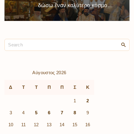
δώσω ἕναν καλύτερο κόσμο…
Αύγουστος 2026
Δ
Τ
Τ
Π
Π
Σ
Κ
1
2
3
4
5
6
7
8
9
10
11
12
13
14
15
16