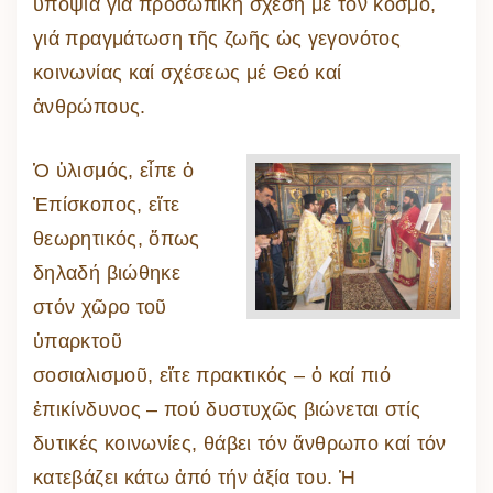
ὑποψία γιά προσωπική σχέση μέ τόν κόσμο,
γιά πραγμάτωση τῆς ζωῆς ὡς γεγονότος
κοινωνίας καί σχέσεως μέ Θεό καί
ἀνθρώπους.
Ὁ ὑλισμός, εἶπε ὁ
Ἐπίσκοπος, εἴτε
θεωρητικός, ὅπως
δηλαδή βιώθηκε
στόν χῶρο τοῦ
ὑπαρκτοῦ
σοσιαλισμοῦ, εἴτε πρακτικός – ὁ καί πιό
ἐπικίνδυνος – πού δυστυχῶς βιώνεται στίς
δυτικές κοινωνίες, θάβει τόν ἄνθρωπο καί τόν
κατεβάζει κάτω ἀπό τήν ἀξία του. Ἡ