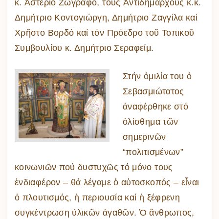
κ. Ἀστέριο Ζωγράφο, τούς Ἀντιδημάρχους κ.κ.
Δημήτριο Κοντογιώργη, Δημήτριο Ζαγγίλα καί
Χρῆστο Βορδό καί τόν Πρόεδρο τοῦ Τοπικοῦ
Συμβουλίου κ. Δημήτριο Σεραφείμ.
Στήν ὁμιλία του ὁ
Σεβασμιώτατος
ἀναφέρθηκε στό
ὀλίσθημα τῶν
σημερινῶν
“πολιτισμένων”
κοινωνιῶν πού δυστυχῶς τό μόνο τους
ἐνδιαφέρον – θά λέγαμε ὁ αὐτοσκοπός – εἶναι
ὁ πλουτισμός, ἡ περιουσία καί ἡ ξέφρενη
συγκέντρωση ὑλικῶν ἀγαθῶν. Ὁ ἄνθρωπος,