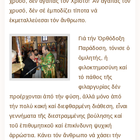
χρυσό, δέν ἀγαπᾶς τόν Χριστό! Ἄν ἀγαπᾶς τόν
χρυσό, δέν σέ ἐμποδίζει τίποτα νά
ἐκμεταλλεύεσαι τόν ἄνθρωπο.
Γιά τήν Ὀρθόδοξη
Παράδοση, τόνισε ὁ
ὁμιλητής, ἡ
φιλοκτημοσύνη καί
τό πάθος τῆς
φιλαργυρίας δέν
προέρχονται ἀπό τήν φύση, ἀλλά μόνο ἀπό
τήν πολύ κακή καί διεφθαρμένη διάθεση, εἶναι
γεννήματα τῆς διεστραμμένης βούλησης καί
τοῦ ἐπιθυμητικοῦ καί ἐπικίνδυνη ψυχική
ἀρρώστια. Κάνει τόν ἄνθρωπο νά χάσει τήν