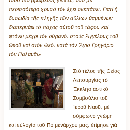
τόσο πιό βρωμερός γίνεται, ὅσο μέ
περισσότερο χρυσό τόν ἔχει σκεπάσει. Γιατί ἡ
δυσωδία τῆς πληγῆς τῶν ἀθλίων θαμμένων
διαπερνάει τό πάχος αὐτοῦ τοῦ τάφου καί
φτάνει μέχρι τόν οὐρανό, στούς Ἀγγέλους τοῦ
Θεοῦ καί στόν Θεό, κατά τόν Ἅγιο Γρηγόριο
τόν Παλαμᾶ!»
Στό τέλος τῆς Θείας
Λειτουργίας τό
Ἐκκλησιαστικό
Συμβούλιο τοῦ
Ἱεροῦ Ναοῦ, μέ
σύμφωνο γνώμη
καί εὐλογία τοῦ Ποιμενάρχου μας, ἐτίμησε γιά