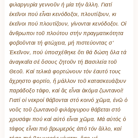
φιλαργυρία γεννοῦν ἡ μία τήν ἄλλη. Γιατί
ἐκεῖνοι πού εἶναι κενόδοξοι, πλουτίζουν, κι
ἐκεῖνοι πού πλουτίζουν, γίνονται κενόδοξοι. Οἱ
ἄνθρωποι τοῦ πλούτου στήν πραγματικότητα
φοβοῦνται τή φτώχεια, μή πιστεύοντας σ’
Ἐκεῖνον, πού ὑποσχέθηκε ὅτι θά δώση ὅλα τά
ἀναγκαῖα σέ ὅσους ζητοῦν τή Βασιλεία τοῦ
Θεοῦ. Καί τελικά φορτώνουν τόν ἑαυτό τους
ἄχρηστο φορτίο, ἤ μάλλον τοῦ κατασκευάζουν
παράδοξο τάφο, καί ἄς εἶναι ἀκόμα ζωντανοί!
Γιατί οἱ νεκροί θάβονται στό κοινό χῶμα, ἐνῶ ὁ
νοῦς τοῦ ζωντανοῦ φιλάργυρου θάβεται στό
χρυσάφι πού καί αὐτό εἶναι χῶμα. Μά αὐτός ὁ
τάφος εἶναι πιό βρωμερός ἀπό τόν ἄλλο, καί