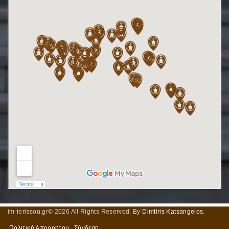
im-ierissou.gr©
2026
All Rights Reserved. By
Dimtiris Katsangelos
.
Πολιτική Απορρήτου
Σύνδεση