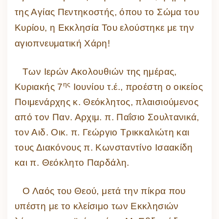
της Αγίας Πεντηκοστής, όπου το Σώμα του
Κυρίου, η Εκκλησία Του ελούστηκε με την
αγιοπνευματική Χάρη!
Των Ιερών Ακολουθιών της ημέρας,
ης
Κυριακής 7
Ιουνίου τ.έ., προέστη ο οικείος
Ποιμενάρχης κ. Θεόκλητος, πλαισιούμενος
από τον Παν. Αρχιμ. π. Παΐσιο Σουλτανικά,
τον Αιδ. Οικ. π. Γεώργιο Τρικκαλιώτη και
τους Διακόνους π. Κωνσταντίνο Ισαακίδη
και π. Θεόκλητο Παρδάλη.
Ο Λαός του Θεού, μετά την πίκρα που
υπέστη με το κλείσιμο των Εκκλησιών