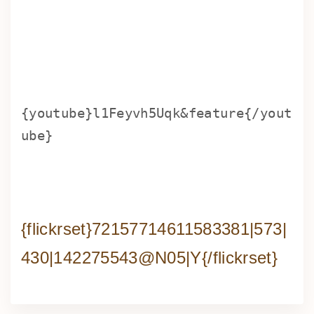
{youtube}l1Feyvh5Uqk&feature
{/yout
ube}
{flickrset}72157714611583381|573|
430|142275543@N05|Y{/flickrset}