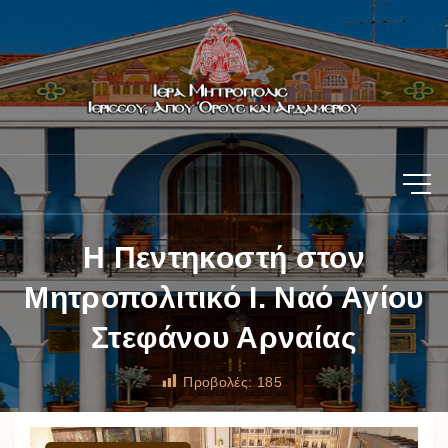
Η Πεντηκοστή στον
Μητροπολιτικό Ι. Ναό Αγίου
Στεφάνου Αρναίας
Προβολές:
185