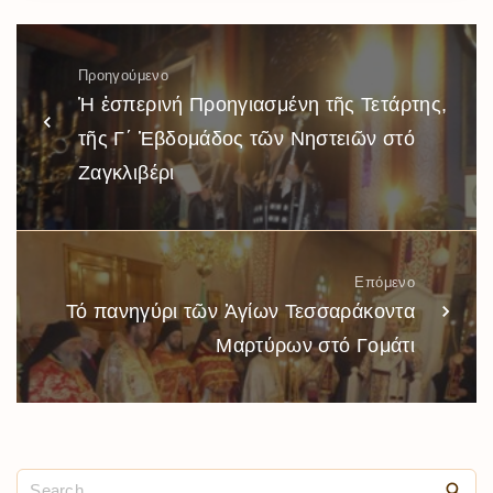
Προηγούμενο
Ἡ ἑσπερινή Προηγιασμένη τῆς Τετάρτης,
τῆς Γ΄ Ἑβδομάδος τῶν Νηστειῶν στό
Ζαγκλιβέρι
Επόμενο
Τό πανηγύρι τῶν Ἁγίων Τεσσαράκοντα
Μαρτύρων στό Γομάτι