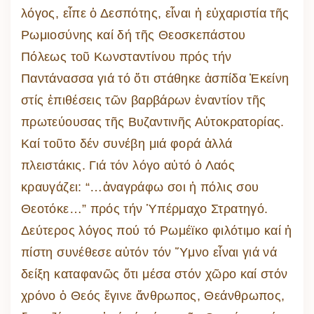
λόγος, εἶπε ὁ Δεσπότης, εἶναι ἡ εὐχαριστία τῆς
Ρωμιοσύνης καί δή τῆς Θεοσκεπάστου
Πόλεως τοῦ Κωνσταντίνου πρός τήν
Παντάνασσα γιά τό ὅτι στάθηκε ἀσπίδα Ἐκείνη
στίς ἐπιθέσεις τῶν βαρβάρων ἐναντίον τῆς
πρωτεύουσας τῆς Βυζαντινῆς Αὑτοκρατορίας.
Καί τοῦτο δέν συνέβη μιά φορά ἀλλά
πλειστάκις. Γιά τόν λόγο αὐτό ὁ Λαός
κραυγάζει: “…ἀναγράφω σοι ἡ πόλις σου
Θεοτόκε…” πρός τήν Ὑπέρμαχο Στρατηγό.
Δεύτερος λόγος πού τό Ρωμέϊκο φιλότιμο καί ἡ
πίστη συνέθεσε αὐτόν τόν Ὕμνο εἶναι γιά νά
δείξη καταφανῶς ὅτι μέσα στόν χῶρο καί στόν
χρόνο ὁ Θεός ἔγινε ἄνθρωπος, Θεάνθρωπος,