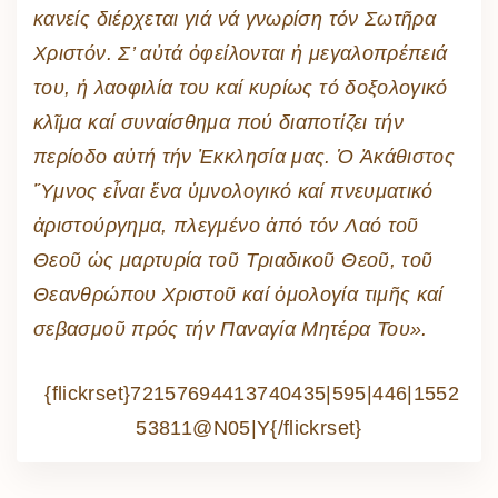
κανείς διέρχεται γιά νά γνωρίση τόν Σωτῆρα
Χριστόν. Σ’ αὐτά ὀφείλονται ἡ μεγαλοπρέπειά
του, ἡ λαοφιλία του καί κυρίως τό δοξολογικό
κλῖμα καί συναίσθημα πού διαποτίζει τήν
περίοδο αὐτή τήν Ἐκκλησία μας. Ὁ Ἀκάθιστος
Ὕμνος εἶναι ἕνα ὑμνολογικό καί πνευματικό
ἀριστούργημα, πλεγμένο ἀπό τόν Λαό τοῦ
Θεοῦ ὡς μαρτυρία τοῦ Τριαδικοῦ Θεοῦ, τοῦ
Θεανθρώπου Χριστοῦ καί ὁμολογία τιμῆς καί
σεβασμοῦ πρός τήν Παναγία Μητέρα Του».
{flickrset}72157694413740435|595|446|1552
53811@N05|Y{/flickrset}