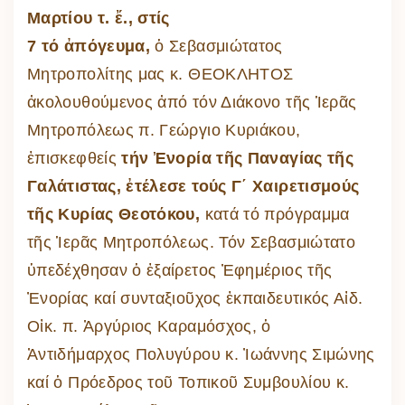
Μαρτίου τ. ἔ., στίς
7 τό ἀπόγευμα,
ὁ Σεβασμιώτατος
Μητροπολίτης μας κ. ΘΕΟΚΛΗΤΟΣ
ἀκολουθούμενος ἀπό τόν Διάκονο τῆς Ἱερᾶς
Μητροπόλεως π. Γεώργιο Κυριάκου,
ἐπισκεφθείς
τήν Ἐνορία τῆς Παναγίας τῆς
Γαλάτιστας, ἐτέλεσε τούς Γ΄ Χαιρετισμούς
τῆς Κυρίας Θεοτόκου,
κατά τό πρόγραμμα
τῆς Ἱερᾶς Μητροπόλεως. Τόν Σεβασμιώτατο
ὑπεδέχθησαν ὁ ἐξαίρετος Ἐφημέριος τῆς
Ἐνορίας καί συνταξιοῦχος ἐκπαιδευτικός Αἰδ.
Οἰκ. π. Ἀργύριος Καραμόσχος, ὁ
Ἀντιδήμαρχος Πολυγύρου κ. Ἰωάννης Σιμώνης
καί ὁ Πρόεδρος τοῦ Τοπικοῦ Συμβουλίου κ.