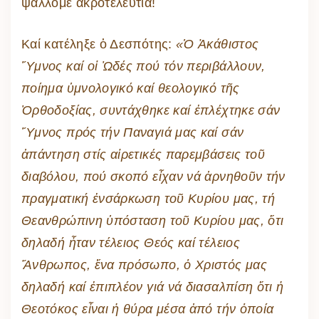
ψάλλομε ἀκροτελεύτια!
Καί κατέληξε ὁ Δεσπότης:
«Ὁ Ἀκάθιστος
Ὕμνος καί οἱ Ὠδές πού τόν περιβάλλουν,
ποίημα ὑμνολογικό καί θεολογικό τῆς
Ὀρθοδοξίας, συντάχθηκε καί ἐπλέχτηκε σάν
Ὕμνος πρός τήν Παναγιά μας καί σάν
ἀπάντηση στίς αἱρετικές παρεμβάσεις τοῦ
διαβόλου, πού σκοπό εἶχαν νά ἀρνηθοῦν τήν
πραγματική ἐνσάρκωση τοῦ Κυρίου μας, τή
Θεανθρώπινη ὑπόσταση τοῦ Κυρίου μας, ὅτι
δηλαδή ἦταν τέλειος Θεός καί τέλειος
Ἄνθρωπος, ἕνα πρόσωπο, ὁ Χριστός μας
δηλαδή καί ἐπιπλέον γιά νά διασαλπίση ὅτι ἡ
Θεοτόκος εἶναι ἡ θύρα μέσα ἀπό τήν ὁποία