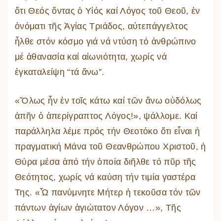
ὅτι Θεός ὄντας ὁ Υἱός καί Λόγος τοῦ Θεοῦ, ἐν
ὀνόματι τῆς Ἁγίας Τριάδος, αὐτεπάγγελτος
ἦλθε στόν κόσμο γιά νά ντύση τό ἀνθρώπινο
μέ ἀθανασία καί αἰωνιότητα, χωρίς νά
ἐγκαταλείψη “τά ἄνω”.
«Ὅλως ἦν ἐν τοῖς κάτω καί τῶν ἄνω οὐδόλως
ἀπῆν ὁ ἀπερίγραπτος Λόγος!», ψάλλομε. Καί
παράλληλα λέμε πρός τήν Θεοτόκο ὅτι εἶναι ἡ
πραγματική Μάνα τοῦ Θεανθρώπου Χριστοῦ, ἡ
Θύρα μέσα ἀπό τήν ὁποία διῆλθε τό πῦρ τῆς
Θεότητος, χωρίς νά καύση τήν τιμία γαστέρα
Της. «Ὦ πανύμνητε Μήτερ ἡ τεκοῦσα τόν τῶν
πάντων ἁγίων ἁγιώτατον Λόγον …», Τῆς