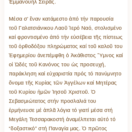
Ἐμμανουήλ Σειρᾶς.
Μέσα σ’ ἕναν κατάμεστο ἀπό τήν παρουσία
τοῦ Γαλατσιάνικου Λαοῦ Ἱερό Ναό, στολισμένο
καί φροντισμένο ἀπό τήν εὐσέβεια τῆς πίστεως
τοῦ ὀρθοδόξου πληρώματος καί τοῦ καλοῦ του
Ἐφημερίου ἀνεπέμφθη ὁ Ἀκάθιστος Ὕμνος καί
οἱ Ὠδές τοῦ Κανόνος του ὡς προσευχή,
παράκληση καί εὐχαριστία πρός τό πανύμνητο
ὄνομα τῆς Κυρίας τῶν Ἀγγέλων καί Μητέρας
τοῦ Κυρίου ἡμῶν Ἰησοῦ Χριστοῦ. Ὁ
Σεβασμιώτατος στήν προσλαλιά του
ἑρμήνευσε μέ ἁπλᾶ λόγια τό γιατί μέσα στή
Μεγάλη Τεσσαρακοστή ἀναμέλπεται αὐτό τό
“δοξαστικό” στή Παναγία μας. Ὁ πρῶτος