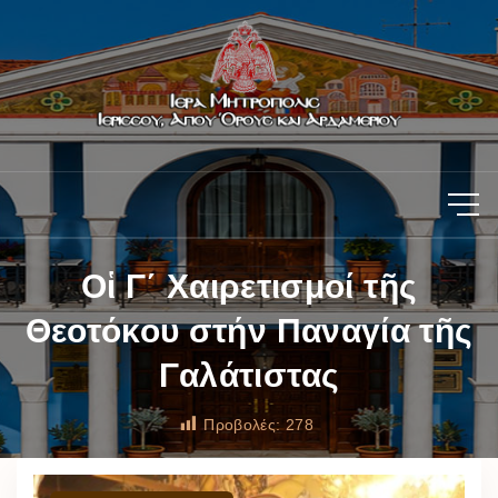
Οἱ Γ΄ Χαιρετισμοί τῆς
Θεοτόκου στήν Παναγία τῆς
Γαλάτιστας
Προβολές:
278