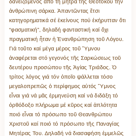
δανειζόμενος ἀπό τή μήτρα τῆς Θεοτόκου τήν
ἀνθρώπινη σάρκα. Ἀπαντῶντας ἔτσι
κατηγορηματικά σέ ἐκείνους πού ἐκήρυτταν ὅτι
“φασματική”, δηλαδή φανταστική καί ὄχι
πραγματική ἦταν ἡ Ἐνανθρώπηση τοῦ Λόγου.
Γιά τοῦτο καί μέγα μέρος τοῦ Ὕμνου
ἀναφέρεται στό γεγονός τῆς Σαρκώσεως τοῦ
δευτέρου προσώπου τῆς Ἁγίας Τριάδος. Ὁ
τρίτος λόγος γιά τόν ὁποῖο ψάλλεται τόσο
μεγαλοπρεπῶς ὁ περίφημος αὐτός Ὕμνος
εἶναι γιά νά μᾶς ἑρμηνεύση καί νά διδάξη τό
ὀρθόδοξο πλήρωμα μέ κῦρος καί ἁπλότητα
ποιό εἶναι τό πρόσωπο τοῦ Θεανθρώπου
Χριστοῦ καί ποιό τό πρόσωπο τῆς Παναγίας
Μητέρας Του. Δηλαδή νά διασαφήση ἐμμελῶς