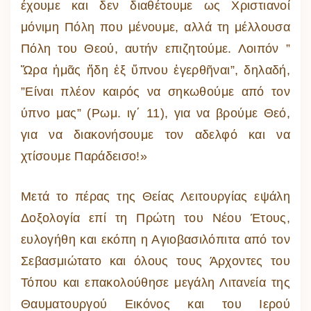
έχουμε και δεν διαθέτουμε ως Χριστιανοί
μόνιμη Πόλη που μένουμε, αλλά τη μέλλουσα
Πόλη του Θεού, αυτήν επιζητούμε. Λοιπόν ”
Ὥρα ἡμᾶς ἤδη ἐξ ὕπνου ἐγερθῆναι”, δηλαδή,
”Είναι πλέον καιρός να σηκωθούμε από τον
ύπνο μας” (Ρωμ. ιγ΄ 11), για να βρούμε Θεό,
για να διακονήσουμε τον αδελφό και να
χτίσουμε Παράδεισο!»
Μετά το πέρας της Θείας Λειτουργίας εψάλη
Δοξολογία επί τη Πρώτη του Νέου Έτους,
ευλογήθη και εκόπη η Αγιοβασιλόπιτα από τον
Σεβασμιώτατο και όλους τους Άρχοντες του
Τόπου και επακολούθησε μεγάλη Λιτανεία της
Θαυματουργού Εικόνος και του Ιερού