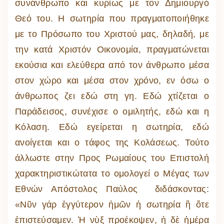
συνάνθρωπο και κυρίως με τον Δημιουργό
Θεό του. Η σωτηρία που πραγματοποιήθηκε
με το Πρόσωπο του Χριστού μας, δηλαδή, με
την κατά Χριστόν Οικονομία, πραγματώνεται
εκούσια και ελεύθερα από τον άνθρωπο μέσα
στον χώρο και μέσα στον χρόνο, εν όσω ο
άνθρωπος ζει εδώ στη γη. Εδώ χτίζεται ο
Παράδεισος, συνέχισε ο ομιλητής, εδώ και η
Κόλαση. Εδώ εγείρεται η σωτηρία, εδώ
ανοίγεται και ο τάφος της Κολάσεως. Τούτο
άλλωστε στην Προς Ρωμαίους του Επιστολή
χαρακτηριστικώτατα το ομολογεί ο Μέγας των
Εθνών Απόστολος Παύλος διδάσκοντας:
«Νῦν γάρ ἐγγύτερον ἡμῶν ἡ σωτηρία ἢ ὅτε
ἐπιστεύσαμεν. Ἡ νὺξ προέκοψεν, ἡ δὲ ἡμέρα