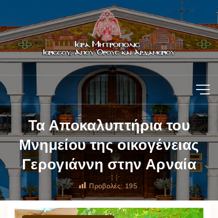
Τα Αποκαλυπτήρια του
Μνημείου της οικογένειας
Γερογιάννη στην Αρναία
Προβολές:
195