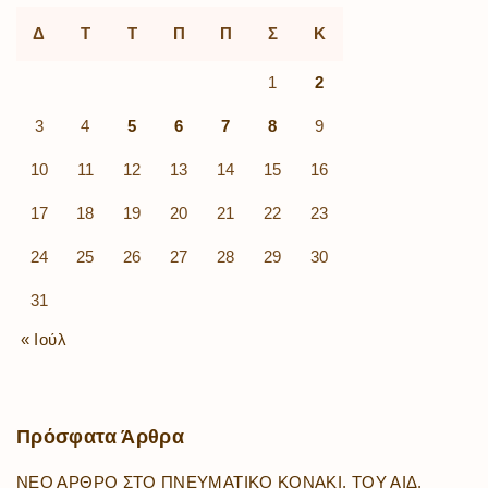
Δ
Τ
Τ
Π
Π
Σ
Κ
1
2
3
4
5
6
7
8
9
10
11
12
13
14
15
16
17
18
19
20
21
22
23
24
25
26
27
28
29
30
31
« Ιούλ
Πρόσφατα
Άρθρα
ΝΕΟ ΑΡΘΡΟ ΣΤΟ ΠΝΕΥΜΑΤΙΚΟ ΚΟΝΑΚΙ, ΤΟΥ ΑΙΔ.