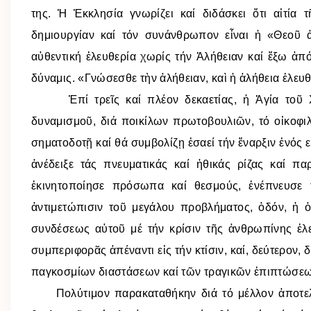
της. Ἡ Ἐκκλησία γνωρίζει καί διδάσκει ὅτι αἰτί
δημιουργίαν καί τόν συνάνθρωπον εἶναι ἡ «Θεοῦ ἀ
αὐθεντική ἐλευθερία χωρίς τήν Ἀλήθειαν καί ἔξω ἀπό
δύναμις. «Γνώσεσθε τὴν ἀλήθειαν, καὶ ἡ ἀλήθεια ἐλευθ
Ἐπί τρεῖς καί πλέον δεκαετίας, ἡ Ἁγία τοῦ Χρ
δυναμισμοῦ, διά ποικίλων πρωτοβουλιῶν, τό οἰκοφι
σηματοδοτῇ καί θά συμβολίζῃ ἐσαεί τήν ἔναρξιν ἑνός
ἀνέδειξε τάς πνευματικάς καί ἠθικάς ρίζας καί π
ἐκινητοποίησε πρόσωπα καί θεσμούς, ἐνέπνευσε τ
ἀντιμετώπισιν τοῦ μεγάλου προβλήματος, ὁδόν, ἡ ὁ
συνδέσεως αὐτοῦ μέ τήν κρίσιν τῆς ἀνθρωπίνης ἐλε
συμπεριφορᾶς ἀπέναντι εἰς τήν κτίσιν, καί, δεύτερον
παγκοσμίων διαστάσεων καί τῶν τραγικῶν ἐπιπτώσεω
Πολύτιμον παρακαταθήκην διά τό μέλλον ἀποτελε