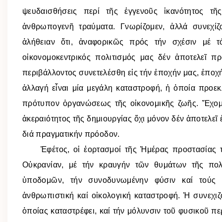
ψευδαισθήσεις περί τῆς ἐγγενοῦς ἱκανότητος τ
ἀνθρωπογενῆ τραύματα. Γνωρίζομεν, ἀλλά συνεχ
ἀλήθειαν ὅτι, ἀναφορικῶς πρός τήν σχέσιν μέ τ
οἰκονομοκεντρικός πολιτισμός μας δέν ἀποτελεῖ π
περιβάλλοντος συνετελέσθη εἰς τήν ἐποχήν μας, ἐποχή
ἀλλαγή εἶναι μία μεγάλη καταστροφή, ἡ ὁποία προε
πρότυπον ὀργανώσεως τῆς οἰκονομικῆς ζωῆς. Ἔχομε
ἀκεραιότητος τῆς δημιουργίας ὄχι μόνον δέν ἀποτελεῖ 
διά πραγματικήν πρόοδον.
Ἐφέτος, οἱ ἑορτασμοί τῆς Ἡμέρας προστασίας τῆ
Οὐκρανίαν, μέ τήν κραυγήν τῶν θυμάτων τῆς πολ
ὑποδομῶν, τήν συνοδυνωμένην φύσιν καί τούς 
ἀνθρωπιστική καί οἰκολογική καταστροφή. Ἡ συνεχιζ
ὁποίας καταστρέφει, καί τήν μόλυνσιν τοῦ φυσικοῦ πε