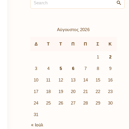
ρὰ
λίων
ικά
κῶν
μός
Αύγουστος 2026
ν
Δ
Τ
Τ
Π
Π
Σ
Κ
1
2
3
4
5
6
7
8
9
10
11
12
13
14
15
16
17
18
19
20
21
22
23
24
25
26
27
28
29
30
31
« Ιούλ