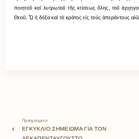
ποιητοῦ καί λυτρωτοῦ τῆς κτίσεως ὅλης, τοῦ ἀρχηγ
Θεοῦ, ᾯ ἡ δόξα καί τό κράτος εἰς τούς ἀπεράντους αἰ
Προηγούμενο
ΕΓΚΥΚΛΙΟ ΣΗΜΕΙΩΜΑ ΓΙΑ ΤΟΝ
ΔΕΚΑΠΕΝΤΑΥΓΟΥΣΤΟ