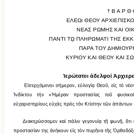
† Β Α Ρ Θ 
ΕΛΕΩι ΘΕΟΥ ΑΡΧΙΕΠΙΣ
ΝΕΑΣ ΡΩΜΗΣ ΚΑΙ ΟΙ
ΠΑΝΤΙ Τῼ ΠΛΗΡΩΜΑΤΙ ΤΗΣ ΕΚΚ
ΠΑΡΑ ΤΟΥ ΔΗΜΙΟΥΡ
ΚΥΡΙΟΥ ΚΑΙ ΘΕΟΥ ΚΑΙ Σ
Ἱερώτατοι ἀδελφοί Ἀρχιερε
Εἰσερχόμενοι σήμερον, εὐλογίᾳ Θεοῦ, εἰς τό νέο
Ἰνδίκτου τήν «Ἡμέραν προστασίας τοῦ φυσικο
εὐχαριστηρίους εὐχάς πρός τόν Κτίστην τῶν ἁπάντων 
Διακηρύσσομεν καί πάλιν γεγονυίᾳ τῇ φωνῇ, ὅτι ὁ 
προστασίαν της ἀνήκουν εἰς τόν πυρῆνα τῆς Ὀρθοδόξο