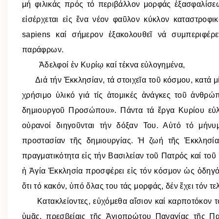
μή φιλικάς πρός τό περιβάλλον μορφάς ἐξασφαλίσε
εἰσέρχεται εἰς ἕνα νέον φαῦλον κύκλον καταστροφι
sapiens καί σήμερον ἐξακολουθεῖ νά συμπεριφέ
παράφρων.
Ἀδελφοί ἐν Κυρίῳ καί τέκνα εὐλογημένα,
Διά τήν Ἐκκλησίαν, τά στοιχεῖα τοῦ κόσμου, κατά μ
χρήσιμο ὑλικό γιά τίς ἀτομικές ἀνάγκες τοῦ ἀνθρ
δημιουργοῦ Προσώπου». Πάντα τά ἔργα Κυρίου εὐλο
οὐρανοί διηγοῦνται τήν δόξαν Του. Αὐτό τό μήνυ
προστασίαν τῆς δημιουργίας. Ἡ ζωή τῆς Ἐκκλησί
πραγματικότητα εἰς τήν Βασιλείαν τοῦ Πατρός καί τοῦ
ἡ Ἁγία Ἐκκλησία προσφέρει εἰς τόν κόσμον ὡς ὁδηγόν
ὅτι τό κακόν, ὑπό ὅλας του τάς μορφάς, δέν ἔχει τόν τε
Κατακλείοντες, εὐχόμεθα αἴσιον καί καρποτόκον τόν
ὑμᾶς, πρεσβείαις τῆς Ἁγιοπρώτου Παναγίας τῆς Πα