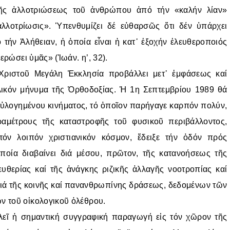
α τῆς ἀλλοτριώσεως τοῦ ἀνθρώπου ἀπό τήν «καλήν λίαν»
λλοτρίωσις». Ὑπενθυμίζει δέ εὐθαρσῶς ὅτι δέν ὑπάρχει
 τήν Ἀλήθειαν, ἡ ὁποία εἶναι ἡ κατ᾿ ἐξοχήν ἐλευθεροποιός
ερώσει ὑμᾶς» (Ἰωάν. η’, 32).
ιστοῦ Μεγάλη Ἐκκλησία προβάλλει μετ᾿ ἐμφάσεως καί
λικόν μήνυμα τῆς Ὀρθοδοξίας. Ἡ 1η Σεπτεμβρίου 1989 θά
 εὐλογημένου κινήματος, τό ὁποῖον παρήγαγε καρπόν πολύν,
αραμέτρους τῆς καταστροφῆς τοῦ φυσικοῦ περιβάλλοντος,
όν λοιπόν χριστιανικόν κόσμον, ἔδειξε τήν ὁδόν πρός
ποία διαβαίνει διά μέσου, πρῶτον, τῆς κατανοήσεως τῆς
υθερίας καί τῆς ἀνάγκης ριζικῆς ἀλλαγῆς νοοτροπίας καί
, διά τῆς κοινῆς καί πανανθρωπίνης δράσεως, δεδομένων τῶν
ν τοῦ οἰκολογικοῦ ὀλέθρου.
ῖ ἡ σημαντική συγγραφική παραγωγή εἰς τόν χῶρον τῆς