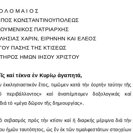
Ποιμαντική Διακονία
Εκκλησιαστική
Θεῖον Κήρυγμα – Ἱε
Ἐργαστήριο
κατασκήνωση
Ἐξομολόγηση
Συντηρήσεως Κειμη
Ο Λ Ο Μ Α Ι Ο Σ
Ἀρχιερατικές
Περιφέρειες
Φιλόπτωχο Ταμεῖο
Αἴθουσες – Πνευματ
Βυζαντινή Μουσική
ΚΟΠΟΣ ΚΩΝΣΤΑΝΤΙΝΟΥΠΟΛΕΩΣ
Κέντρα
Ημερολόγιο Ι.Μ
Σχολές Ἐκκλησιαστι
ΚΟΥΜΕΝΙΚΟΣ ΠΑΤΡΙΑΡΧΗΣ
Ραδιοφωνικός Σταθ
Tεχνῶν
Πρόγραμμα Ἱερῶν
Ἀκολουθιῶν
ΛΗΣΙΑΣ ΧΑΡΙΝ, ΕΙΡΗΝΗΝ ΚΑΙ ΕΛΕΟΣ
Πρωτοβουλία Γονέω
ΓΟΥ ΠΑΣΗΣ ΤΗΣ ΚΤΙΣΕΩΣ
ΩΤΗΡΟΣ ΗΜΩΝ ΙΗΣΟΥ ΧΡΙΣΤΟΥ
ῖς καί τέκνα ἐν Κυρίῳ ἀγαπητά,
ν ἐκκλησιαστικόν ἔτος, τιμῶμεν κατά τήν ἑορτήν ταύτην τῆς
ῦ περιβάλλοντος» καί ἀναπέμπομεν δοξολογικάς καί
διά τό «μέγα δῶρον τῆς δημιουργίας».
σεβασμός πρός τήν κτίσιν καί ἡ διαρκής μέριμνα διά τήν
υ ἡμῶν ταυτότητος, ὡς ἕν ἐκ τῶν τιμαλφεστάτων στοιχείων