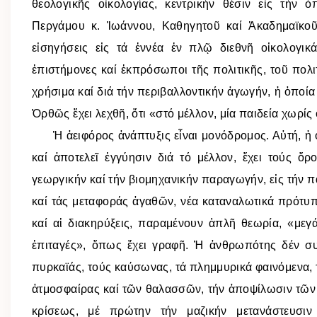
θεολογικῆς οἰκολογίας, κεντρικήν θέσιν εἰς τήν 
Περγάμου κ. Ἰωάννου, Καθηγητοῦ καί Ἀκαδημαϊκοῦ
εἰσηγήσεις εἰς τά ἐννέα ἐν πλῷ διεθνῆ οἰκολογικά
ἐπιστήμονες καί ἐκπρόσωποι τῆς πολιτικῆς, τοῦ πολιτ
χρήσιμα καί διά τήν περιβαλλοντικήν ἀγωγήν, ἡ ὁποία
Ὀρθῶς ἔχει λεχθῆ, ὅτι «στό μέλλον, μία παιδεία χωρί
Ἡ ἀειφόρος ἀνάπτυξις εἶναι μονόδρομος. Αὐτή, ἡ ὁπ
καί ἀποτελεῖ ἐγγύησιν διά τό μέλλον, ἔχει τούς ὅρο
γεωργικήν καί τήν βιομηχανικήν παραγωγήν, εἰς τήν πα
καί τάς μεταφοράς ἀγαθῶν, νέα καταναλωτικά πρότυπα
καί αἱ διακηρύξεις, παραμένουν ἁπλῆ θεωρία, «μεγά
ἐπιταγές», ὅπως ἔχει γραφῆ. Ἡ ἀνθρωπότης δέν συν
πυρκαϊάς, τούς καύσωνας, τά πλημμυρικά φαινόμενα, τ
ἀτμοσφαίρας καί τῶν θαλασσῶν, τήν ἀποψίλωσιν τῶν 
κρίσεως, μέ πρώτην τήν μαζικήν μετανάστευσιν