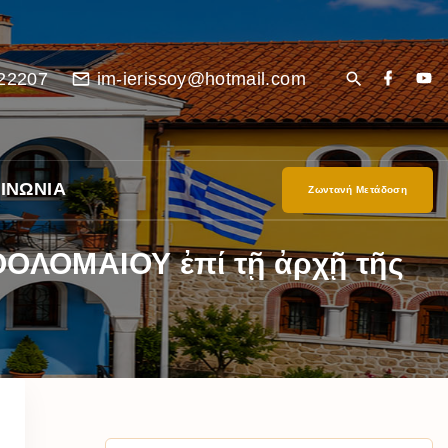
22207
im-ierissoy@hotmail.com
ΙΝΩΝΙΑ
Ζωντανή Μετάδοση
ΡΘΟΛΟΜΑΙΟΥ ἐπί τῇ ἀρχῇ τῆς
είο
Ι”