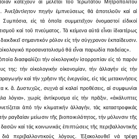
ὁποίαν κατέχουν αἱ μελέται τοῦ Ἱερωτάτου Μητροπολίτου
. Ἀνεξάντλητον πηγήν ἐμπνεύσεως θά ἀποτελοῦν καί αἱ
 Συμπόσια, εἰς τά ὁποῖα συμμετεῖχον ὀνομαστοί εἰδικοί
ισμοῦ καί τοῦ πνεύματος. Τά κείμενα αὐτά εἶναι ἰδιαιτέρως
 διεκδικεῖ σημαντικόν ρόλον εἰς τήν σύγχρονον ἐκπαίδευσιν.
ς οἰκολογικό προσανατολισμό θά εἶναι παρωδία παιδείας».
οία διασφαλίζει τήν οἰκολογικήν ἰσορροπίαν εἰς τό παρόν
υς της: τήν οἰκολογικήν οἰκονομίαν, τήν ἀλλαγήν εἰς τήν
ραγωγήν καί τήν χρῆσιν τῆς ἐνεργείας, εἰς τάς μετακινήσεις
 κ. ἄ. Δυστυχῶς, συχνά αἱ καλαί προθέσεις, αἱ συμφωνίαι
λα λόγια», χωρίς ἀντίκρυσμα εἰς τήν πρᾶξιν, «ἀκάλυπτες
ετίζεται ἀπό τήν κλιματικήν ἀλλαγήν, τάς καταστροφικάς
ήν ραγδαίαν μείωσιν τῆς βιοποικιλότητος, τήν μόλυνσιν τῆς
δασῶν καί τάς κοινωνικάς ἐπιπτώσεις τῆς περιβαλλοντικῆς
 διά περιβαλλοντικούς λόγους. Ἐξακολουθεῖ νά τρέφῃ