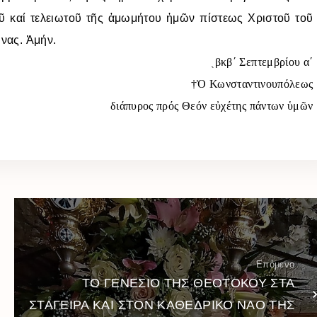
οῦ καί τελειωτοῦ τῆς ἀμωμήτου ἡμῶν πίστεως Χριστοῦ τοῦ
ῶνας. Ἀμήν.
βκβ΄ Σεπτεμβρίου α΄
ˏ
†Ὁ Κωνσταντινουπόλεως
διάπυρος πρός Θεόν εὐχέτης πάντων ὑμῶν
Επόμενο
ΤΟ ΓΕΝΕΣΙΟ ΤΗΣ ΘΕΟΤΟΚΟΥ ΣΤΑ
ΣΤΑΓΕΙΡΑ ΚΑΙ ΣΤΟΝ ΚΑΘΕΔΡΙΚΟ ΝΑΟ ΤΗΣ