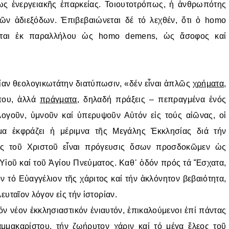
ως ἐνεργειακῆς ἐπαρκείας. Τοιουτοτρόπως, ἡ ἀνθρωπότης
κῶν ἀδιεξόδων. Ἐπιβεβαιώνεται δέ τό λεχθέν, ὅτι ὁ homo
ρεται ἐκ παραλλήλου ὡς homo demens, ὡς ἄσοφος καί
ίαν θεολογικωτάτην διατύπωσιν, «δέν εἶναι ἁπλῶς
χρήματα
,
ώπου, ἀλλά
πράγματα
, δηλαδή πράξεις – πεπραγμένα ἑνός
γοῦν, ὑμνοῦν καί ὑπερυψοῦν Αὐτόν εἰς τούς αἰῶνας, οἱ
μα ἐκφράζει ἡ μέριμνα τῆς Μεγάλης Ἐκκλησίας διά τήν
ας τοῦ Χριστοῦ εἶναι πρόγευσις ὅσων προσδοκῶμεν ὡς
 Υἱοῦ καί τοῦ Ἁγίου Πνεύματος. Καθ᾿ ὁδόν πρός τά Ἔσχατα,
 τό Εὐαγγέλιον τῆς χάριτος καί τήν ἀκλόνητον βεβαιότητα,
λευταῖον λόγον εἰς τήν ἱστορίαν.
 νέον ἐκκλησιαστικόν ἐνιαυτόν, ἐπικαλούμενοι ἐπί πάντας
μμακαρίστου, τήν ζωήρυτον χάριν καί τό μέγα ἔλεος τοῦ