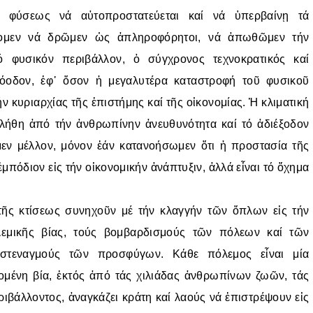
ῆς φύσεως νά αὐτοπροστατεύεται καί νά ὑπερβαίνῃ τά
ίζομεν νά δρῶμεν ὡς ἀπληροφόρητοι, νά ἀπωθῶμεν τήν
ό φυσικόν περιβάλλον, ὁ σύγχρονος τεχνοκρατικός καί
ρόοδον, ἐφ᾿ ὅσον ἡ μεγαλυτέρα καταστροφή τοῦ φυσικοῦ
ν κυριαρχίας τῆς ἐπιστήμης καί τῆς οἰκονομίας. Ἡ κλιματική
κλήθη ἀπό τήν ἀνθρωπίνην ἀνευθυνότητα καί τό ἀδιέξοδον
ν μέλλον, μόνον ἐάν κατανοήσωμεν ὅτι ἡ προστασία τῆς
ἐμπόδιον εἰς τήν οἰκονομικήν ἀνάπτυξιν, ἀλλά εἶναι τό ὄχημα
ς κτίσεως συνηχοῦν μέ τήν κλαγγήν τῶν ὅπλων εἰς τήν
εμικῆς βίας, τούς βομβαρδισμούς τῶν πόλεων καί τῶν
στεναγμούς τῶν προσφύγων. Κάθε πόλεμος εἶναι μία
ομένη βία, ἐκτός ἀπό τάς χιλιάδας ἀνθρωπίνων ζωῶν, τάς
ριβάλλοντος, ἀναγκάζει κράτη καί λαούς νά ἐπιστρέψουν εἰς