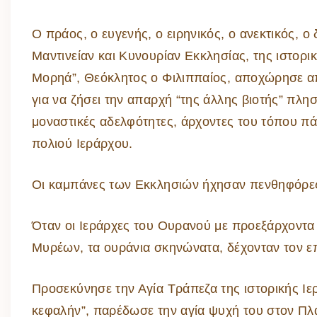
Ο πράος, ο ευγενής, ο ειρηνικός, ο ανεκτικός, ο
Μαντινείαν και Κυνουρίαν Eκκλησίας, της ιστορι
Μορηά”, Θεόκλητος ο Φιλιππαίος, αποχώρησε απ
για να ζήσει την απαρχή “της άλλης βιοτής” πλη
μοναστικές αδελφότητες, άρχοντες του τόπου π
πολιού Ιεράρχου.
Οι καμπάνες των Eκκλησιών ήχησαν πενθηφόρες
Όταν οι Ιεράρχες του Ουρανού με προεξάρχοντα
Μυρέων, τα ουράνια σκηνώνατα, δέχονταν τον ε
Προσεκύνησε την Αγία Τράπεζα της ιστορικής Ιε
κεφαλήν”, παρέδωσε την αγία ψυχή του στον Πλά