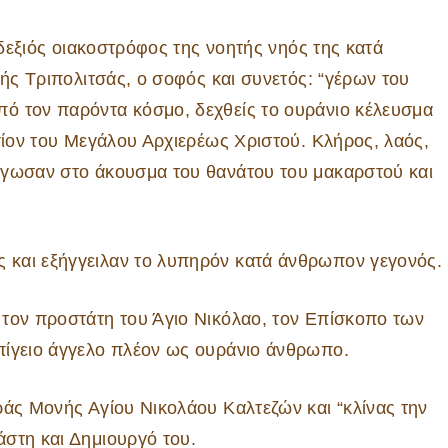
 δεξιός οιακοστρόφος της νοητής νηός της κατά
κής Τριπολιτσάς, ο σοφός και συνετός: “γέρων του
ό τον παρόντα κόσμο, δεχθείς το ουράνιο κέλευσμα
σίον του Μεγάλου Αρχιερέως Χριστού. Κλήρος, λαός,
άγωσαν στο άκουσμα του θανάτου του μακαρστού και
 και εξήγγειλαν το λυπηρόν κατά άνθρωπον γεγονός.
 τον προστάτη του Άγιο Νικόλαο, τον Επίσκοπο των
πίγειο άγγελο πλέον ως ουράνιο άνθρωπο.
ράς Μονής Αγίου Νικολάου Καλτεζών και “κλίνας την
στη και Δημιουργό του.