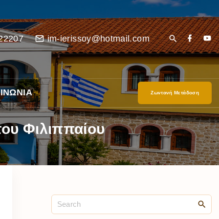
22207
im-ierissoy@hotmail.com
ΙΝΩΝΙΑ
Ζωντανή Μετάδοση
του Φιλιππαίου
είο
Ι”