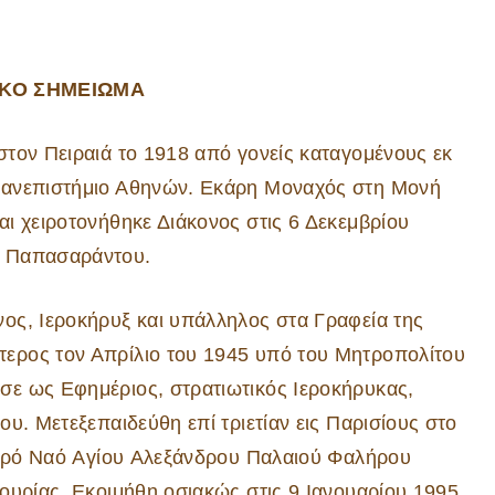
ΙΚΟ ΣΗΜΕΙΩΜΑ
τον Πειραιά το 1918 από γονείς καταγομένους εκ
Πανεπιστήμιο Αθηνών. Εκάρη Μοναχός στη Μονή
ι χειροτονήθηκε Διάκονος στις 6 Δεκεμβρίου
υ Παπασαράντου.
ος, Ιεροκήρυξ και υπάλληλος στα Γραφεία της
ερος τον Απρίλιο του 1945 υπό του Μητροπολίτου
ε ως Εφημέριος, στρατιωτικός Ιεροκήρυκας,
υ. Μετεξεπαιδεύθη επί τριετίαν εις Παρισίους στο
 Ιερό Ναό Αγίου Αλεξάνδρου Παλαιού Φαλήρου
ουρίας. Εκοιμήθη οσιακώς στις 9 Ιανουαρίου 1995