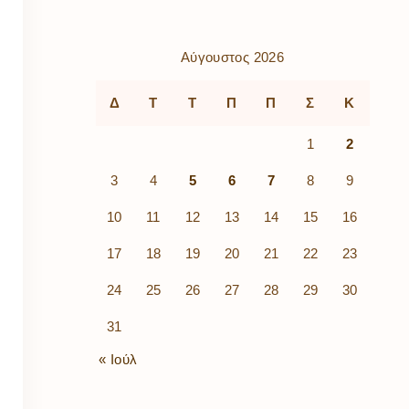
ρὰ
λίων
ικά
Αύγουστος 2026
κῶν
μός
Δ
Τ
Τ
Π
Π
Σ
Κ
ν
1
2
3
4
5
6
7
8
9
10
11
12
13
14
15
16
17
18
19
20
21
22
23
24
25
26
27
28
29
30
31
« Ιούλ