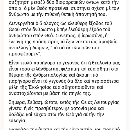
συζήτηση μεταξὺ δύο διαφορετικῶν ὄντων κατὰ τὴν
ὁποία, ὁ μὲν Θεὸς προτείνει, συστήνει σχέση μὲ τὸν
ἄνθρωπο μὲ τὴν πιθανὴ θετικὴ ἀπάντησή του.
Διενεργεῖται ὁ διάλογος ὡς ἐλεύθερη ἔξοδος τοῦ
Θεοῦ στὸν ἄνθρωπο μὲ τὴν ἐλεύθερη ἔξοδο τοῦ
ἀνθρώπου στὸν Θεό. Συνεπῶς, ἡ ἱερωσύνη, ἡ
ἐνεργή της δράση πρὸς τὰ ἔξω νοεῖται ὡς ἁμοιβαία
ἀνταλλαγὴ δώρων, ” τὰ σὰ ἐκ τῶν σῶν σοὶ
προσφέρομεν”.
Εἶναι πολὺ παρήγορο τὸ γεγονὸς ὅτι ἡ θεολογία μας
εἶναι τόσο φιλάνθρωπη, φιλότιμη καὶ εὐαίσθητη στὰ
θέματα τῆς ἀνθρωπολογίας καὶ ἀκόμη πιὸ
παρήγορο εἶναι τὸ γεγονὸς ὅτι ὅλο καὶ περισσότερα
μέλη τῆς Έκκλησίας εὐαισθητοποιοῦνται καὶ
ἀναστοχάζονται μὲ βάση τὶς πηγές της.
Σήμερα, Σεβασμιώτατε, ἐντὸς τῆς Θείας Λειτουργίας
γίνεται ἡ εἰς πρεσβύτερον χειροτονία μου καὶ
δοξάζω καὶ εὐχαριστῶ τὸν Θεὸ γιὰ αὐτὴν τὴν
εὐλογία.
Ἐκφράζω τὴν ἀγάπη καὶ τὴν εὐχαριστία μου πρὸς τὸ