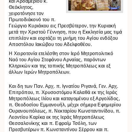
και Αρδαμερίου κ.
Θεόκλητος,
χειροτόνησε τον
Πρωτοδιάκονό του π.
Γεώργιο Κυριάκου εις Πρεσβύτερον, την Κυριακή
μετά την Χριστού Γέννηση, που η Εκκλησία μας τιμά
επιπλέον και εορτάζει τη μνήμη του Αγίου ενδόξου
Αποστόλου Ιακώβου του Αδελφοθέου.
Η Χειροτονία ετελέσθη στον Ιερό Μητροπολιτικό
Ναό του Αγίου Στεφάνου Αρναίας, παρόντων
Κληρικών και της τοπικής Μητροπόλεως και εξ
άλλων Ιερών Μητροπόλεων.
Και δη των Παν. Αρχ. π. Ιγνατίου Ριγανά, Γεν. Αρχ.
Επιτρόπου, π. Χρυσοστόμου Καλαθά εκ της Ιεράς
Μητροπόλεως Ιλίου και καταγομένου εξ Αργολίδος,
π. Θεοδοσίου Εμμανουήλ, μέχρι σήμερα Εφημερίου
Ουρανουπόλεως, π. Νεκταρίου Κωνσταντινίδου, π.
Λεοντίου Καρίκα εκ της Ιεράς Μητροπόλεως
Θεσσαλονίκης και π. Εφραίμ Τσόλη, των
Πρεσβυτέρων π. Κωνσταντίνου Σέρρου και π.