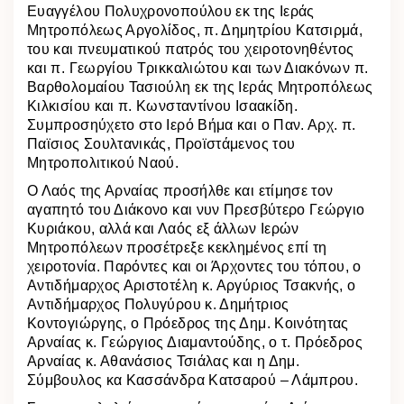
Ευαγγέλου Πολυχρονοπούλου εκ της Ιεράς
Μητροπόλεως Αργολίδος, π. Δημητρίου Κατσιρμά,
του και πνευματικού πατρός του χειροτονηθέντος
και π. Γεωργίου Τρικκαλιώτου και των Διακόνων π.
Βαρθολομαίου Τασιούλη εκ της Ιεράς Μητροπόλεως
Κιλκισίου και π. Κωνσταντίνου Ισαακίδη.
Συμπροσηύχετο στο Ιερό Βήμα και ο Παν. Αρχ. π.
Παϊσιος Σουλτανικάς, Προϊστάμενος του
Μητροπολιτικού Ναού.
Ο Λαός της Αρναίας προσήλθε και ετίμησε τον
αγαπητό του Διάκονο και νυν Πρεσβύτερο Γεώργιο
Κυριάκου, αλλά και Λαός εξ άλλων Ιερών
Μητροπόλεων προσέτρεξε κεκλημένος επί τη
χειροτονία. Παρόντες και οι Άρχοντες του τόπου, ο
Αντιδήμαρχος Αριστοτέλη κ. Αργύριος Τσακνής, ο
Αντιδήμαρχος Πολυγύρου κ. Δημήτριος
Κοντογιώργης, ο Πρόεδρος της Δημ. Κοινότητας
Αρναίας κ. Γεώργιος Διαμαντούδης, ο τ. Πρόεδρος
Αρναίας κ. Αθανάσιος Τσιάλας και η Δημ.
Σύμβουλος κα Κασσάνδρα Κατσαρού – Λάμπρου.