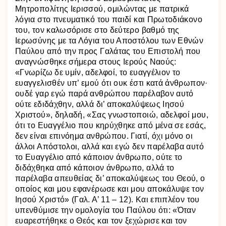
Μητροπολίτης Ιερισσού, ομιλώντας με πατρικά
λόγια στο πνευματικό του παιδί και Πρωτοδιάκονο
του, τον καλωσόρισε στο δεύτερο βαθμό της
Ιερωσύνης με τα Λόγια του Αποστόλου των Εθνών
Παύλου από την προς Γαλάτας του Επιστολή που
αναγνώσθηκε σήμερα στους Ιερούς Ναούς:
«Γνωρίζω δε υμίν, αδελφοί, το ευαγγέλιον το
ευαγγελισθέν υπ’ εμού ότι ουκ έστι κατά άνθρωπον·
ουδέ γαρ εγώ παρά ανθρώπου παρέλαβον αυτό
ούτε εδιδάχθην, αλλά δι’ αποκαλύψεως Ιησού
Χριστού», δηλαδή, «Σας γνωστοποιώ, αδελφοί μου,
ότι το Ευαγγέλιο που κηρύχθηκε από μένα σε εσάς,
δεν είναι επινόημα ανθρώπου. Γιατί, όχι μόνο οι
άλλοι Απόστολοι, αλλά και εγώ δεν παρέλαβα αυτό
το Ευαγγέλιο από κάποιον άνθρωπο, ούτε το
διδάχθηκα από κάποιον άνθρωπο, αλλά το
παρέλαβα απευθείας δι’ αποκαλύψεως του Θεού, ο
οποίος και μου εφανέρωσε και μου αποκάλυψε τον
Ιησού Χριστό» (Γαλ. Α’ 11 – 12). Και επιπλέον του
υπενθύμισε την ομολογία του Παύλου ότι: «Όταν
ευαρεστήθηκε ο Θεός και τον ξεχώρισε και τον