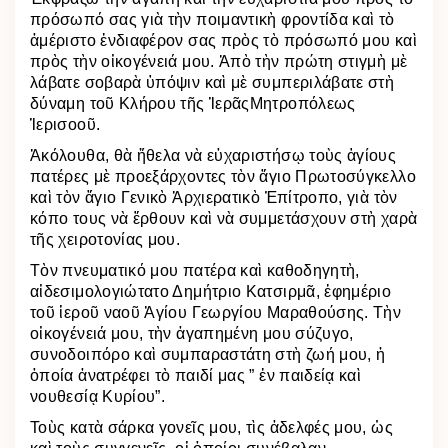
πρόσωπό σας γιὰ τὴν ποιμαντικὴ φροντίδα καὶ τὸ
ἀμέριστο ἐνδιαφέρον σας πρὸς τὸ πρόσωπό μου καὶ
πρὸς τὴν οἰκογένειά μου. Ἀπὸ τὴν πρώτη στιγμὴ μὲ
λάβατε σοβαρὰ ὑπόψιν καὶ μὲ συμπεριλάβατε στὴ
δύναμη τοῦ Κλήρου τῆς ἹερᾶςΜητροπόλεως
Ἱερισοοῦ.
Ἀκόλουθα, θὰ ἤθελα νὰ εὐχαριστήσῳ τοὺς ἁγίους
πατέρες μὲ προεξάρχοντες τὸν ἅγιο Πρωτοσύγκελλο
καὶ τὸν ἅγιο Γενικὸ Ἀρχιερατικὸ Ἐπίτροπο, γιὰ τὸν
κόπο τους νὰ ἔρθουν καὶ νὰ συμμετάσχουν στὴ χαρὰ
τῆς χειροτονίας μου.
Τὸν πνευματικό μου πατέρα καὶ καθοδηγητὴ,
αἰδεσιμολογιώτατο Δημήτριο Κατσιρμᾶ, ἐφημέριο
τοῦ ἱεροῦ ναοῦ Ἁγίου Γεωργίου Μαραθούσης. Τὴν
οἰκογένειά μου, τὴν ἀγαπημένη μου σύζυγο,
συνοδοιπόρο καὶ συμπαραστάτη στὴ ζωή μου, ἡ
ὁποία ἀνατρέφει τὸ παιδί μας ” ἐν παιδείᾳ καὶ
νουθεσίᾳ Κυρίου”.
Τοὺς κατὰ σάρκα γονεῖς μου, τὶς ἀδελφές μου, ὡς