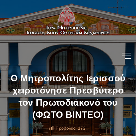
Ο Μητροπολίτης Ιερισσού
χειροτόνησε Πρεσβύτερο
τον Πρωτοδιάκονό του
(ΦΩΤΟ ΒΙΝΤΕΟ)
Προβολές:
172