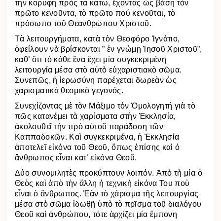
τὴν κορυφὴ πρὸς τὰ κάτω, ἔχοντας ὡς βάση τὸν
πρῶτο κενοῦντα, τὸ πρῶτο πού κενοῦται, τὸ
πρόσωπο τοῦ Θεανθρώπου Χριστοῦ.
Τὰ λειτουργήματα, κατὰ τὸν Θεοφόρο Ἰγνάτιο,
ὀφείλουν νὰ βρίσκονται ” ἐν γνώμῃ Ἰησοῦ Χριστοῦ”,
καθ’ ὅτι τὸ κάθε ἕνα ἔχει μία συγκεκριμένη
λειτουργία μέσα στὸ αὐτὸ εὐχαριστιακὸ σῶμα.
Συνεπῶς, ἡ ἱερωσύνη παρέχεται δωρεὰν ὡς
χαρισματικὰ θεσμικὸ γεγονός.
Συνεχίζοντας μὲ τὸν Μάξιμο τὸν Ὁμολογητή γιὰ τὸ
πῶς κατανέμει τὰ χαρίσματα στὴν Ἐκκλησία,
ἀκολουθεῖ τὴν πρὸ αὐτοῦ παράδοση τῶν
Καππαδοκῶν. Καὶ συγκεκριμένα, ἡ Ἐκκλησία
ἀποτελεῖ είκόνα τοῦ Θεοῦ, ὅπως ἐπίσης καὶ ὁ
ἄνθρωπος εἶναι κατ’ εἰκόνα Θεοῦ.
Δύο συνομιλητὲς προκύπτουν λοιπόν. Ἀπὸ τὴ μία ὁ
Θεὸς καὶ ἀπὸ τὴν ἄλλη ἡ τεχνικὴ εἰκόνα Του ποὺ
εἶναι ὁ ἄνθρωπος. Ἐὰν τὸ χάρισμα τῆς λειτουργίας
μέσα στὸ σῶμα ἰδωθῇ ὑπὸ τὸ πρῖσμα τοῦ διαλόγου
Θεοῦ καὶ ἀνθρώπου, τότε ἀρχίζει μία ἔμπονη