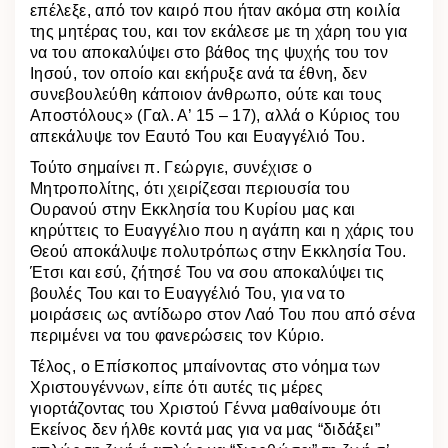
επέλεξε, από τον καιρό που ήταν ακόμα στη κοιλία
της μητέρας του, και τον εκάλεσε με τη χάρη του για
να του αποκαλύψει στο βάθος της ψυχής του τον
Ιησού, τον οποίο και εκήρυξε ανά τα έθνη, δεν
συνεβουλεύθη κάποιον άνθρωπο, ούτε και τους
Αποστόλους» (Γαλ. Α’ 15 – 17), αλλά ο Κύριος του
απεκάλυψε τον Εαυτό Του και Ευαγγέλιό Του.
Τούτο σημαίνει π. Γεώργιε, συνέχισε ο
Μητροπολίτης, ότι χειρίζεσαι περιουσία του
Ουρανού στην Εκκλησία του Κυρίου μας και
κηρύττεις το Ευαγγέλιο που η αγάπη και η χάρις του
Θεού αποκάλυψε πολυτρόπως στην Εκκλησία Του.
Έτσι και εσύ, ζήτησέ Του να σου αποκαλύψει τις
βουλές Του και το Ευαγγέλιό Του, για να το
μοιράσεις ως αντίδωρο στον Λαό Του που από σένα
περιμένει να του φανερώσεις τον Κύριο.
Τέλος, ο Επίσκοπος μπαίνοντας στο νόημα των
Χριστουγέννων, είπε ότι αυτές τις μέρες
γιορτάζοντας του Χριστού Γέννα μαθαίνουμε ότι
Εκείνος δεν ήλθε κοντά μας για να μας “διδάξει”