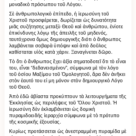
μοναδικὸ πρόσωπου τοῦ Λόγου.
Σὲ ἀνθρωπολογικὸ ἐπίπεδο, ἡ ἱερωσύνη τοῦ
Χριστοῦ προσφέρεται, δωρίζεται ὡς δυνατότητα
μιᾶς συζήτησης μεταξὺ Θεοῦ καὶ ἀνθρώπου, ἐνίοτε
ἐπικίνδυνης λόγῳ τῆς ἀπειλῆς τοῦ μηδενός,
ταυτόχρονα ὅμως δημιουργικῆς διότι ὁ ἄνθρωπος
λαμβάνεται σοβαρὰ ὑπόψιν καὶ ἀπὸ δοῦλος
καθίσταται υἱὸς κατὰ χάριν. Ξαναγίνεται δῶρο.
Τὸ ὅτι ὁ ἄνθρωπος ἔχει ἀξία σηματοδοτεῖ ὅτι τὸ εἶναι
του, εἶναι “δεδανεισμένον”, σύμφωνα μὲ τὸν λόγο
τοῦ ὁσίου Μαξίμου τοῦ Ὁμολογητοῦ, ἄρα δὲν ἀνῆκει
στὸν ἑαυτό του εἰ μη μόνον στὸν δημιουργικὸ Λόγο
τοῦ Θεοῦ.
Ἀπὸ ἐδῶ ἀβίαστα προκύπτουν τὰ λειτουργήματα τῆς
Ἐκκλησίας ὡς περιλήψεις τοῦ Ὅλου Χριστοῦ. Ἡ
ἱερωσύνη δὲν ἐκλαμβάνεται ὡς δομικὴ
πυραμιδοειδής ἱεραρχία σύμφωνα μὲ τὸ πρότυπο
τῆς κοσμικῆς ἐξουσίας.
Κυρίως προτάσσεται ὡς ἀνεστραμμένη πυραμίδα μὲ