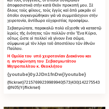
καὶ τοὺς συγγενεῖς, οἱ ὁποίοι συνέβαλαν
ἀποφασιστικὰ στὴν κατὰ Θεὸν προκοπή μου. Σὲ
ὅλους τοὺς φίλους, τοὺς ἐγγὺς καὶ ἀπὸ μακράν οἱ
ὁποῖοι συγκενρώθηκαν γιὰ νὰ συμμετάσχουν στὴν
χειροτονία, ἀντίδωρο εὐχαριστίας προσφέρω.
Σεβασμιώτατε, παρακαλῶ πολὺ εὔχεσθε νὰ καταστῷ
ἱερεὺς τῆς ἑνότητος τῶν πολλῶν στὸν Ἕνα Κύριο,
οὕτως ὥστε οἱ πολλοὶ νὰ γίνουν ἕνα σῶμα,
σύμφωνα μὲ τὸν λόγο τοῦ ἀποστόλου τῶν ἐθνῶν
Παύλου.
Η Ομιλία του υπό χειροτονίαν Διακόνου και
η
αντιφώνηση του Σεβασμιωτάτου
Μητροπολίτου
κ. Θεοκλήτου
{youtube}0yJJDn1fnDw{/youtube}
{flickrset}72157699239989940|573|430|142275543
@N05|Y{/flickrset}