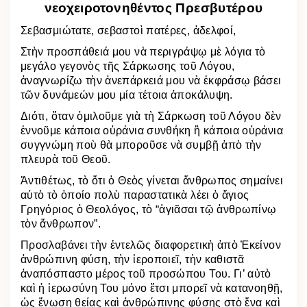
νεοχειροτονηθέντος Πρεσβυτέρου
Σεβασμιώτατε, σεβαστοὶ πατέρες, ἀδελφοί,
Στὴν προσπάθειά μου νὰ περιγράψῳ μὲ λόγια τὸ
μεγάλο γεγονὸς τῆς Σάρκωσης τοῦ Λόγου,
ἀναγνωρίζω τὴν ἀνεπάρκειά μου νὰ ἐκφράσῳ βάσει
τῶν δυνάμεών μου μία τέτοια ἀποκάλυψη.
Διότι, ὅταν ὁμιλοῦμε γιὰ τὴ Σάρκωση τοῦ Λόγου δὲν
ἐννοῦμε κάποια οὐράνια συνθήκη ἢ κάποια οὐράνια
συγγνώμη ποὺ θὰ μποροῦσε νὰ συμβῇ ἀπὸ τὴν
πλευρὰ τοῦ Θεοῦ.
Ἀντιθέτως, τὸ ὅτι ὁ Θεὸς γίνεται ἄνθρωπος σημαίνει
αὐτὸ τὸ ὁποίο πολὺ παραστατικὰ λέει ὁ ἅγιος
Γρηγόριος ὁ Θεολόγος, τὸ “ἁγιᾶσαι τῷ ἀνθρωπίνῳ
τὸν ἄνθρωπον”.
Προσλαβάνει τὴν ἐντελῶς διαφορετικὴ ἀπὸ Ἐκείνον
ἀνθρώπινη φύση, τὴν ἱεροποιεῖ, τὴν καθιστᾶ
ἀναπόσπαστο μέρος τοῦ προσώπου Του. Γι’ αὐτὸ
καὶ ἡ ἱερωσύνη Του μόνο ἔτσι μπορεῖ νὰ κατανοηθῇ,
ὡς ἕνωση θείας καὶ ἀνθρώπινης φύσης στὸ ἕνα καὶ