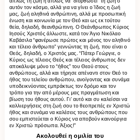
απλώς τη ζωή ή απλώς να “διορθώσει” τη ζωή σ’
αυτόν τον κόσμο, αλλά για να γίνει ο Ίδιος η ζωή
μας, ζωή αληθινά ανθρώπινη, αλλά με προσωπική
ένωση και κοινωνία με τον Θεό και ως εκ τούτου
θεία, δηλαδή, θεανθρώπινη. Ο Θεάνθρωπος Κύριος
Ιησούς Χριστός άλλωστε, κατά τον Άγιο Νικόλαο
Καβάσιλα “φανέρωσε πρώτος και μόνος τον αληθινό
και τέλειο άνθρωπο” γεννώντας τη ζωή, που είναι ο
Θεός, δηλαδή, ο Χριστός μας. “Πάτερ Γεώργιε, ο
Κύριος ως τέλειος Θεός και τέλειος άνθρωπος δεν
αποκάλυψε μόνο το “ήθος” του Θεού στους
ανθρώπους, αλλά και τήρησε απέναντι στον Θεό το
ήθος του τελείου ανθρώπου, ανοίγοντας και συνάμα
υποδεικνύοντας εμπράκτως τον δρόμο και τον
τρόπο για την από μέρους μας πραγμάτωση και
βίωση του ήθους αυτού. Γι’ αυτό και συ καλείσαι να
καλλιεργήσεις στη ζωή σου το θεοπρεπές εν Χριστώ
ήθος και συνάμα να καλέσεις τους ανθρώπους που
σου εμπιστεύεται ο Κύριος να αποβούν καινούργια
εν Χριστώ πρόσωπα. Άξιος!”
Ακολουθεί η ομιλία του