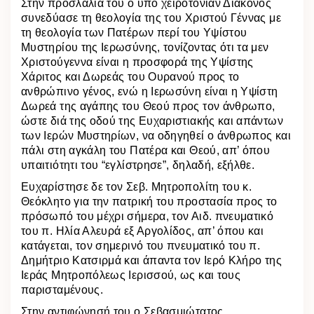
Στην προσλαλιά του ο υπό χειροτονίαν Διάκονος
συνεδύασε τη θεολογία της του Χριστού Γέννας με
τη θεολογία των Πατέρων περί του Υψίστου
Μυστηρίου της Ιερωσύνης, τονίζοντας ότι τα μεν
Χριστούγεννα είναι η προσφορά της Υψίστης
Χάριτος και Δωρεάς του Ουρανού προς το
ανθρώπινο γένος, ενώ η Ιερωσύνη είναι η Υψίστη
Δωρεά της αγάπης του Θεού προς τον άνθρωπο,
ώστε διά της οδού της Ευχαριστιακής και απάντων
των Ιερών Μυστηρίων, να οδηγηθεί ο άνθρωπος και
πάλι στη αγκάλη του Πατέρα και Θεού, απ’ όπου
υπαιτιότητι του “εγλίστρησε”, δηλαδή, εξήλθε.
Ευχαρίστησε δε τον Σεβ. Μητροπολίτη του κ.
Θεόκλητο για την πατρική του προστασία προς το
πρόσωπό του μέχρι σήμερα, τον Αιδ. πνευματικό
του π. Ηλία Αλευρά εξ Αργολίδος, απ’ όπου και
κατάγεται, τον σημερινό του πνευματικό του π.
Δημήτριο Κατσιρμά και άπαντα τον Ιερό Κλήρο της
Ιεράς Μητροπόλεως Ιερισσού, ως και τους
παρισταμένους.
Στην αντιφώνησή του ο Σεβασμιώτατος