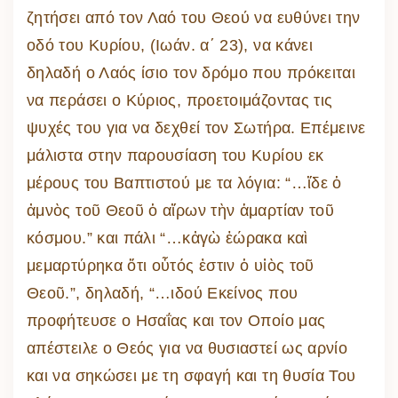
ζητήσει από τον Λαό του Θεού να ευθύνει την
οδό του Κυρίου, (Ιωάν. α΄ 23), να κάνει
δηλαδή ο Λαός ίσιο τον δρόμο που πρόκειται
να περάσει ο Κύριος, προετοιμάζοντας τις
ψυχές του για να δεχθεί τον Σωτήρα. Επέμεινε
μάλιστα στην παρουσίαση του Κυρίου εκ
μέρους του Βαπτιστού με τα λόγια: “…ἴδε ὁ
ἀμνὸς τοῦ Θεοῦ ὁ αἴρων τὴν ἁμαρτίαν τοῦ
κόσμου.” και πάλι “…κἀγὼ ἑώρακα καὶ
μεμαρτύρηκα ὅτι οὗτός ἐστιν ὁ υἱὸς τοῦ
Θεοῦ.”, δηλαδή, “…ιδού Εκείνος που
προφήτευσε ο Ησαΐας και τον Οποίο μας
απέστειλε ο Θεός για να θυσιαστεί ως αρνίο
και να σηκώσει με τη σφαγή και τη θυσία Του