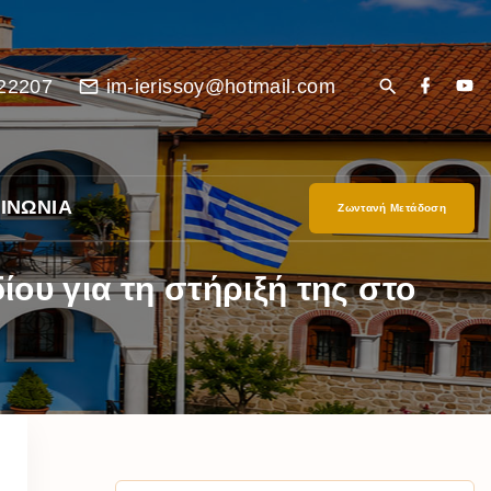
22207
im-ierissoy@hotmail.com
ΙΝΩΝΙΑ
Ζωντανή Μετάδοση
ίου για τη στήριξή της στο
είο
Ι”