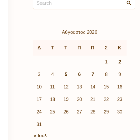
ρὰ
λίων
ικά
κῶν
μός
Αύγουστος 2026
ν
Δ
Τ
Τ
Π
Π
Σ
Κ
1
2
3
4
5
6
7
8
9
10
11
12
13
14
15
16
17
18
19
20
21
22
23
24
25
26
27
28
29
30
31
« Ιούλ