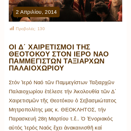
2
Απριλίου
,
2014
Προβολές:
130
ΟἹ Δ΄ ΧΑΙΡΕΤΙΣΜΟΊ ΤΗ͂Σ
ΘΕΟΤΌΚΟΥ ΣΤΌΝ ἹΕΡΌ ΝΑΌ
ΠΑΜΜΕΓΊΣΤΩΝ ΤΑΞΙΑΡΧΩ͂Ν
ΠΑΛΑΙΟΧΩΡΊΟΥ
Στόν Ἱερό Ναό τῶν Παμμεγίστων Ταξιαρχῶν
Παλαιοχωρίου ἐτέλεσε τήν Ἀκολουθία τῶν Δ΄
Χαιρετισμῶν τῆς Θεοτόκου ὁ Σεβασμιώτατος
Μητροπολίτης μας κ. ΘΕΟΚΛΗΤΟΣ, τήν
Παρασκευή 28η Μαρτίου τ.ἔ.. Ὁ Ἐνοριακός
αὐτός Ἱερός Ναός ἔχει ἀνακαινισθῆ καί