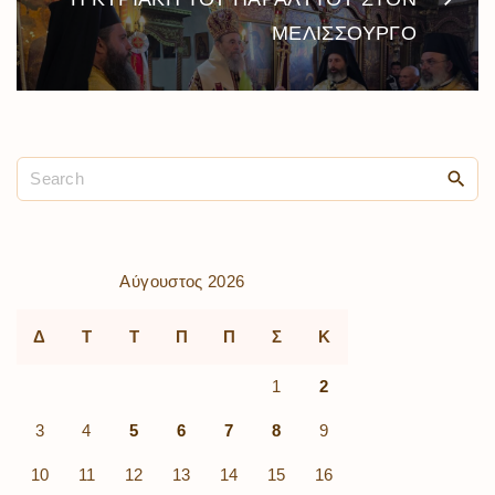
ΜΕΛΙΣΣΟΥΡΓΟ
Αύγουστος 2026
Δ
Τ
Τ
Π
Π
Σ
Κ
1
2
3
4
5
6
7
8
9
10
11
12
13
14
15
16