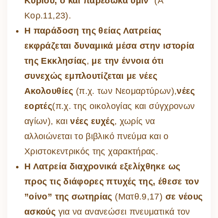
Κυρίου, ὅ καί παρέδωκα ὑμῖν
” (Α’
Κορ.11,23).
Η παράδοση της θείας Λατρείας
εκφράζεται δυναμικά μέσα στην ιστορία
της Εκκλησίας
,
με την έννοια ότι
συνεχώς εμπλουτίζεται με νέες
Ακολουθίες
(π.χ. των Νεομαρτύρων),
νέες
εορτές
(π.χ. της οικολογίας και σύγχρονων
αγίων), και
νέες ευχές
, χωρίς να
αλλοιώνεται το βιβλικό πνεύμα και ο
Χριστοκεντρικός της χαρακτήρας.
Η Λατρεία διαχρονικά εξελίχθηκε ως
προς τις διάφορες πτυχές της, έθεσε τον
”οίνο” της σωτηρίας
(Ματθ.9,17)
σε νέους
ασκούς
για να ανανεώσει πνευματικά τον