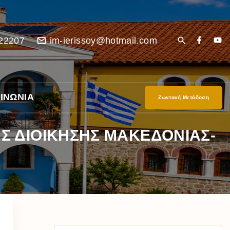
22207
im-ierissoy@hotmail.com
ΙΝΩΝΙΑ
Ζωντανή Μετάδοση
 ΔΙΟΙΚΗΣΗΣ ΜΑΚΕΔΟΝΙΑΣ-
είο
Ι”