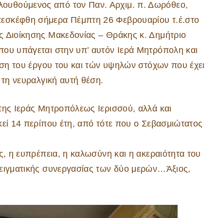
ουθούμενος από τον Παν. Αρχιμ. π. Δωρόθεο,
εσκέφθη σήμερα Πέμπτη 26 Φεβρουαρίου τ.έ.στο
ς Διοίκησης Μακεδονίας – Θράκης κ. Δημήτριο
που υπάγεται στην υπ’ αυτόν Ιερά Μητρόπολη και
δωση του έργου του και τών υψηλών στόχων που έχει
 τη νευραλγική αυτή θέση.
της Ιεράς Μητροπόλεως Ιερισσού, αλλά και
κεί 14 περίπου έτη, από τότε που ο Σεβασμιώτατος
ς, η ευπρέπεια, η καλωσύνη και η ακεραιότητα του
δειγματικής συνεργασίας των δύο μερών…Άξιος,