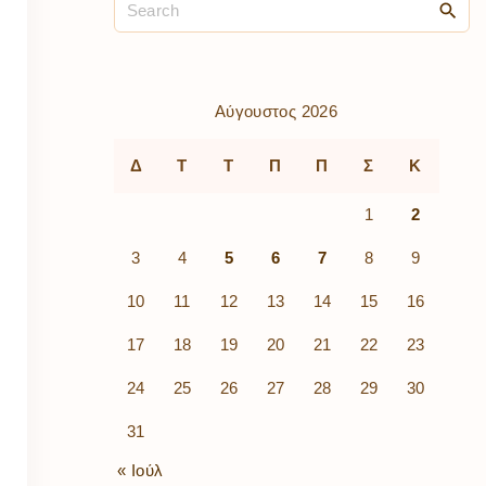
ρὰ
λίων
ικά
κῶν
μός
Αύγουστος 2026
ν
Δ
Τ
Τ
Π
Π
Σ
Κ
1
2
3
4
5
6
7
8
9
10
11
12
13
14
15
16
17
18
19
20
21
22
23
24
25
26
27
28
29
30
31
« Ιούλ