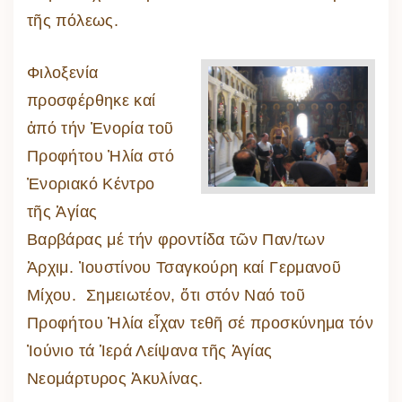
τῆς πόλεως.
Φιλοξενία
προσφέρθηκε καί
ἀπό τήν Ἐνορία τοῦ
Προφήτου Ἠλία στό
Ἐνοριακό Κέντρο
τῆς Ἁγίας
Βαρβάρας μέ τήν φροντίδα τῶν Παν/των
Ἀρχιμ. Ἰουστίνου Τσαγκούρη καί Γερμανοῦ
Μίχου. Σημειωτέον, ὅτι στόν Ναό τοῦ
Προφήτου Ἠλία εἶχαν τεθῆ σέ προσκύνημα τόν
Ἰούνιο τά Ἱερά Λείψανα τῆς Ἁγίας
Νεομάρτυρος Ἀκυλίνας.