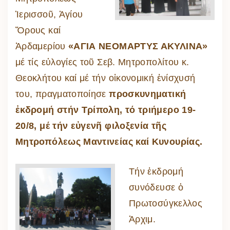
Ἱερισσοῦ, Ἁγίου
Ὄρους καί
Ἀρδαμερίου
«ΑΓΙΑ ΝΕΟΜΑΡΤΥΣ ΑΚΥΛΙΝΑ»
μέ τίς εὐλογίες τοῦ Σεβ. Μητροπολίτου κ.
Θεοκλήτου καί μέ τήν οἰκονομική ἐνίσχυσή
του, πραγματοποίησε
προσκυνηματική
ἐκδρομή στήν Τρίπολη, τό τριήμερο 19-
20/8, μέ τήν εὐγενῆ φιλοξενία τῆς
Μητροπόλεως Μαντινείας καί Κυνουρίας.
Τήν ἐκδρομή
συνόδευσε ὁ
Πρωτοσύγκελλος
Ἀρχιμ.