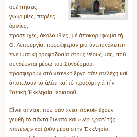
συζητήσεις,
γνωριμίες, παρέες,
ὁμιλίες,
προσευχές, ἀκολουθίες, μέ ἀποκορύφωμα τή
Θ. Λειτουργία, προσέφεραν μιά ἀνεπανάλειπτη
πνευματική τροφοδοσία στούς νέους μας, πού
συνδέονται μέσῳ τοῦ Συνδέσμου,
προσφέρουν στό νεανικό ἔργο σάν στελέχη καί
ἀποτελοῦν τό ἁλάτι καί τό προζύμι γιά τήν
Τοπική Ἐκκλησία Ἱερισσοῦ.
Εἶναι οἱ νέοι, πού σάν «νέοι ἀσκοί» ἔχουν
γευθῆ τό πάντα δυνατό καί
«νέο κρασί τῆς
πίστεως»
καί ζοῦν μέσα στήν Ἐκκλησία,