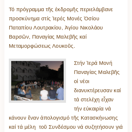
Τό πρόγραμμα τῆς ἐκδρομῆς περιελάμβανε
προσκύνημα στίς Ἱερές Μονές Ὁσίου
Παταπίου Λουτρακίου, Ἁγίου Νικολάου
Βαρσῶν, Παναγίας Μαλεβῆς καί
Μεταμορφώσεως Λουκοῦς.
Στήν Ἱερά Μονή
Παναγίας Μαλεβῆς
οἱ νέοι
διανυκτέρευσαν καί
τά στελέχη εἶχαν
τήν εὐκαιρία νά
κάνουν ἕναν ἀπολογισμό τῆς Κατασκήνωσης
καί τά μέλη τοῦ Συνδέσμου νά συζητήσουν γιά