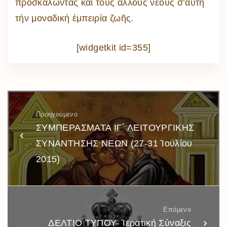
προσκαλῶντας καί τούς ἄλλους νέους σ’αὐτή
τήν μοναδική ἐμπειρία ζωῆς.
[widgetkit id=355]
Προηγούμενο
ΣΥΜΠΕΡΑΣΜΑΤΑ ΙΓ΄ ΛΕΙΤΟΥΡΓΙΚΗΣ
ΣΥΝΑΝΤΗΣΗΣ ΝΕΩΝ (27-31 Ἰουλίου
2015)
Επόμενο
ΔΕΛΤΙΟ ΤΥΠΟΥ- Ἱερατική Σύναξις