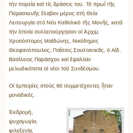
τήν πορεία καί τίς δράσεις του. Τό πρωΐ τῆς
Παρασκευῆς ἔλαβαν μέρος στή Θεία
Λειτουργία στό Νέο Καθολικό τῆς Μονῆς, κατά
τήν ὁποία συλλειτούργησαν οἱ Ἀρχιμ.
Χρυσόστομος Μαϊδώνης, Νικόδημος
Θεοφανόπουλος, Παΐσιος Σουλτανικᾶς, ὁ Αἰδ.
Βασίλειος Παράσχου καί ἔψαλλαν
μελωδικότατα οἱ νέοι τοῦ Συνδέσμου.
Οἱ ἐμπειρίες στούς 60 συμμετέχοντες ἦταν
μοναδικές.
Ἐκδρομή,
ψυχαγωγία,
φιλοξενία,