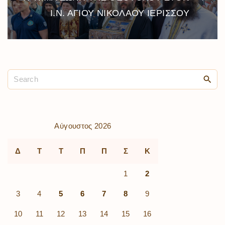
Ι.Ν. ΑΓΙΟΥ ΝΙΚΟΛΑΟΥ ΙΕΡΙΣΣΟΥ
Αύγουστος 2026
Δ
Τ
Τ
Π
Π
Σ
Κ
1
2
3
4
5
6
7
8
9
10
11
12
13
14
15
16