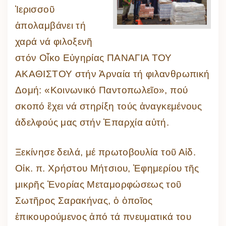
Ἱερισσοῦ
ἀπολαμβάνει τή
χαρά νά φιλοξενῆ
στόν Οἶκο Εὐγηρίας ΠΑΝΑΓΙΑ ΤΟΥ
ΑΚΑΘΙΣΤΟΥ στήν Ἀρναία τή φιλανθρωπική
Δομή: «Κοινωνικό Παντοπωλεῖο», πού
σκοπό ἒχει νά στηρίξη τούς ἀναγκεμένους
ἀδελφούς μας στήν Ἐπαρχία αὐτή.
Ξεκίνησε δειλά, μέ πρωτοβουλία τοῦ Αἰδ.
Οἰκ. π. Χρήστου Μήτσιου, Ἐφημερίου τῆς
μικρῆς Ἐνορίας Μεταμορφώσεως τοῦ
Σωτῆρος Σαρακήνας, ὁ ὁποῖος
ἐπικουρούμενος ἀπό τά πνευματικά του