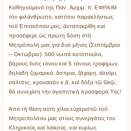
Καθηγούμενό της Παν. Ἀρχιμ. π. ΕΦΡΑΙΜ
τόν φιλάνθρωπο, κατόπιν παρακλήσεως
τοῦ Ἐπισκόπου μας, ἀνταπεκρίθη καί
προσέφερε ὡς πρώτη δόση στή
Μητρόπολή μας γιά δυό μῆνες (Σεπτέμβριο
– Ὀκτώβριο): 500 νωπά κοτόπουλα,
βάρους ἑνός τόνου καί 5 τόνους τροφίμων,
δηλαδή ζυμαρικά, ὂσπρια, ζάχαρη, ἀλεύρι,
σάλτσες, κρουασάν κ.ἂ. καί δόξα τῷ Θεῷ,
θά συνεχίση τήν ἀγαπητική προσφορά Της!
Ἀπό τή θέση αὐτή χίλια εὐχαριστῶ τοῦ
Μητροπολίτου μας στούς συνεργάτες του
Κληρικούς καί λαϊκούς, καί κυρίως