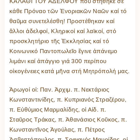
ΚΑΛΑΘΙ ΤΟΥ ΑΔΕΛΦΟΥ πού στήθηκε σέ
κάθε Πρόναο τῶν Ἐνοριακῶν Ναῶν καί τό
θαῦμα συνετελέσθη! Προστέθηκαν καί
ἂλλοι ἀδελφοί, Κληρικοί καί λαϊκοί, στό
προσκλητήριο τῆς Ἐκκλησίας καί τό
Κοινωνικό Παντοπωλεῖο ἒγινε ἀπάνεμο
λιμάνι καί ἀπάγγιο γιά 300 περίπου
οἰκογένειες κατά μῆνα στή Μητρόπολή μας.
Ἀρωγοί οἱ: Παν. Ἀρχιμ. π. Νεκτάριος
Κωνσταντινίδης, π. Κυπριανός Στραζέρου,
π. Εὐθύμιος Μαρμαλίδης, οἱ Αἰδ. π.
Σταῦρος Τράκας, π. Ἀθανάσιος Κοῦκος, π.
Κωνσταντῖνος Ἀγούλας, π. Πέτρος
Ἀσβεστόπουλος, π. Σοφιανός Μαυρίδης, οἱ