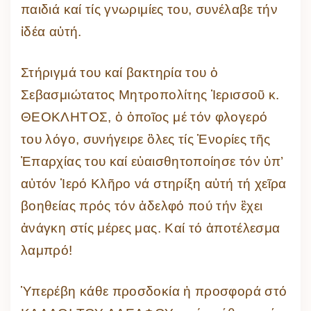
παιδιά καί τίς γνωριμίες του, συνέλαβε τήν
ἰδέα αὐτή.
Στήριγμά του καί βακτηρία του ὁ
Σεβασμιώτατος Μητροπολίτης Ἱερισσοῦ κ.
ΘΕΟΚΛΗΤΟΣ, ὁ ὁποῖος μέ τόν φλογερό
του λόγο, συνήγειρε ὃλες τίς Ἑνορίες τῆς
Ἐπαρχίας του καί εὐαισθητοποίησε τόν ὑπ’
αὐτόν Ἱερό Κλῆρο νά στηρίξη αὐτή τή χεῖρα
βοηθείας πρός τόν ἀδελφό πού τήν ἒχει
ἀνάγκη στίς μέρες μας. Καί τό ἀποτέλεσμα
λαμπρό!
Ὑπερέβη κάθε προσδοκία ἡ προσφορά στό