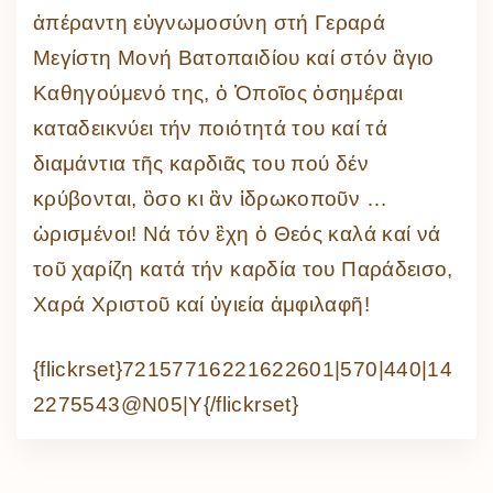
ἀπέραντη εὐγνωμοσύνη στή Γεραρά
Μεγίστη Μονή Βατοπαιδίου καί στόν ἃγιο
Καθηγούμενό της, ὁ Ὁποῖος ὁσημέραι
καταδεικνύει τήν ποιότητά του καί τά
διαμάντια τῆς καρδιᾶς του πού δέν
κρύβονται, ὃσο κι ἂν ἱδρωκοποῦν …
ὡρισμένοι! Νά τόν ἒχη ὁ Θεός καλά καί νά
τοῦ χαρίζη κατά τήν καρδία του Παράδεισο,
Χαρά Χριστοῦ καί ὑγιεία ἀμφιλαφῆ!
{flickrset}72157716221622601|570|440|14
2275543@N05|Y{/flickrset}