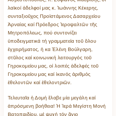
λαϊκοί ἀδελφοί μας κ. Ἰωάννης Κέκερης,
συνταξιοῦχος Προϊστάμενος Δασαρχείου
Ἀρναίας καί Πρόεδρος Ἱεροψαλτῶν τῆς
Μητροπόλεως, πού συντονίζει
ὑποδειγματικά τή γραμματεία τοῦ ὃλου
ἐγχειρήματος, ἡ κα Ἑλένη Βούλγαρη,
στῦλος καί κοινωνική λειτουργός τοῦ
Γηροκομείου μας, οἱ λοιπές ἀδελφές τοῦ
Γηροκομείου μας καί ἱκανός ἀριθμός
ἐθελοντῶν καί ἐθελοντριῶν.
Τελευταῖα ἡ Δομή ἒλαβε μία μεγάλη καί
ἀπρόσμενη βοήθεια! Ἡ Ἱερά Μεγίστη Μονή
Βατοπαιδίου, μέ ψυχή τόν ἃγιο