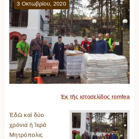
3
Οκτωβρίου
,
2020
Ἐκ τῆς ιστοσελίδος romfea
Ἐδῶ καί δύο
χρόνια ἡ Ἱερά
Μητρόπολις