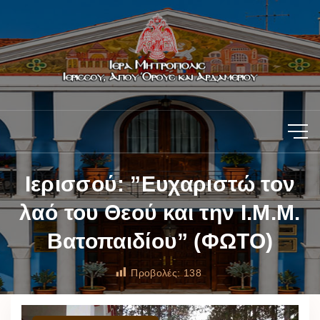
Ιερισσού: ”Ευχαριστώ τον
λαό του Θεού και την Ι.Μ.Μ.
Βατοπαιδίου” (ΦΩΤΟ)
Προβολές:
138