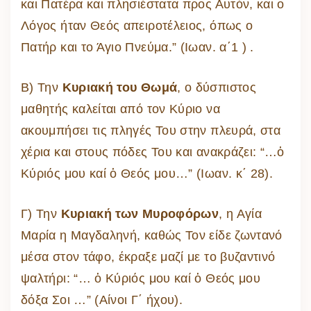
και Πατέρα και πλησιέστατα προς Αυτόν, και ο
Λόγος ήταν Θεός απειροτέλειος, όπως ο
Πατήρ και το Άγιο Πνεύμα.” (Ιωαν. α΄1 ) .
Β) Την
Κυριακή του Θωμά
, ο δύσπιστος
μαθητής καλείται από τον Κύριο να
ακουμπήσει τις πληγές Του στην πλευρά, στα
χέρια και στους πόδες Του και ανακράζει: “…ὁ
Κύριός μου καί ὁ Θεός μου…” (Ιωαν. κ΄ 28).
Γ) Την
Κυριακή των Μυροφόρων
, η Αγία
Μαρία η Μαγδαληνή, καθώς Τον είδε ζωντανό
μέσα στον τάφο, έκραξε μαζί με το βυζαντινό
ψαλτήρι: “… ὁ Κύριός μου καί ὁ Θεός μου
δόξα Σοι …” (Αίνοι Γ΄ ήχου).