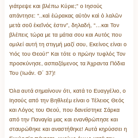
γιάτρεψε και βλέπω Κύριε;” ο Ιησούς
απάντησε: “..καὶ ἑώρακας αὐτὸν καὶ ὁ λαλῶν
μετὰ σοῦ ἐκεῖνός ἐστιν”, δηλαδή, “…και Τον
βλέπεις τώρα με τα μάτια σου και Αυτός που
ομιλεί αυτή τη στιγμή μαζί σου, Εκείνος είναι ο
Υιός του Θεού!” Και τότε ο πρώην τυφλός Τον
προσκύνησε, ασπαζόμενος τα Άχραντα Πόδια
Του (Ιωάν. Θ΄ 37)!
Όλα αυτά σημαίνουν ότι, κατά το Ευαγγέλιο, ο
Ιησούς από την Βηθλεέμ είναι ο Τέλειος Θεός
και Λόγος του Θεού, που δανείστηκε Σάρκα
από την Παναγία μας και ενανθρώπησε και
σταυρώθηκε και αναστήθηκε! Αυτά κηρύσσει η