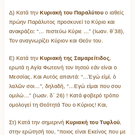
Δ) Κατά την
Κυριακή του Παραλύτου
ο ιαθείς
πρώην Παράλυτος προσκυνεί το Κύριο και
ανακράζει: “… πιστεύω Κύριε …” (Ιωαν. θ΄38),
Τον αναγνωρίζει Κύριον και Θεόν του.
Ε) Κατά την
Κυριακή της Σαμαρείτιδος
,
ερωτά η Αγία Φωτεινή τον Ιησού εάν είναι ο
Μεσσίας. Και Αυτός απαντά: “…Ἐγώ εἰμί, ὁ
λαλῶν σοι…”, δηλαδή, “…Εγώ είμαι που σου
ομιλώ…” (Ιωαν. δ΄ 26) ! Κατά φοβερό τρόπο
ομολογεί τη Θεότητά Του ο Κύριος! Και,
Στ) Κατά την σημερινή
Κυριακή του Τυφλού
,
στην ερώτησή του, “ποιος είναι Εκείνος που με