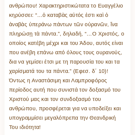
ανθρώπου! Χαρακτηριστικώτατα το Ευαγγέλιο
κηρύσσει: “…ὁ καταβὰς αὐτός ἐστι καὶ ὁ
ἀναβὰς ὑπεράνω πάντων τῶν οὐρανῶν, ἵνα
πληρώσῃ τὰ πάντα.”, δηλαδή, “…Ο Χριστός, ο
οποίος κατέβη μέχρι και του Άδου, αυτός είναι
που ανέβη επάνω από όλους τους ουρανούς,
δια να γεμίσει έτσι με τη παρουσία του και τα
χαρίσματά του τα πάντα.” (Εφεσ. δ΄ 10)!
Όντως η Αναστάσιμη και Λαμπροφόρος
περίοδος αυτή που συνιστά τον δοξασμό του
Χριστού μας και τον συνδοξασμό του
ανθρώπου, προσφέρεται για να υποδείξει και
υπογραμμίσει μεγαλόπρεπα την Θεανδρική
Του ιδιότητα!